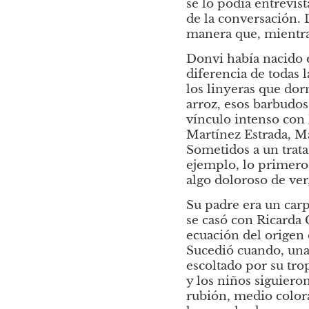
se lo podía entrevist
de la conversación. 
manera que, mientra
Donvi había nacido e
diferencia de todas l
los linyeras que dor
arroz, esos barbudos
vínculo intenso con 
Martínez Estrada, Ma
Sometidos a un trat
ejemplo, lo primero q
algo doloroso de ver,
Su padre era un carp
se casó con Ricarda
ecuación del origen e
Sucedió cuando, una 
escoltado por su tro
y los niños siguiero
rubión, medio colora