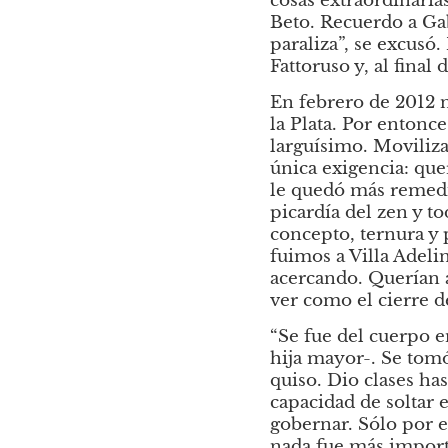
cosas extraordinaria
Beto. Recuerdo a Gab
paraliza”, se excusó
Fattoruso y, al final
En febrero de 2012 
la Plata. Por entonce
larguísimo. Moviliza
única exigencia: que
le quedó más remedio
picardía del zen y t
concepto, ternura y 
fuimos a Villa Adelin
acercando. Querían 
ver como el cierre d
“Se fue del cuerpo en
hija mayor-. Se tom
quiso. Dio clases has
capacidad de soltar 
gobernar. Sólo por e
nada fue más import