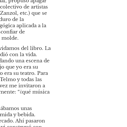
tual, propuso apagar 
olectivo de artistas 
nzol, etc.) que se 
uro de la 
ógica aplicada a la 
confiar de 
l molde.
idamos del libro. La 
ió con la vida. 
ordando una escena de
o que yo era su 
era su teatro. Para 
Telmo y todas las 
vez me invitaron a 
mente: “¿qué música 
sábamos unas 
mida y bebida. 
rcado. Ahí pasaron 