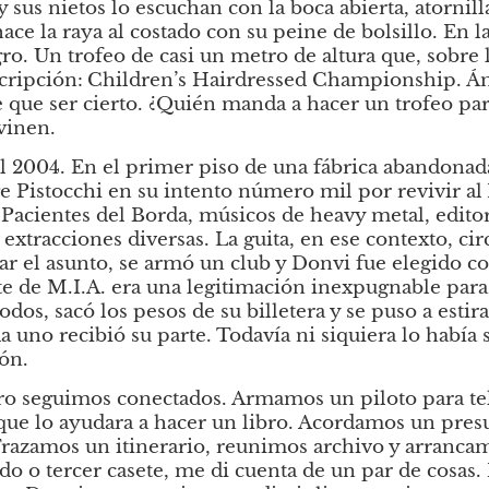
sus nietos lo escuchan con la boca abierta, atornillad
ce la raya al costado con su peine de bolsillo. En la
gro. Un trofeo de casi un metro de altura que, sobre 
scripción:
Children’s Hairdressed Championship. Áms
e que ser cierto. ¿Quién manda a hacer un trofeo para
vinen.
 2004. En el primer piso de una fábrica abandonada 
 Pistocchi en su intento número mil por revivir al
 Pacientes del Borda, músicos de heavy metal, editore
xtracciones diversas. La guita, en ese contexto, cir
iar el asunto, se armó un club y Donvi fue elegido c
te de M.I.A. era una legitimación inexpugnable para
todos, sacó los pesos de su billetera y se puso a est
 uno recibió su parte. Todavía ni siquiera lo había 
ón.
ro seguimos conectados. Armamos un piloto para tele
ue lo ayudara a hacer un libro. Acordamos un presu
Trazamos un itinerario, reunimos archivo y arrancam
ndo o tercer casete, me di cuenta de un par de cosas.