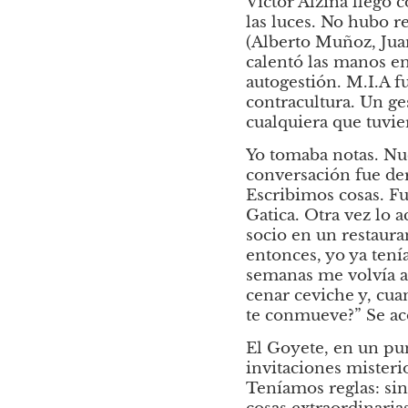
Víctor Alzina llegó 
las luces. No hubo re
(Alberto Muñoz, Juan
calentó las manos en 
autogestión. M.I.A fu
contracultura. Un ge
cualquiera que tuvie
Yo tomaba notas. Nue
conversación fue der
Escribimos cosas. Fu
Gatica. Otra vez lo 
socio en un restauran
entonces, yo ya tenía
semanas me volvía a 
cenar ceviche y, cu
te conmueve?” Se ac
El Goyete, en un pun
invitaciones misteri
Teníamos reglas: sin