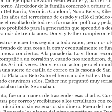
con un ejemplar de
Atom Heart Mother
y, para el ri
torno. Alrededor de la familia comenzó a orbitar el c
 Del Barrio, Verónica Condomí, Nono Belvis, Kike Za
los años del terrorismo de estado y selló el núcleo d
e el resultado de toda esa formación política y pedag
sto prohibido para la generación que aprendió a des
ra más de treinta años. Donvi y Esther rompieron e
stros encuentros seguían a todo vapor, pero nos olv
ivando de una cosa a la otra y eventualmente se fund
imos a conciertos. A la panadería. Lo vi llorar rec
acompañé a un corralón y, cuando nos atendieron, dij
te. Así mil veces. Donvi era un actor, pero el mundo 
 una suerte de casilla de correo en la casona de San 
La Plata con Beto Soto: el hermano de Esther. Una 
ando estuvimos solos, Esther me preguntó muy seria
ostaban tarde. Se amaban.
to, fue una manera de trascender esas charlas. Cur
osas por correo y recibíamos a los tertulianos con co
 micrófono, sin escenario, sin dinero. Fuera del me