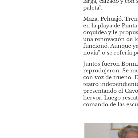
larga, calzado y con
paleta”.
Maza, Pehuajó, Trenq
en la playa de Punta
orquídea y le propus
una renovación de los
funcionó. Aunque ya 
novia” o se refería 
Juntos fueron Bonnie
reprodujeron. Se mud
con voz de trueno. D
teatro independiente
presentando el Cavou
hervor. Luego rescat
comando de las escuel