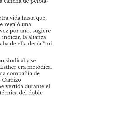
la cancha de pelota-
ra vida hasta que, 
e regaló una 
ez por año, sugiere 
ndicar, la alianza 
ba de ella decía “mi 
 sindical y se 
Esther era metódica, 
una compañía de 
 Carrizo 
e vertida durante el 
écnica del doble 