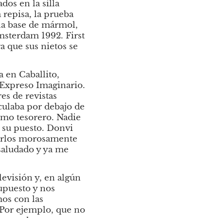
os en la silla 
 repisa, la prueba 
la base de mármol, 
terdam 1992. First 
 que sus nietos se 
en Caballito, 
Expreso Imaginario. 
s de revistas 
culaba por debajo de 
omo tesorero. Nadie 
 su puesto. Donvi 
irarlos morosamente 
saludado y ya me 
visión y, en algún 
puesto y nos 
os con las 
 Por ejemplo, que no 