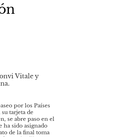
ión
nvi Vitale y 
ina.
eo por los Países 
su tarjeta de 
n, se abre paso en el 
e ha sido asignado 
to de la final toma 