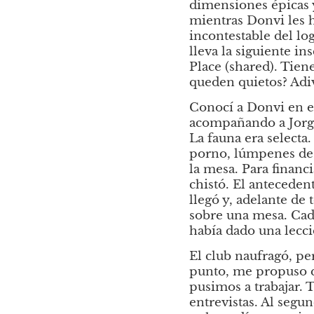
dimensiones épicas y 
mientras Donvi les ha
incontestable del lo
lleva la siguiente in
Place (shared). Tien
queden quietos? Adi
Conocí a Donvi en el
acompañando a Jorge
La fauna era selecta.
porno, lúmpenes de e
la mesa. Para financ
chistó. El anteceden
llegó y, adelante de 
sobre una mesa. Cada
había dado una lecci
El club naufragó, pe
punto, me propuso q
pusimos a trabajar. 
entrevistas. Al segu