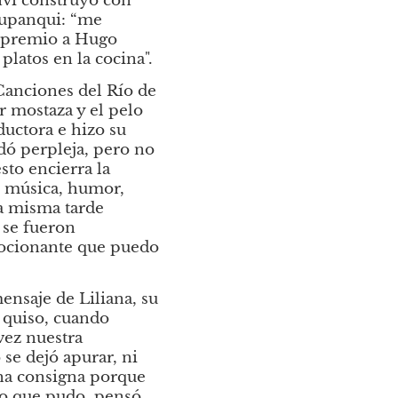
vi construyó con 
Yupanqui: “me 
 premio a Hugo 
platos en la cocina".
anciones del Río de 
r mostaza y el pelo 
uctora e hizo su 
ó perpleja, pero no 
to encierra la 
, música, humor, 
a misma tarde 
 se fueron 
ocionante que puedo 
ensaje de Liliana, su 
quiso, cuando 
ez nuestra 
se dejó apurar, ni 
una consigna porque 
o que pudo, pensó, 