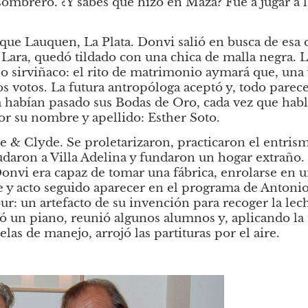
 sombrero. ¿Y sabés que hizo en Maza? Fue a jugar a 
ue Lauquen, La Plata. Donvi salió en busca de esa ot
 Lara, quedó tildado con una chica de malla negra. L
o sirviñaco: el rito de matrimonio aymará que, una v
 votos. La futura antropóloga aceptó y, todo parece i
habían pasado sus Bodas de Oro, cada vez que habla
por su nombre y apellido: Esther Soto.
 & Clyde. Se proletarizaron, practicaron el entrismo
aron a Villa Adelina y fundaron un hogar extraño. 
onvi era capaz de tomar una fábrica, enrolarse en 
 y acto seguido aparecer en el programa de Antonio
r: un artefacto de su invención para recoger la lech
ó un piano, reunió algunos alumnos y, aplicando la t
as de manejo, arrojó las partituras por el aire.