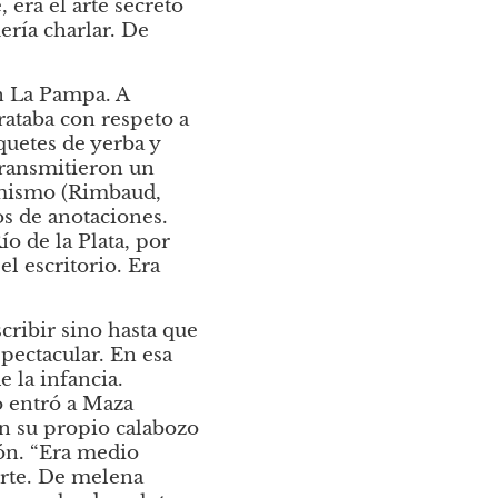
 era el arte secreto 
ría charlar. De 
n La Pampa. A 
rataba con respeto a 
uetes de yerba y 
ransmitieron un 
 mismo (Rimbaud, 
s de anotaciones. 
o de la Plata, por 
l escritorio. Era 
ribir sino hasta que 
ectacular. En esa 
 la infancia. 
 entró a Maza 
n su propio calabozo 
ón. “Era medio 
rte. De melena 