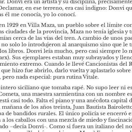
ar. Donvi era un artista y su disciplina, precisamente,
Declamar, en ese terreno, era casi indigno: Donvi que
s él me conocía, yo lo conocí.
n 1929 en Villa Maza, un pueblo sobre el límite co
as ciudades de la provincia, Maza no tenía iglesia y t
mían cerca de las vías del tren. A cambio de unos paq
 no solo lo introdujeron al anarquismo sino que le t
los libros. Donvi leía mucho, pero casi siempre lo
rx). Sus ejemplares estaban muy subrayados y lleno
amiento extremo. Cuando le llevé
Cancionistas del Rí
ue hizo fue abrirlo, darlo vuelta y aplastarlo sobre e
 pero nada especial: pura rutina Vitale.
intero siciliano que tomaba rapé. No supo leer ni esc
 Cometa, una maestra sarmientina con un nombre esp
stá casi todo. Falta el piano y una anécdota capital de
mañana de los años treinta, Juan Bautista Bairoletto
pa de bandidos rurales. El único policía se encerró e
n a los caballos con una mezcla de miedo y fascinaci
do –decía Donvi-. Como si fuera un italiano del no