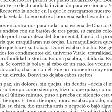
s. Recuerdo los planos del piano metafísico que Don
o Ferro declinando la invitación para versionar a 
. Recuerdo la noche en la que le entregamos nuestro
 de la velada, lo encontré al homenajeado lavando los 
nos encontramos para rodar una escena de
Charco: C
s andaba con un bastón de tres patas, su camisa colo
do por la naturaleza del documental, llamó a la prod
ría que maquillaran sus orejas. La maquilladora qued
 que hacer su trabajo. Donvi estaba chocho. Ese ges
odos los condimentos del universo Vitale: teatralidad
profundidad histórica. En una palabra, sabiduría. Es
a. Se corrió la bola y, al cabo de un rato, los vecinos
abrazarlo, charlar con él. Fue un momento muy em
e un círculo. Donvi no dejaba cabos sueltos.
 paz, sin dolores, sin quejas, sin deudas –decía el m
ó su tiempo como siempre, hizo lo que quiso, como 
ta el último minuto, puso a prueba en silencio esta v
el tiempo. Él tenía tiempo, nunca estaba apurado, no 
lla, su chica, dio marcha atrás o negoció o bajó alg
ante que el amor que supieron vivir. Cambió todo l