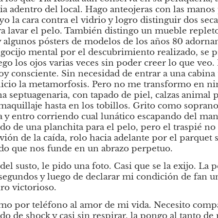
a adentro del local. Hago anteojeras con las manos p
o la cara contra el vidrio y logro distinguir dos seca
ara lavar el pelo. También distingo un mueble repleto
 algunos pósters de modelos de los años 80 adornand
gocijo mental por el descubrimiento realizado, se p
ego los ojos varias veces sin poder creer lo que veo. 
toy consciente. Sin necesidad de entrar a una cabina 
inicio la metamorfosis. Pero no me transformo en ni
 septuagenaria, con tapado de piel, calzas
animal pr
maquillaje hasta en los tobillos. Grito como soprano 
a y entro corriendo cual lunático escapando del ma
do de una planchita para el pelo, pero el traspié no 
ón de la caída, rolo hacia adelante por el parquet sin
do que nos funde en un abrazo perpetuo.
l susto, le pido una foto. Casi que se la exijo. La p
segundos y luego de declarar mi condición de fan un
ro victorioso. 
amo por teléfono al amor de mi vida. Necesito comp
do de shock y casi sin respirar, la pongo al tanto de 