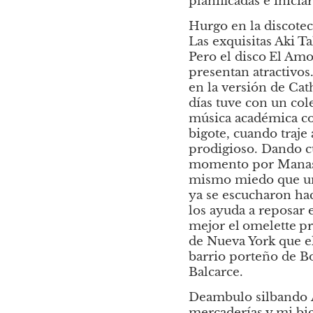
planificadas e inicia
Hurgo en la discotec
Las exquisitas Aki T
Pero el disco
El Amo
presentan atractivos
en la versión de Cat
días tuve con un col
música académica co
bigote, cuando traje 
prodigioso. Dando cu
momento por Manasse
mismo miedo que uno
ya se escucharon hac
los ayuda a reposar 
mejor el
omelette
pr
de Nueva York que el
barrio porteño de Bo
Balcarce.
Deambulo silbando 
mercaderías y mi bic