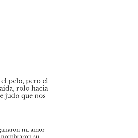
l pelo, pero el 
ída, rolo hacia 
e judo que nos 
 ganaron mi amor 
e nombraron su 