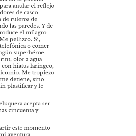
ara anular el reflejo 
dores de casco 
 de ruleros de 
o las paredes. Y de 
roduce el milagro. 
Me pellizco. Sí, 
telefónica o comer 
ngún superhéroe. 
int, olor a agua 
con hiatus laríngeo, 
nicomio. Me tropiezo 
me detiene, sino 
 plastificar y le 
eluquera acepta ser 
as cincuenta y 
artir este momento 
mi aventura 