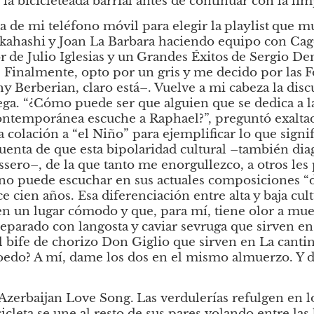
r la bicicleteada barrial antes de continuar con la li
a de mi teléfono móvil para elegir la
playlist
que mus
akahashi y Joan La Barbara haciendo equipo con Cage
r
de Julio Iglesias y un
Grandes Éxitos
de Sergio Den
. Finalmente, opto por un gris y me decido por las
F
hy Berberian, claro está–. Vuelve a mi cabeza la dis
ega. “¿Cómo puede ser que alguien que se dedica a l
ntemporánea escuche a Raphael?”, preguntó exaltad
a colación a “el Niño” para ejemplificar lo que signi
enta de que esta bipolaridad cultural –también diag
ro–, de la que tanto me enorgullezco, a otros les 
 puede escuchar en sus actuales composiciones “d
e cien años. Esa diferenciación entre alta y baja cul
en un lugar cómodo y que, para mí, tiene olor a mueb
eparado con langosta y caviar sevruga que sirven en
 bife de chorizo Don Giglio que sirven en La cantin
edo? A mí, dame los dos en el mismo almuerzo. Y de
Azerbaijan Love Song.
Las verdulerías refulgen en lo
icleta se une al resto de sus pares volando entre las