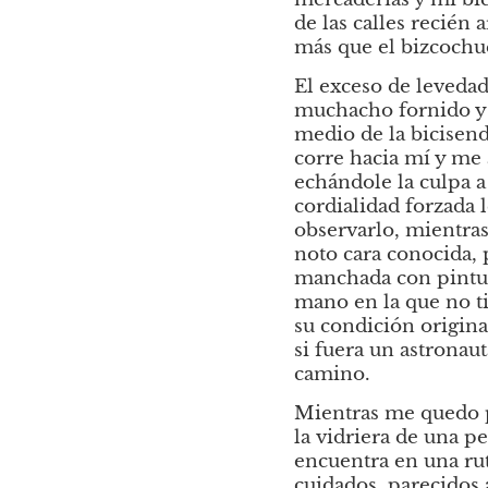
de las calles recién
más que el bizcochu
El exceso de levedad
muchacho fornido y a
medio de la bicisend
corre hacia mí y me 
echándole la culpa 
cordialidad forzada 
observarlo, mientra
noto cara conocida, 
manchada con pintura
mano en la que no ti
su condición origina
si fuera un astronauta
camino. 
Mientras me quedo p
la vidriera de una p
encuentra en una ruta
cuidados, parecidos a