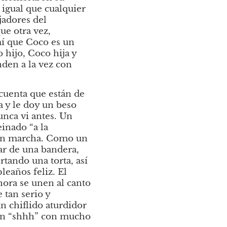
igual que cualquier 
adores del 
e otra vez, 
í que Coco es un 
ijo, Coco hija y 
den a la vez con 
uenta que están de 
 y le doy un beso 
ca vi antes. Un 
inado “a la 
ien marcha. Como un 
ar de una bandera, 
ando una torta, así 
eaños feliz. El 
hora se unen al canto 
tan serio y 
 chiflido aturdidor 
un “shhh” con mucho 