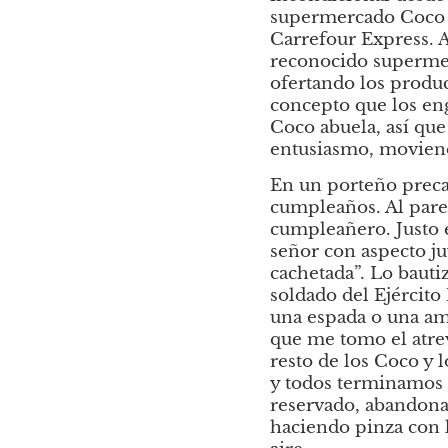
supermercado Coco Ex
Carrefour Express.
A
reconocido supermerc
ofertando los produ
concepto que los en
Coco abuela, así que
entusiasmo, moviend
En un porteño precar
cumpleaños. Al parec
cumpleañero. Justo 
señor con aspecto juv
cachetada”. Lo baut
soldado del Ejército
una espada o una ame
que me tomo el atrev
resto de los Coco y l
y todos terminamos a
reservado, abandona 
haciendo pinza con 