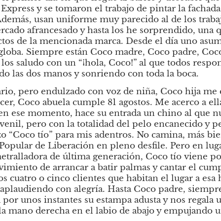
press y se tomaron el trabajo de pintar la fachada 
demás, usan uniforme muy parecido al de los trabaj
ado afrancesado y hasta los he sorprendido, una qu
ctos de la mencionada marca. Desde el día uno asum
globa. Siempre están Coco madre, Coco padre, Coco h
 los saludo con un “¡hola, Coco!”
al que todos respon
o las dos manos y sonriendo con toda la boca. 
io, pero endulzado con voz de niña, Coco hija me c
er, Coco abuela cumple 81 agostos. Me acerco a ella
en ese momento, hace su entrada un chino al que nun
enil, pero con la totalidad del pelo encanecido y pe
izo “Coco tío” para mis adentros. No camina, más b
 Popular de Liberación en pleno desfile. Pero en lug
tralladora de última generación, Coco tío viene port
imiento de arrancar a batir palmas y cantar el cumpl
os cuatro o cinco clientes que habitan el lugar a esa 
plaudiendo con alegría. Hasta Coco padre, siempre 
por unos instantes su estampa adusta y nos regala un
la mano derecha en el labio de abajo y empujando 