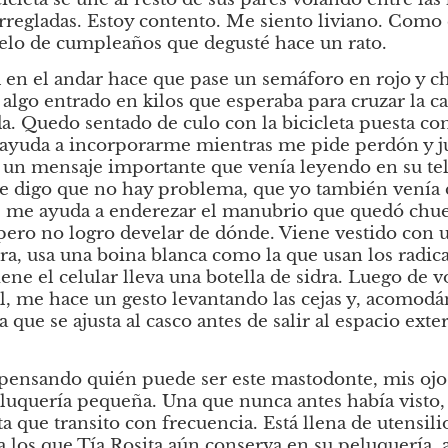
 arregladas. Estoy contento. Me siento liviano. Como 
elo de cumpleaños que degusté hace un rato. 
 en el andar hace que pase un semáforo en rojo y c
lgo entrado en kilos que esperaba para cruzar la cal
a. Quedo sentado de culo con la bicicleta puesta co
ayuda a incorporarme mientras me pide perdón y just
a un mensaje importante que venía leyendo en su te
le digo que no hay problema, que yo también venía di
s me ayuda a enderezar el manubrio que quedó chueco
pero no logro develar de dónde. Viene vestido con 
, usa una boina blanca como la que usan los radical
ene el celular lleva una botella de sidra. Luego de v
l, me hace un gesto levantando las cejas y, acomodá
 que se ajusta al casco antes de salir al espacio exter
ensando quién puede ser este mastodonte, mis ojos
eluquería pequeña. Una que nunca antes había visto, 
 que transito con frecuencia. Está llena de utensili
 los que Tía Rosita aún conserva en su peluquería, al