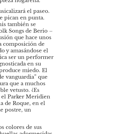
mpieza hogareña. 
icalizará el paseo. 
 pican en punta. 
is también se 
olk Songs
de Berio –
cusión que hace unos 
a composición de 
o y amasándose el 
fica ser un performer 
nosticada en su 
produce miedo. El 
e vanguardia” que 
tura que a muchos 
le vetusto. ¿Es 
 el Parker Meridien 
a de Roque, en el 
 postre, un 
s colores de sus 
 huellas adormecidas 