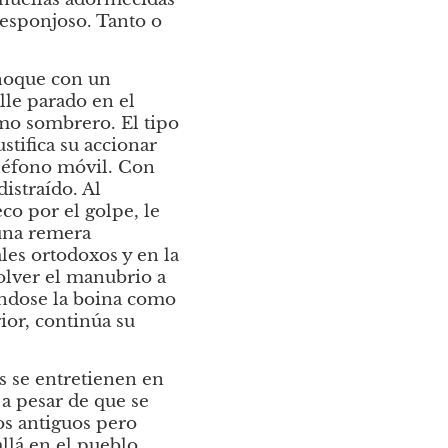
esponjoso. Tanto o 
hoque con un 
le parado en el 
mo sombrero. El tipo 
ifica su accionar 
léfono móvil. Con 
straído. Al 
 por el golpe, le 
una remera 
es ortodoxos y en la 
olver el manubrio a 
ndose la boina como 
ior, continúa su 
 se entretienen en 
a pesar de que se 
os antiguos pero 
lá en el pueblo. 