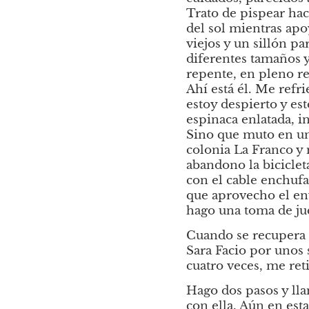
Trato de pispear haci
del sol mientras apoy
viejos y un sillón p
diferentes tamaños y
repente, en pleno re
Ahí está él. Me refri
estoy despierto y es
espinaca enlatada, 
Sino que muto en una
colonia La Franco
y 
abandono la biciclet
con el cable enchufa
que aprovecho el envi
hago una toma de ju
Cuando se recupera de
Sara Facio por unos 
cuatro veces, me reti
Hago dos pasos y ll
con ella. Aún en esta