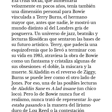
Esa crisis social, que aumentaría 
velozmente en pocos años, tenía también 
una dimensión personal para Bowie 
vinculada a Terry Burns, el hermano 
mayor que, antes que nadie, le mostró un 
mundo distinto al del Londres gris de 
posguerra. Un universo de jazz, beatniks y 
lecturas filosóficas que sentaron las bases de 
su futuro artístico. Terry, que padecía una 
esquizofrenia que lo llevó a terminar con 
su vida en 1985, atraviesa la obra de Bowie 
como un fantasma y cristaliza algunas de 
sus obsesiones: el doble, la máscara y la 
muerte. Si Aladdin es el reverso de Ziggy, 
Burns se puede leer como el otro lado de 
Jones. Por eso, una de las posibles lecturas 
de 
Aladdin Sane
 es 
A lad insane
 (un chico 
loco). Pero lo de Bowie nunca fue el 
realismo, nunca trató de representar 
lo que 
estaba pasando
 a la manera del lirismo 
duro de Lou Reed o la contestación 