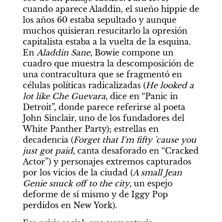
cuando aparece Aladdin, el sueño hippie de 
los años 60 estaba sepultado y aunque 
muchos quisieran resucitarlo la opresión 
capitalista estaba a la vuelta de la esquina. 
En 
Aladdin Sane
, Bowie compone un 
cuadro que muestra la descomposición de 
una contracultura que se fragmentó en 
células políticas radicalizadas (
He looked a 
lot like Che Guevara
, dice en “Panic in 
Detroit”, donde parece referirse al poeta 
John Sinclair, uno de los fundadores del 
White Panther Party); estrellas en 
decadencia (
Forget that I'm fifty 'cause you 
just got paid
, canta desaforado en “Cracked 
Actor”) y personajes extremos capturados 
por los vicios de la ciudad (
A small Jean 
Genie snuck off to the city
, un espejo 
deforme de sí mismo y de Iggy Pop 
perdidos en New York).