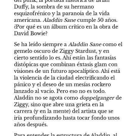
del punk, la portada histórica de Brian 
Duffy, la sombra de su hermano 
esquizofrénico y la paranoia de la vida 
americana. 
Aladdin Sane
 cumple 50 años. 
¿Por qué es un álbum crítico en la obra de 
David Bowie?
Se ha leído siempre a 
Aladdin Sane
 como el 
gemelo oscuro de Ziggy Stardust, y en 
cierto sentido lo es. Ahí están las fantasías 
distópicas que combinan éxtasis glam con 
visiones de un futuro apocalíptico. Ahí está 
la violencia de la ciudad electrificando el 
pánico y el deseo de un mesías rockero 
lanzado al vacío. Pero eso no es todo. 
Aladdin no se agota como 
doppelganger
 de 
Ziggy, sino que abre una grieta en la 
carrera (y en la mente) del artista que se 
iría profundizando hasta tocar fondo unos 
años después.
Para entender la estructura de Aladdin, al 