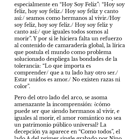
especialmente en “Hoy Soy Feliz”: “Hoy soy 
feliz, hoy soy feliz./ Hoy soy feliz y canto 
así:/ seamos como hermanos al vivir./Hoy 
soy feliz, hoy soy feliz./ Hoy soy feliz y 
canto así:/ que iguales todos somos al 
morir”. Y por si le hiciera falta un refuerzo 
al contenido de camaradería global, la lírica 
que postula el mundo como problema 
solucionado despliega las bondades de la 
tolerancia: “Lo que importa es 
comprender/ que a tu lado hay otro ser./ 
Estar unidos es amor./ No existen razas ni 
color”.
Pero del otro lado del arco, se asoma 
amenazante la incomprensión: ¿cómo 
puede ser que siendo hermanos al vivir, e 
iguales al morir, el amor romántico no sea 
un patrimonio público universal? La 
decepción ya aparece en “Como todos”, el 
lado A del primer single grabado por Nino 