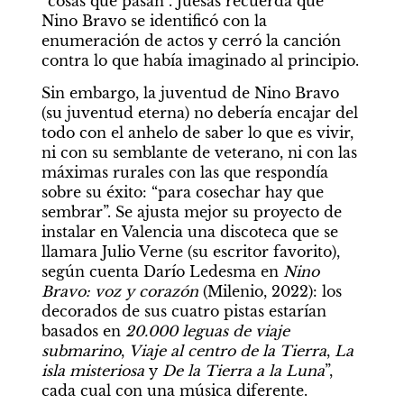
“cosas que pasan”. Juesas recuerda que 
Nino Bravo se identificó con la 
enumeración de actos y cerró la canción 
contra lo que había imaginado al principio.
Sin embargo, la juventud de Nino Bravo 
(su juventud eterna) no debería encajar del 
todo con el anhelo de saber lo que es vivir, 
ni con su semblante de veterano, ni con las 
máximas rurales con las que respondía 
sobre su éxito: “para cosechar hay que 
sembrar”. Se ajusta mejor su proyecto de 
instalar en Valencia una discoteca que se 
llamara Julio Verne (su escritor favorito), 
según cuenta Darío Ledesma en 
Nino 
Bravo: voz y corazón
 (Milenio, 2022): los 
decorados de sus cuatro pistas estarían 
basados en 
20.000 leguas de viaje 
submarino
, 
Viaje al centro de la Tierra
, 
La 
isla misteriosa
 y 
De la Tierra a la Luna
”, 
cada cual con una música diferente.