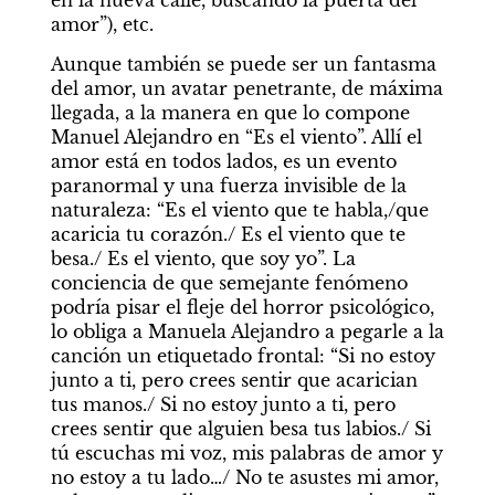
en la nueva calle, buscando la puerta del 
amor”), etc.
Aunque también se puede ser un fantasma 
del amor, un avatar penetrante, de máxima 
llegada, a la manera en que lo compone 
Manuel Alejandro en “Es el viento”. Allí el 
amor está en todos lados, es un evento 
paranormal y una fuerza invisible de la 
naturaleza: “Es el viento que te habla,/que 
acaricia tu corazón./ Es el viento que te 
besa./ Es el viento, que soy yo”. La 
conciencia de que semejante fenómeno 
podría pisar el fleje del horror psicológico, 
lo obliga a Manuela Alejandro a pegarle a la 
canción un etiquetado frontal: “Si no estoy 
junto a ti, pero crees sentir que acarician 
tus manos./ Si no estoy junto a ti, pero 
crees sentir que alguien besa tus labios./ Si 
tú escuchas mi voz, mis palabras de amor y 
no estoy a tu lado…/ No te asustes mi amor, 