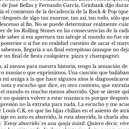
 
de José Bellas y Fernando García
,
 Grinbank dijo durant
ía el comienzo de la decadencia de la Rock & Pop (que
después de algo tan enorme, tan así, tan todo, sólo que
descenso al fin. No se puede determinar realmente cuánt
er de los Rolling Stones en las consecuencias de la radio
 saber si esa apertura tan salvaje al mundo no fue rie
posterior o si fue en realidad cuestión de sacar el may
 sabemos, llegaría a un final estrepitoso (aunque no deja
e un final de fiesta cualquiera: pizza y champagne).
s, al menos para nuestra historia, tengo la sensación de
co maníaco que exprimimos. Una canción que bailábamo
 mi amiga a la que hace algunos años le diagnosticaron 
 nota y escucho que dice, en otro contexto, que extraña
 el mundo es mucho menos aburrido. Que se siente quie
e no quisiera volver a estar maníaca es porque después 
epresión no la extraña para nada. La escucho y me acu
e Louis C.K. en que las hijas chillan en el asiento de atr
iaje en auto es aburrido, la ruta aburrida, la charla abu
: 
'Estoy aburrido' es una queja inútil. Quiero decir, vive