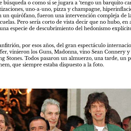
e búsqueda o como si se jugara a ‘tengo un barquito car
atizaciones, uno-a-uno, pizza y champagne, hiperinflaci
en un quirófano, fueron una intervención compleja de la
cuelas. Pero sería corto de vista decir que no hubo, en
 una especie de descubrimiento del hedonismo explícito:
 anfitrión, por esos años, del gran espectáculo internaci
ffer, vinieron los Guns, Madonna, vino Sean Connery y 
ing Stones. Todos pasaron un almuerzo, una tarde, un pa
em, que siempre estaba dispuesto a la foto.