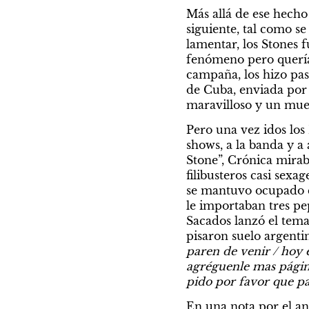
Más allá de ese hecho 
siguiente, tal como s
lamentar, los Stones 
fenómeno pero quería 
campaña, los hizo pas
de Cuba, enviada por 
maravilloso y un mue
Pero una vez idos los 
shows, a la banda y a 
Stone”, Crónica mirab
filibusteros casi sexag
se mantuvo ocupado co
le importaban tres pe
Sacados lanzó el tema
pisaron suelo argentin
paren de venir / hoy e
agréguenle mas página
pido por favor que pa
En una nota por el ani