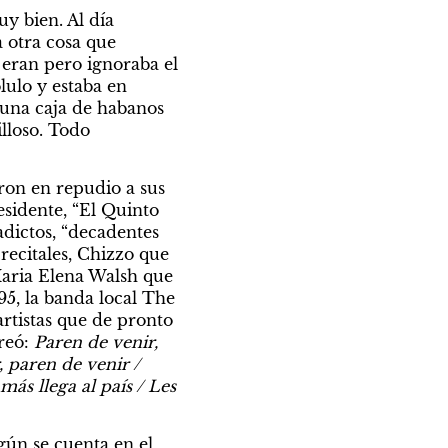
y bien. Al día 
 otra cosa que 
eran pero ignoraba el 
ulo y estaba en 
 una caja de habanos 
loso. Todo 
ron en repudio a sus 
esidente, “El Quinto 
dictos, “decadentes 
recitales, Chizzo que 
aria Elena Walsh que 
5, la banda local The 
tistas que de pronto 
reó: 
Paren de venir, 
 paren de venir / 
s llega al país / Les 
gún se cuenta en el 