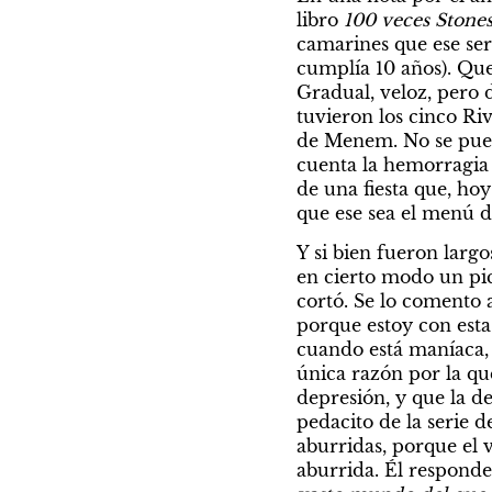
libro 
100 veces Stones
camarines que ese ser
cumplía 10 años). Que 
Gradual, veloz, pero 
tuvieron los cinco Riv
de Menem. No se puede
cuenta la hemorragia 
de una fiesta que, hoy
que ese sea el menú d
Y si bien fueron largo
en cierto modo un pi
cortó. Se lo comento a
porque estoy con esta
cuando está maníaca,
única razón por la qu
depresión, y que la d
pedacito de la serie d
aburridas, porque el v
aburrida. Él responde