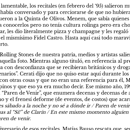
lamentable, los recitales (en febrero del ‘95) salieron mu
e había conversado y para cerciorarse de que no hubiera
fueron a la Quinta de Olivos. Menem, que sabía quienes 
conocerlos pero no tenía cultura rolinga pero era chol
ar, les dio literalmente pizza y champagne y les regaló
el mismísimo Fidel Castro. Hasta aquí casi todo maravil
rto.
Rolling Stones de nuestra patria, medios y artistas salie
aquella foto. Mientras alguno tituló, en referencia al pr
a con desconfianza que se recibieran británicos y droga
enarios”. Cerati dijo que no quiso estar aquí durante los 
n otras cosas y que no eran una referencia para él, M
pinos y que eso ya era mucho decir. Ese mismo año, 199
 “Paren de Venir”, que enumera decenas y decenas de ar
o y el frenesí deforme (de eventos, de costos) que acar
s sábado a la noche y no sé a dónde ir / Paren de venir,
s al “Si!” de Clarín / En este mismo momento alguien má
ren de venir.
versario de esos recitales, Matías Bauso rescata que, se