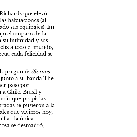
ichards que elevó, 
s habitaciones (al 
ado sus equipajes). En 
jo el amparo de la 
 su intimidad y sus 
liz a todo el mundo, 
a, cada felicidad se 
ds preguntó: 
¿Somos 
 junto a su banda The 
er paso por 
 Chile, Brasil y 
 más que propicias 
adas se pusieron a la 
uales que vivimos hoy, 
lla −la única 
cosa se desmadró, 