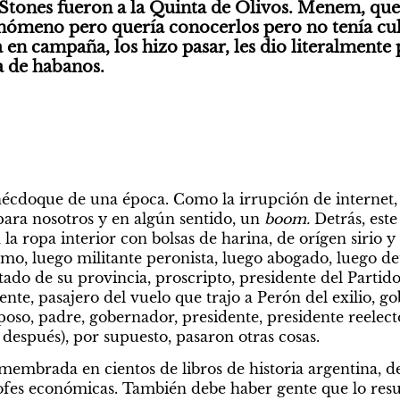
s Stones fueron a la Quinta de Olivos. Menem, que 
nómeno pero quería conocerlos pero no tenía cult
a en campaña, los hizo pasar, les dio literalmente
ja de habanos.
écdoque de una época. Como la irrupción de internet, c
 para nosotros y en algún sentido, un 
boom.
 Detrás, est
la ropa interior con bolsas de harina, de orígen sirio 
smo, luego militante peronista, luego abogado, luego de
ado de su provincia, proscripto, presidente del Partido Ju
te, pasajero del vuelo que trajo a Perón del exilio, go
poso, padre, gobernador, presidente, presidente reelecto
 después), por supuesto, pasaron otras cosas.
membrada en cientos de libros de historia argentina, de
ofes económicas. También debe haber gente que lo resu