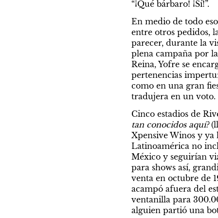
“¡Qué bárbaro! ¡Sí!”.
En medio de todo eso
entre otros pedidos, l
parecer, durante la vi
plena campaña por la 
Reina, Yofre se encarg
pertenencias impertur
como en una gran fies
tradujera en un voto.
Cinco estadios de Riv
tan conocidos aquí? 
(
Xpensive Winos y ya h
Latinoamérica no incl
México y seguirían via
para shows así, grand
venta en octubre de 199
acampó afuera del esta
ventanilla para 300.0
alguien partió una bot