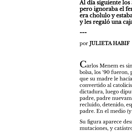
Al día siguiente lo
pero ignoraba el fe
era cholulo y estab
y les regaló una ca
---
por 
JULIETA HABIF
C
arlos Menem es sin
bolsa, los ‘90 fueron,
que su madre le hacía 
convertido al catolici
dictadura, luego diput
padre, padre nuevamen
recluido, detenido, es
padre. En el medio (y
Su figura aparece des
mutaciones, y catástr