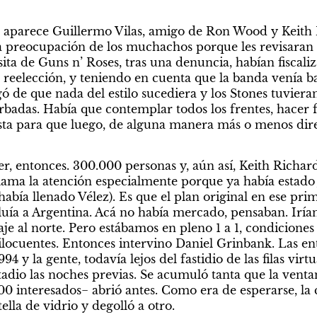
 aparece Guillermo Vilas, amigo de Ron Wood y Keith R
a preocupación de los muchachos porque les revisaran la
sita de Guns n’ Roses, tras una denuncia, habían fiscaliz
reelección, y teniendo en cuenta que la banda venía ba
ó de que nada del estilo sucediera y los Stones tuvieran
badas. Había que contemplar todos los frentes, hacer fe
ta para que luego, de alguna manera más o menos direct
er, entonces. 300.000 personas y, aún así, Keith Richar
llama la atención especialmente porque ya había estado
abía llenado Vélez). Es que el plan original en ese prim
uía a Argentina. Acá no había mercado, pensaban. Irían a
je al norte. Pero estábamos en pleno 1 a 1, condiciones
ilocuentes. Entonces intervino Daniel Grinbank. Las entr
4 y la gente, todavía lejos del fastidio de las filas virt
dio las noches previas. Se acumuló tanta que la ventani
00 interesados− abrió antes. Como era de esperarse, la 
ella de vidrio y degolló a otro.