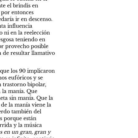
e el brindis en 
 por entonces 
daría ir en descenso. 
a influencia 
 ni en la reelección 
sgosa teniendo en 
or provecho posible 
 de resultar llamativo 
 que los 90 implicaron 
s eufóricos y se 
trastorno bipolar, 
 la manía. Que 
ta sin manía. Que la 
de la manía viene la 
erdo también del 
ás porque están 
rrida y la música 
s en un gran, gran y 