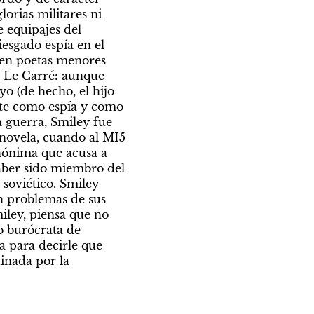
orias militares ni 
 equipajes del 
esgado espía en el 
en poetas menores 
o Le Carré: aunque 
o (de hecho, el hijo 
nte como espía y como 
 guerra, Smiley fue 
 novela, cuando al MI5 
nónima que acusa a 
aber sido miembro del 
soviético. Smiley 
n problemas de sus 
iley, piensa que no 
o burócrata de 
a para decirle que 
inada por la 