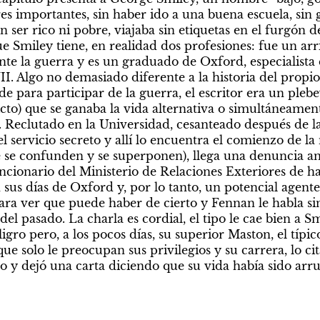
res importantes, sin haber ido a una buena escuela, sin gl
n ser rico ni pobre, viajaba sin etiquetas en el furgón de
e Smiley tiene, en realidad dos profesiones: fue un arri
e la guerra y es un graduado de Oxford, especialista 
II. Algo no demasiado diferente a la historia del propi
 para participar de la guerra, el escritor era un plebey
cto) que se ganaba la vida alternativa o simultáneame
a. Reclutado en la Universidad, cesanteado después de la
el servicio secreto y allí lo encuentra el comienzo de la
 se confunden y se superponen), llega una denuncia a
cionario del Ministerio de Relaciones Exteriores de h
us días de Oxford y, por lo tanto, un potencial agente 
ara ver que puede haber de cierto y Fennan le habla si
el pasado. La charla es cordial, el tipo le cae bien a Sm
gro pero, a los pocos días, su superior Maston, el típic
ue solo le preocupan sus privilegios y su carrera, lo cit
o y dejó una carta diciendo que su vida había sido arru