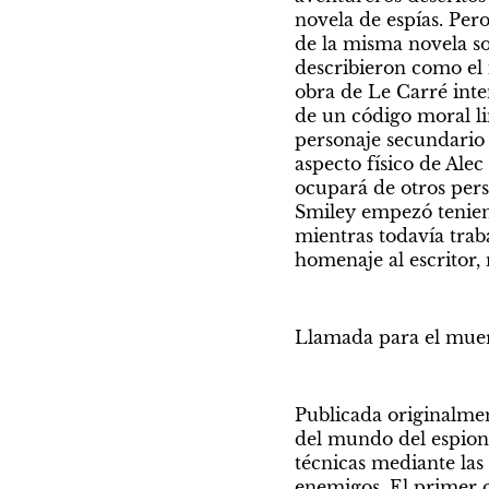
novela de espías. Pero
de la misma novela so
describieron como el i
obra de Le Carré inten
de un código moral li
personaje secundario 
aspecto físico de Ale
ocupará de otros perso
Smiley empezó teniend
mientras todavía traba
homenaje al escritor, 
Llamada para el muer
Publicada originalment
del mundo del espiona
técnicas mediante las 
enemigos. El primer c