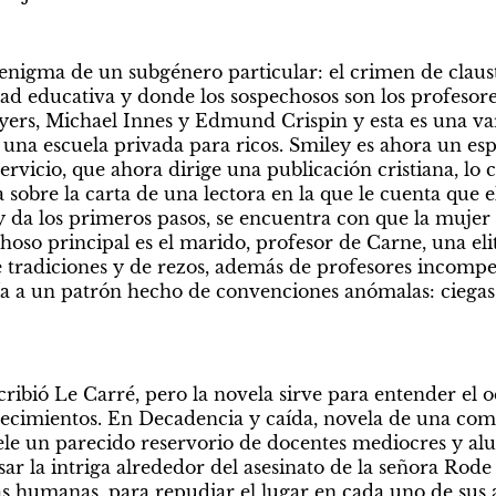
e enigma de un subgénero particular: el crimen de claust
 educativa y donde los sospechosos son los profesores
yers, Michael Innes y Edmund Crispin y esta es una var
 una escuela privada para ricos. Smiley es ahora un espí
ervicio, que ahora dirige una publicación cristiana, lo 
sobre la carta de una lectora en la que le cuenta que e
da los primeros pasos, se encuentra con que la mujer h
hoso principal es el marido, profesor de Carne, una eliti
de tradiciones y de rezos, además de profesores incompet
 a un patrón hecho de convenciones anómalas: ciegas, 
ribió Le Carré, pero la novela sirve para entender el od
lecimientos. En Decadencia y caída, novela de una comic
 un parecido reservorio de docentes mediocres y alu
sar la intriga alrededor del asesinato de la señora Rod
 humanas, para repudiar el lugar en cada uno de sus as