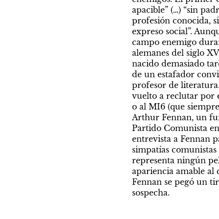
apacible” (…) “sin pad
profesión conocida, si
expreso social”. Aunqu
campo enemigo durant
alemanes del siglo XV
nacido demasiado tarde
de un estafador convi
profesor de literatur
vuelto a reclutar por 
o al MI6 (que siempre
Arthur Fennan, un fun
Partido Comunista en s
entrevista a Fennan p
simpatías comunistas d
representa ningún peli
apariencia amable al q
Fennan se pegó un tir
sospecha. 