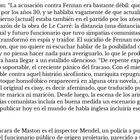
on: “La acusación contra Fennan era bastante débil: que 
á por los años 30, y se hablaba vagamente de que actual
erno [actual] estaba también en el partido por los años 3
zón de la obra de Le Carré: la distancia (una distancia d
tual y futuro funcionario que tuvo simpatías comunistas
transformó en espía y traidor. El suicidio de Fennan no l
ton, que no quiere ni escuchar hablar de la posibilidad 
 y no piensa hacer nada para averiguarlo, lo que le pro
 hasta llegar a un estallido silencioso: “De repente exp
lo soportable, el creciente pánico del fracaso. Con el mi
ble contra aquel histrión sicofántico, mariquita repugna
 toque homofóbico reaparecerá en alguna otra novela, 
 original es cissy, es decir afeminado, que traducido p
e marica ni maricón. Desde luego, la escena de los aris
as comunistas incluía en buena medida un escenario g
publicar hoy en el mundo de habla inglesa incluiría ese
acara de Maston es el inspector Mendel, un policía a pu
el funcionario público de origen proletario, parecido a 