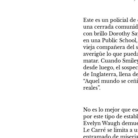
Este es un policial d
una cerrada comunidad
con brillo Dorothy Sa
en una Public School,
vieja compañera del s
averigüe lo que pueda 
matar. Cuando Smiley 
desde luego, el sospec
de Inglaterra, llena 
“Aquel mundo se ceñía
reales”. 
No es lo mejor que esc
por este tipo de estab
Evelyn Waugh demuele
Le Carré se limita a u
entramado de miserias