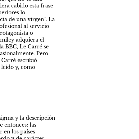
era cabido esta frase 
riores lo 
cia de una virgen”. La 
fesional al servicio 
otagonista o 
iley adquiera el 
la BBC, Le Carré se 
casionalmente. Pero 
Carré escribió 
 leído y, como 
nigma y la descripción 
 entonces: las 
 en los países 
rdo y de carácter 