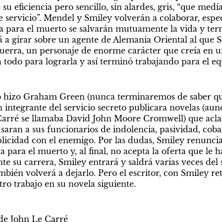
 su eficiencia pero sencillo, sin alardes, gris, “que medí
e servicio”. Mendel y Smiley volverán a colaborar, espec
 para el muerto se salvarán mutuamente la vida y term
a girar sobre un agente de Alemania Oriental al que S
 guerra, un personaje de enorme carácter que creía en u
 todo para lograrla y así terminó trabajando para el eq
o hizo Graham Green (nunca terminaremos de saber qu
n integrante del servicio secreto publicara novelas (aun
arré se llamaba David John Moore Cromwell) que aclar
aran a sus funcionarios de indolencia, pasividad, cobar
cidad con el enemigo. Por las dudas, Smiley renuncia 
para el muerto y, al final, no acepta la oferta que le 
e su carrera, Smiley entrará y saldrá varias veces del 
mbién volverá a dejarlo. Pero el escritor, con Smiley ret
tro trabajo en su novela siguiente. 
 de John Le Carré 