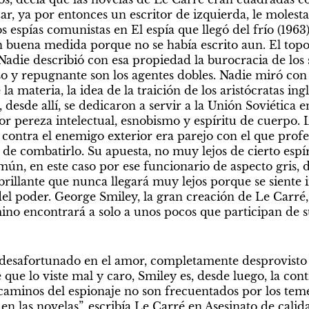
r, ya por entonces un escritor de izquierda, le molesta
 espías comunistas en El espía que llegó del frío (1963)
en buena medida porque no se había escrito aun. El topo 
adie describió con esa propiedad la burocracia de los se
o y repugnante son los agentes dobles. Nadie miró con 
a materia, la idea de la traición de los aristócratas in
 desde allí, se dedicaron a servir a la Unión Soviética
r pereza intelectual, esnobismo y espíritu de cuerpo. L
 contra el enemigo exterior era parejo con el que profes
de combatirlo. Su apuesta, no muy lejos de cierto espír
ún, en este caso por ese funcionario de aspecto gris, d
rillante que nunca llegará muy lejos porque se siente 
l poder. George Smiley, la gran creación de Le Carré, 
ino encontrará a solo a unos pocos que participan de su
 desafortunado en el amor, completamente desprovisto 
 que lo viste mal y caro, Smiley es, desde luego, la con
caminos del espionaje no son frecuentados por los temer
en las novelas”, escribía Le Carré en Asesinato de calid