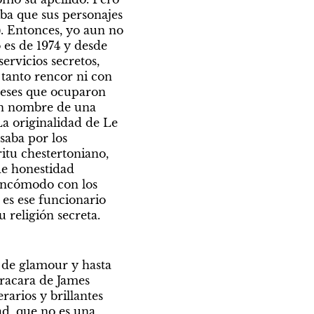
ba que sus personajes 
. Entonces, yo aun no 
es de 1974 y desde 
rvicios secretos, 
tanto rencor ni con 
gleses que ocuparon 
 en nombre de una 
a originalidad de Le 
aba por los 
itu chestertoniano, 
e honestidad 
incómodo con los 
es ese funcionario 
 religión secreta. 
de glamour y hasta 
tracara de James 
arios y brillantes 
ad, que no es una 