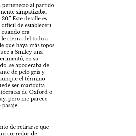
perteneció al partido 
mente simpatizaba, 
0.” Este detalle es, 
ifícil de establecer) 
 cuando era 
e cierra del todo a 
de que haya más topos 
duce a Smiley una 
erimentó, en su 
edo, se apoderaba de 
nte de pelo gris y 
aunque el término 
uede ser mariquita 
tócratas de Oxford o 
ay, pero me parece 
 pasaje. 
nto de retirarse que 
un corredor de 