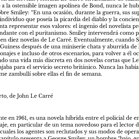
 a la ostensible imagen apolínea de Bond, nunca le hubi
bre Smiley: “En una ocasión, durante la guerra, sus supe
ndividuo que poseía la picardía del diablo y la concien
ta representar esos valores: el ingenio del novelista pro
ndante con el puritanismo. Smiley intervendrá como pr
en diez novelas de Le Carré. Eventualmente, cuando Sm
c Guiness después de una miniserie chata y aburrida de 
najes e incluso de otros escenarios, para volver a él o
o una vida más discreta en dos novelas cortas que Le 
jaba para el servicio secreto británico. Nunca las había
me zambullí sobre ellas el fin de semana. 
to, de John Le Carré 
e en 1961, es una novela híbrida entre el policial de e
je, en particular de un tema novedoso para el lector de
cuales los agentes son reclutados y sus modos de operar
apítulo presenta a George Smiley, un hombre “bajo, go