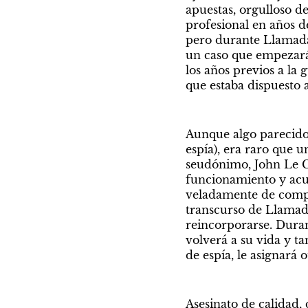
apuestas, orgulloso de
profesional en años d
pero durante Llamada
un caso que empezará 
los años previos a la
que estaba dispuesto a
Aunque algo parecid
espía), era raro que u
seudónimo, John Le C
funcionamiento y acus
veladamente de compli
transcurso de Llamada 
reincorporarse. Durant
volverá a su vida y ta
de espía, le asignará o
Asesinato de calidad,