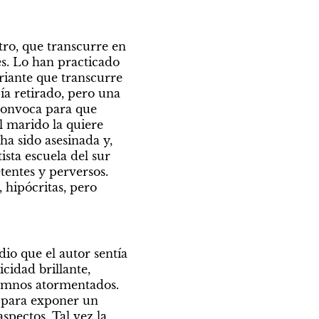
ro, que transcurre en 
. Lo han practicado 
iante que transcurre 
a retirado, pero una 
convoca para que 
l marido la quiere 
a sido asesinada y, 
sta escuela del sur 
entes y perversos. 
hipócritas, pero 
io que el autor sentía 
idad brillante, 
mnos atormentados. 
e para exponer un 
pectos. Tal vez la 