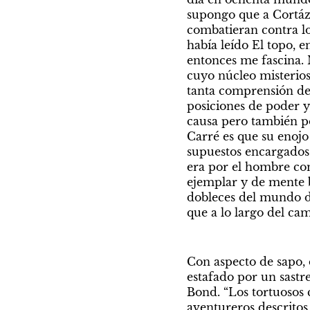
supongo que a Cortáza
combatieran contra los
había leído El topo, 
entonces me fascina. N
cuyo núcleo misterios
tanta comprensión de l
posiciones de poder y,
causa pero también po
Carré es que su enojo
supuestos encargados 
era por el hombre com
ejemplar y de mente b
dobleces del mundo de
que a lo largo del cam
Con aspecto de sapo,
estafado por un sastre
Bond. “Los tortuosos 
aventureros descritos 