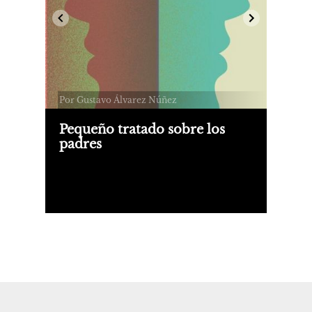
Por Gustavo Álvarez Núñez
Pequeño tratado sobre los
padres
"Pequeño tratado sobre los padres"
itinera entre escenas de la vida
conyugal con versos de respiración
corta y largo aliento, bajo la
perspectiva de un hijo que observa y
reflexiona.