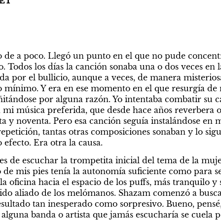
ET
o de a poco. Llegó un punto en el que no pude concen
. Todos los días la canción sonaba una o dos veces en l
ada por el bullicio, aunque a veces, de manera misteriosa
o mínimo. Y era en ese momento en el que resurgía de n
ñitándose por alguna razón. Yo intentaba combatir su c
n mi música preferida, que desde hace años reverbera os
ta y noventa. Pero esa canción seguía instalándose en 
repetición, tantas otras composiciones sonaban y lo sigu
efecto. Era otra la causa.
s de escuchar la trompetita inicial del tema de la mujer
 mis pies tenía la autonomía suficiente como para seg
 oficina hacia el espacio de los puffs, más tranquilo y si
erido aliado de los melómanos. Shazam comenzó a busca
esultado tan inesperado como sorpresivo
.
 Bueno, pensé,
alguna banda o artista que jamás escucharía se cuela po