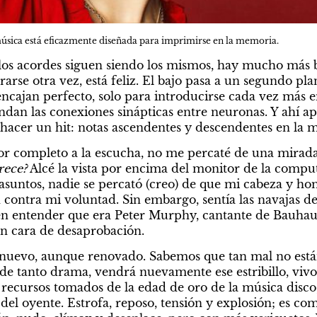
música está eficazmente diseñada para imprimirse en la memoria.
 los acordes siguen siendo los mismos, hay mucho más br
rse otra vez, está feliz. El bajo pasa a un segundo plano
ncajan perfecto, solo para introducirse cada vez más en
dan las conexiones sinápticas entre neuronas. Y ahí apa
hacer un hit: notas ascendentes y descendentes en la me
or completo a la escucha, no me percaté de una mirada
rece?
 Alcé la vista por encima del monitor de la comput
suntos, nadie se percató (creo) de que mi cabeza y ho
 contra mi voluntad. Sin embargo, sentía las navajas de 
n entender que era Peter Murphy, cantante de Bauhaus
 cara de desaprobación.
nuevo, aunque renovado. Sabemos que tan mal no están 
e tanto drama, vendrá nuevamente ese estribillo, vivo y
 recursos tomados de la edad de oro de la música disco, 
del oyente. Estrofa, reposo, tensión y explosión; es com