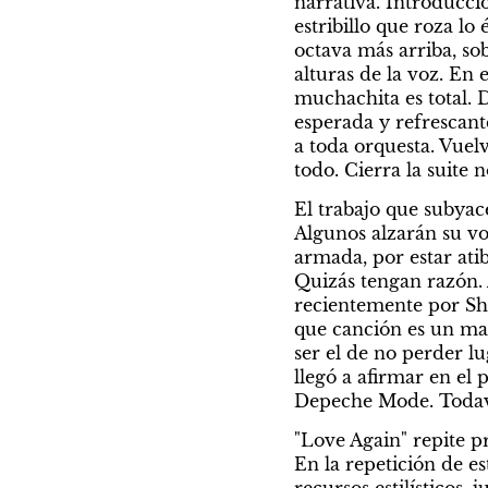
narrativa. Introducci
estribillo que roza lo
octava más arriba, so
alturas de la voz. En 
muchachita es total. 
esperada y refrescante
a toda orquesta. Vuel
todo. Cierra la suite 
El trabajo que subyac
Algunos alzarán su vo
armada, por estar ati
Quizás tengan razón. 
recientemente por Sha
que canción es un man
ser el de no perder lu
llegó a afirmar en el
Depeche Mode. Todaví
"Love Again" repite pr
En la repetición de e
recursos estilísticos,