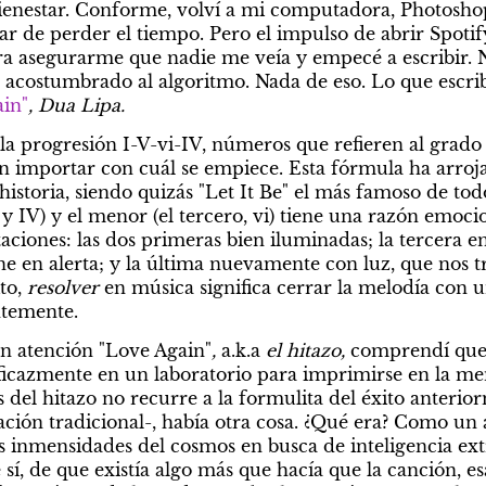
ienestar. Conforme, volví a mi computadora, Photoshop
jar de perder el tiempo. Pero el impulso de abrir Spotif
a asegurarme que nadie me veía y empecé a escribir. N
 acostumbrado al algoritmo. Nada de eso. Lo que escribí 
in"
, Dua Lipa.
la progresión I-V-vi-IV, números que refieren al grado 
in importar con cuál se empiece. Esta fórmula ha arro
 historia, siendo quizás "Let It Be" el más famoso de tod
y IV) y el menor (el tercero, vi) tiene una razón emocion
taciones: las dos primeras bien iluminadas; la tercera e
e en alerta; y la última nuevamente con luz, que nos tr
to, 
resolver 
en música significa cerrar la melodía con u
ntemente.
n atención "Love Again"
, 
a.k.a 
el hitazo,
 comprendí que 
ficazmente en un laboratorio para imprimirse en la memo
del hitazo no recurre a la formulita del éxito anteriorm
ación tradicional-, había otra cosa. ¿Qué era? Como un
 inmensidades del cosmos en busca de inteligencia extra
 sí, de que existía algo más que hacía que la canción, esa