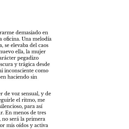
trarme demasiado en 
a oficina. Una melodía 
, se elevaba del caos 
uevo ella, la mujer 
arácter pegadizo 
cura y trágica desde 
mi inconsciente como 
en haciendo sin 
 de voz sensual, y de 
uirle el ritmo, me 
lencioso, para así 
r. En menos de tres 
 no será la primera 
r mis oídos y activa 