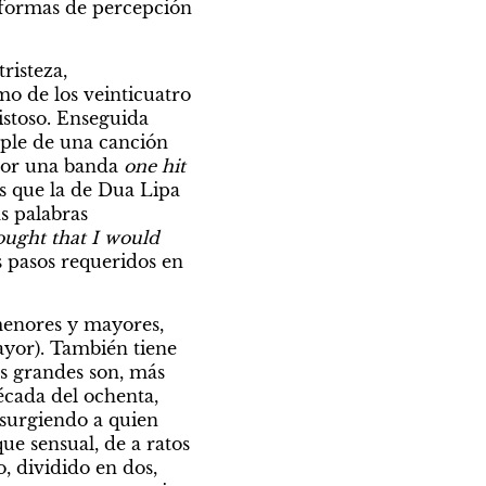
 formas de percepción 
isteza, 
o de los veinticuatro 
stoso. Enseguida 
ple de una canción 
por una banda 
one hit 
 que la de Dua Lipa 
 palabras 
ought that I would 
 pasos requeridos en 
menores y mayores, 
yor). También tiene 
s grandes son, más 
écada del ochenta, 
surgiendo a quien 
e sensual, de a ratos 
, dividido en dos, 