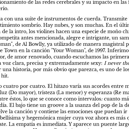
ionamiento de las redes cerebrales y su impacto en las
rio.
 con una suite de instrumentos de cuerda. Transmite tr
timiento sombrío. Hay nubes, y son muchas. En el últim
de la intro, los violines hacen una especie de moño chi
ompetita antes mencionada, alegre e intrigante, un sam
oman"
,
 de Al Bowlly, ya utilizado de manera magistral 
e Town en la canción "Your Woman", de 1997. Inferimos
or, de amor renovado, cuando escuchamos las primeras
 voz clara, precisa y extremadamente sexy:
 I never th
 una historia, por más obvio que parezca, es uno de los
hit.
o cuatro por cuatro. El hitazo varía sus acordes entre 
uz (Do mayor), tristeza (La menor) y esperanza (Re ma
ntre éstos, lo que se conoce como intervalos
:
 cuanto má
ía. El bajo tiene un groove a la usanza del pop de la d
lve la canción y contiene las emociones que puedan ir 
 bellísima y hegemónica mujer cuya voz ahora es más qu
ste. La empatía es inmediata. Y aparece un puente largo