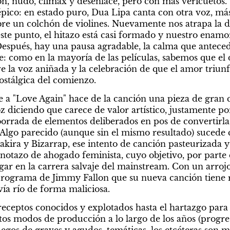
ón, nudo, clímax y desenlace, pero con más vericuetos.
 épico: en estado puro, Dua Lipa canta con otra voz, má
bre un colchón de violines. Nuevamente nos atrapa la di
este punto, el hitazo está casi formado y nuestro enamo
Después, hay una pausa agradable, la calma que antece
: como en la mayoría de las películas, sabemos que el de
ve la voz aniñada y la celebración de que el amor triun
nostálgica del comienzo.
e a "Love Again" hace de la canción una pieza de gran c
z diciendo que carece de valor artístico, justamente po
borrada de elementos deliberados en pos de convertirla
Algo parecido (aunque sin el mismo resultado) sucede c
kira y Bizarrap, ese intento de canción pasteurizada 
otazo de ahogado feminista, cuyo objetivo, por parte d
gar en la carrera salvaje del mainstream. Con un arrojo 
 programa de Jimmy Fallon que su nueva canción tiene r
a río de forma maliciosa.
eceptos conocidos y explotados hasta el hartazgo para l
stos modos de producción a lo largo de los años (progres
 juegos de graves y agudos, temáticas, los etcéteras son m