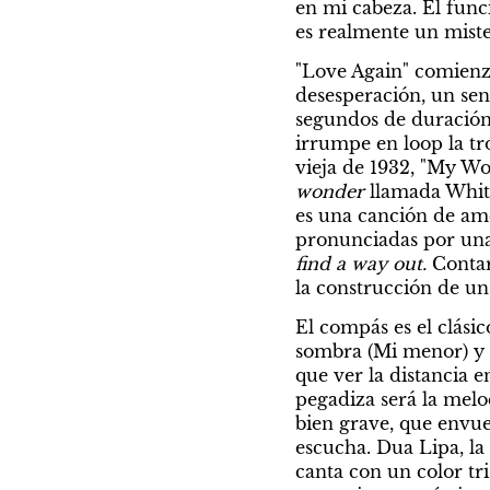
en mi cabeza. El func
es realmente un miste
"Love Again"
comienza
desesperación, un sen
segundos de duración 
irrumpe en loop la tr
vieja de 1932, "My W
wonder
 llamada Whit
es una canción de am
pronunciadas por una
find a way out. 
Contar
la construcción de un 
El compás es el clásic
sombra (Mi menor) y l
que ver la distancia e
pegadiza será la melod
bien grave, que envue
escucha. Dua Lipa, la
canta con un color tri