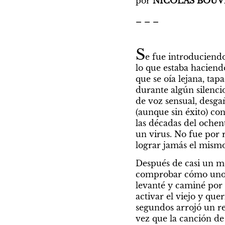
por 
NICOLÁS BOUV
_ _ _
S
e fue introduciend
lo que estaba haciendo
que se oía lejana, tap
durante algún silenci
de voz sensual, desga
(aunque sin éxito) co
las décadas del ochen
un virus. No fue por 
lograr jamás el mismo 
Después de casi un me
comprobar cómo uno de
levanté y caminé por la
activar el viejo y qu
segundos arrojó un r
vez que la canción de 