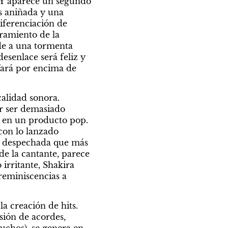
 Y aparece un segundo 
s aniñada y una 
ferenciación de 
ramiento de la 
de a una tormenta 
senlace será feliz y 
fará por encima de 
alidad sonora. 
r ser demasiado 
 en un producto pop. 
on lo lanzado 
y despechada que más 
e la cantante, parece 
irritante, Shakira 
eminiscencias a 
a creación de hits. 
ión de acordes, 
uchos), se genera en 