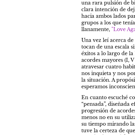
una rara pulsión de b
clara intención de de
hacia ambos lados par
grupos a los que tenía
llanamente, 
"Love Aga
Una vez leí acerca de 
tocan de una escala s
éxitos a lo largo de la
acordes mayores (I, V 
atravesar cuatro habi
nos inquieta y nos pon
la situación. A propósi
esperamos inconscie
En cuanto escuché co
“pensada”, diseñada e
progresión de acordes 
menos no en su utiliz
su tiempo mirando las
tuve la certeza de que