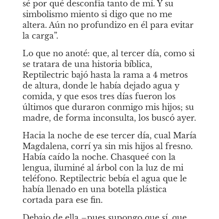
sé por qué desconfía tanto de mí. Y su 
simbolismo miento si digo que no me 
altera. Aún no profundizo en él para evitar 
la carga”.
Lo que no anoté: que, al tercer día, como si 
se tratara de una historia bíblica, 
Reptilectric bajó hasta la rama a 4 metros 
de altura, donde le había dejado agua y 
comida, y que esos tres días fueron los 
últimos que duraron conmigo mis hijos; su 
madre, de forma inconsulta, los buscó ayer.
Hacia la noche de ese tercer día, cual María 
Magdalena, corrí ya sin mis hijos al fresno. 
Había caído la noche. Chasqueé con la 
lengua, iluminé al árbol con la luz de mi 
teléfono. Reptilectric bebía el agua que le 
había llenado en una botella plástica 
cortada para ese fin.
Debajo de ella –pues supongo que sí, que 