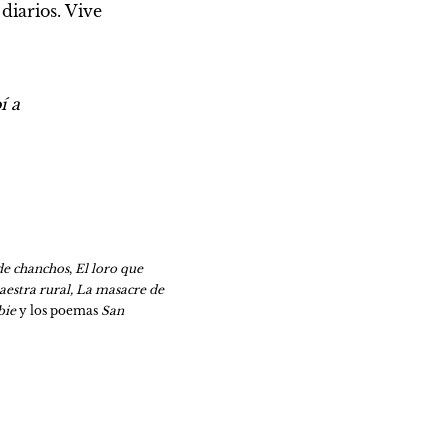
iarios. Vive 
 a 
 de chanchos
,
 El loro que 
estra rural, La masacre de 
bie
 y los poemas 
San 