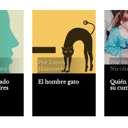
Por Laura
Por F
ñez
Haimovichi
Nicoli
tado
El hombre gato
Quién 
dres
su cum
Un hombre comete un
asesinato. Las víctimas
o sobre
Hoy es 
son su madre y su tía.
ra entre
Soy de C
Apenas lo detienen, el
da
Raciona
homicida empieza a
rsos de
debería 
maullar. ¿Se convierte en
a y largo
astral, p
gato? Natalia
Rodolfo 
Monasterolo tomó este