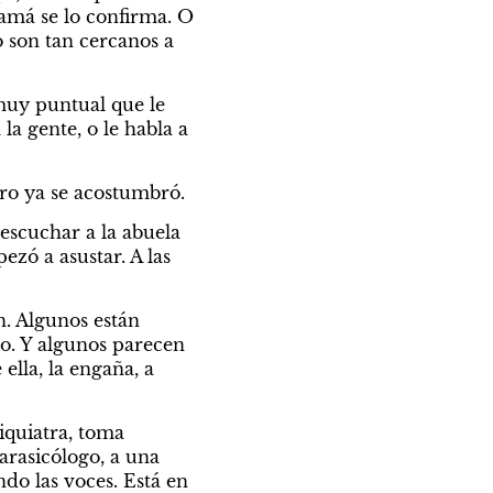
amá se lo confirma. O 
 son tan cercanos a 
uy puntual que le 
la gente, o le habla a 
ero ya se acostumbró.
scuchar a la abuela 
ó a asustar. A las 
. Algunos están 
. Y algunos parecen 
lla, la engaña, a 
quiatra, toma 
rasicólogo, a una 
o las voces. Está en 