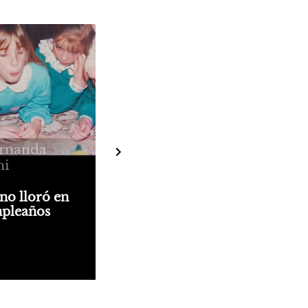
ernanda
ni
no lloró en
pleaños
mi cumpleaños.
áncer.
lmente no
creer en lo
ero hasta
Walsh necesitó