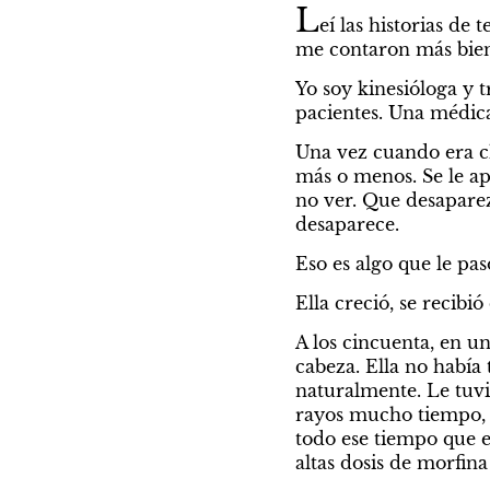
L
eí las historias de
me contaron más bien
Yo soy kinesióloga y t
pacientes. Una médica
Una vez cuando era chi
más o menos. Se le ap
no ver. Que desaparez
desaparece.
Eso es algo que le pa
Ella creció, se recib
A los cincuenta, en un
cabeza. Ella no había
naturalmente. Le tuvi
rayos mucho tiempo, y
todo ese tiempo que e
altas dosis de morfina