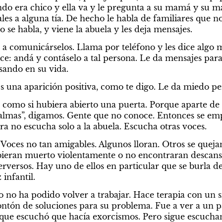
do era chico y ella va y le pregunta a su mamá y su m
es a alguna tía. De hecho le habla de familiares que no
no se habla, y viene la abuela y les deja mensajes.
a comunicárselos. Llama por teléfono y les dice algo m
ice: andá y contáselo a tal persona. Le da mensajes para 
asando en su vida.
Es una aparición positiva, como te digo. Le da miedo p
 como si hubiera abierto una puerta. Porque aparte de e
almas”, digamos. Gente que no conoce. Entonces se empez
ra no escucha solo a la abuela. Escucha otras voces.
Voces no tan amigables. Algunos lloran. Otros se quejan
bieran muerto violentamente o no encontraran descanso
rversos. Hay uno de ellos en particular que se burla de e
 infantil.
o no ha podido volver a trabajar. Hace terapia con un si
ontón de soluciones para su problema. Fue a ver a un pa
 que escuchó que hacía exorcismos. Pero sigue escuchand