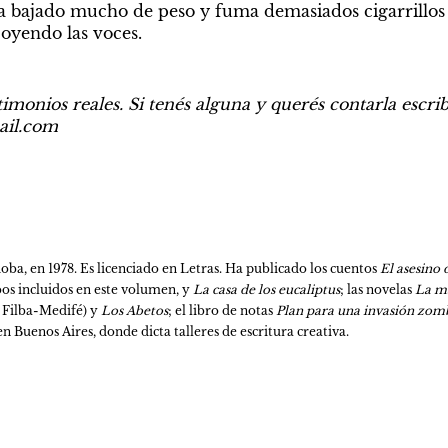
Ha bajado mucho de peso y fuma demasiados cigarrillos d
 oyendo las voces.
timonios reales. Si tenés alguna y querés contarla escribí
ail.com
ba, en 1978. Es licenciado en Letras. Ha publicado los cuentos 
El asesino
os incluidos en este volumen, y 
La casa de los eucaliptus
; las novelas 
La ma
o Filba-Medifé) y 
Los Abetos
; el libro de notas 
Plan para una invasión zom
n Buenos Aires, donde dicta talleres de escritura creativa.