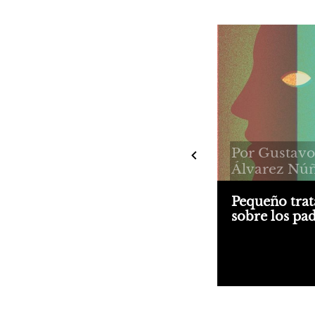
Por Gustavo
Álvarez Nú
Pequeño tra
sobre los pa
"Pequeño tratad
los padres" itine
escenas de la vi
conyugal con ve
respiración cort
aliento, bajo la