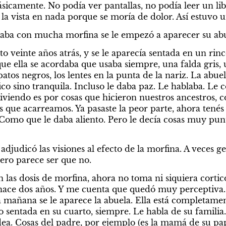
sicamente. No podía ver pantallas, no podía leer un lib
r la vista en nada porque se moría de dolor. Así estuvo 
taba con mucha morfina se le empezó a aparecer su abu
 veinte años atrás, y se le aparecía sentada en un rinc
que ella se acordaba que usaba siempre, una falda gris, 
atos negros, los lentes en la punta de la nariz. La abuel
co sino tranquila. Incluso le daba paz. Le hablaba. Le c
viviendo es por cosas que hicieron nuestros ancestros, c
s que acarreamos. Ya pasaste la peor parte, ahora tenés 
 Como que le daba aliento. Pero le decía cosas muy punt
 adjudicó las visiones al efecto de la morfina. A veces ge
 Pero parece ser que no.
on las dosis de morfina, ahora no toma ni siquiera cortic
 hace dos años. Y me cuenta que quedó muy perceptiva. 
 la mañana se le aparece la abuela. Ella está completamente
o sentada en su cuarto, siempre. Le habla de su familia.
idea. Cosas del padre, por ejemplo (es la mamá de su pap