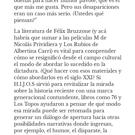
buenas para hacer humor pavote, que es el 
que más me gusta. Pero sus desapariciones 
eran un caso más serio. ¿Ustedes qué 
piensan?”
La literatura de Félix Bruzzone (y acá 
habría que sumar a las películas
M
de 
Nicolás Prividiera y
Los Rubios
de 
Albertina Carri) es vital para comprender 
cómo se resignificó desde el campo cultural 
el modo de abordar lo sucedido en la 
dictadura. ¿Qué hacer con esos materiales y 
cómo abordarlos en el siglo XXI? Si 
H.I.J.O.S sirvió para revitalizar la mirada 
sobre la historia reciente con una marca 
generacional contundente, libros como
76
y
Los Topos
ayudaron a pensar de qué modo 
esa mirada puede ser retomada para 
generar un diálogo de apertura hacia otras 
posibilidades narrativas donde ingresan, 
por ejemplo, el humor, el disparate, la 