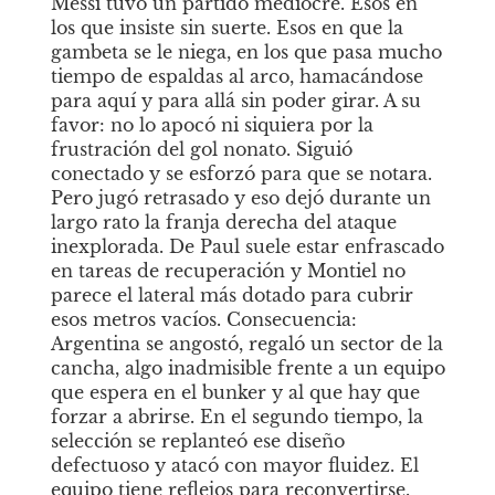
Messi tuvo un partido mediocre. Esos en 
los que insiste sin suerte. Esos en que la 
gambeta se le niega, en los que pasa mucho 
tiempo de espaldas al arco, hamacándose 
para aquí y para allá sin poder girar. A su 
favor: no lo apocó ni siquiera por la 
frustración del gol nonato. Siguió 
conectado y se esforzó para que se notara. 
Pero jugó retrasado y eso dejó durante un 
largo rato la franja derecha del ataque 
inexplorada. De Paul suele estar enfrascado 
en tareas de recuperación y Montiel no 
parece el lateral más dotado para cubrir 
esos metros vacíos. Consecuencia: 
Argentina se angostó, regaló un sector de la 
cancha, algo inadmisible frente a un equipo 
que espera en el bunker y al que hay que 
forzar a abrirse. En el segundo tiempo, la 
selección se replanteó ese diseño 
defectuoso y atacó con mayor fluidez. El 
equipo tiene reflejos para reconvertirse. 