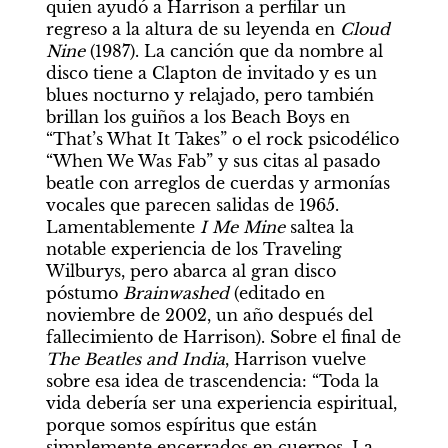
quien ayudó a Harrison a perfilar un 
regreso a la altura de su leyenda en 
Cloud 
Nine
 (1987). La canción que da nombre al 
disco tiene a Clapton de invitado y es un 
blues nocturno y relajado, pero también 
brillan los guiños a los Beach Boys en 
“That’s What It Takes” o el rock psicodélico 
“When We Was Fab” y sus citas al pasado 
beatle con arreglos de cuerdas y armonías 
vocales que parecen salidas de 1965. 
Lamentablemente 
I Me Mine 
saltea la 
notable experiencia de los Traveling 
Wilburys, pero abarca al gran disco 
póstumo 
Brainwashed
 (editado en 
noviembre de 2002, un año después del 
fallecimiento de Harrison). Sobre el final de 
The Beatles and India
, Harrison vuelve 
sobre esa idea de trascendencia: “Toda la 
vida debería ser una experiencia espiritual, 
porque somos espíritus que están 
simplemente encerrados en cuerpos. La 