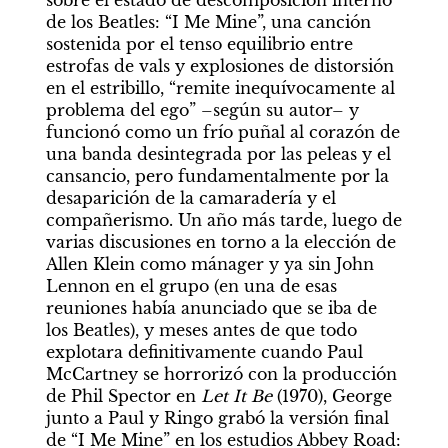
sobre el estado de descomposición interno 
de los Beatles: “I Me Mine”, una canción 
sostenida por el tenso equilibrio entre 
estrofas de vals y explosiones de distorsión 
en el estribillo, “remite inequívocamente al 
problema del ego” –según su autor– y 
funcionó como un frío puñal al corazón de 
una banda desintegrada por las peleas y el 
cansancio, pero fundamentalmente por la 
desaparición de la camaradería y el 
compañerismo. Un año más tarde, luego de 
varias discusiones en torno a la elección de 
Allen Klein como mánager y ya sin John 
Lennon en el grupo (en una de esas 
reuniones había anunciado que se iba de 
los Beatles), y meses antes de que todo 
explotara definitivamente cuando Paul 
McCartney se horrorizó con la producción 
de Phil Spector en 
Let It Be
 (1970), George 
junto a Paul y Ringo grabó la versión final 
de “I Me Mine” en los estudios Abbey Road: 