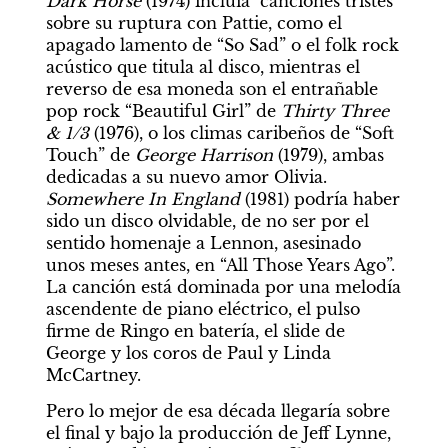
Dark Horse 
(1974) incluía  canciones tristes 
sobre su ruptura con Pattie, como el 
apagado lamento de “So Sad” o el folk rock 
acústico que titula al disco, mientras el 
reverso de esa moneda son el entrañable 
pop rock “Beautiful Girl” de 
Thirty Three 
& 1/3
 (1976), o los climas caribeños de “Soft 
Touch” de 
George Harrison
 (1979), ambas 
dedicadas a su nuevo amor Olivia. 
Somewhere In England
 (1981) podría haber 
sido un disco olvidable, de no ser por el 
sentido homenaje a Lennon, asesinado 
unos meses antes, en “All Those Years Ago”. 
La canción está dominada por una melodía 
ascendente de piano eléctrico, el pulso 
firme de Ringo en batería, el slide de 
George y los coros de Paul y Linda 
McCartney.
Pero lo mejor de esa década llegaría sobre 
el final y bajo la producción de Jeff Lynne, 