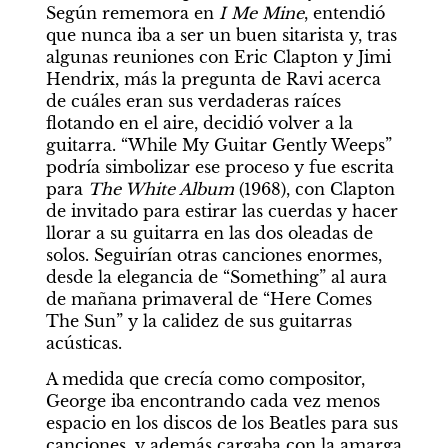
Según rememora en 
I Me Mine
, entendió 
que nunca iba a ser un buen sitarista y, tras 
algunas reuniones con Eric Clapton y Jimi 
Hendrix, más la pregunta de Ravi acerca 
de cuáles eran sus verdaderas raíces 
flotando en el aire, decidió volver a la 
guitarra. “While My Guitar Gently Weeps” 
podría simbolizar ese proceso y fue escrita 
para 
The White Album
 (1968), con Clapton 
de invitado para estirar las cuerdas y hacer 
llorar a su guitarra en las dos oleadas de 
solos. Seguirían otras canciones enormes, 
desde la elegancia de “Something” al aura 
de mañana primaveral de “Here Comes 
The Sun” y la calidez de sus guitarras 
acústicas.
A medida que crecía como compositor, 
George iba encontrando cada vez menos 
espacio en los discos de los Beatles para sus 
canciones, y además cargaba con la amarga 