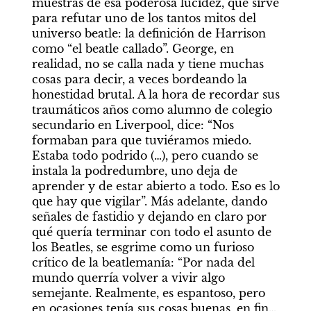
muestras de esa poderosa lucidez, que sirve 
para refutar uno de los tantos mitos del 
universo beatle: la definición de Harrison 
como “el beatle callado”. George, en 
realidad, no se calla nada y tiene muchas 
cosas para decir, a veces bordeando la 
honestidad brutal. A la hora de recordar sus 
traumáticos años como alumno de colegio 
secundario en Liverpool, dice: “Nos 
formaban para que tuviéramos miedo. 
Estaba todo podrido (…), pero cuando se 
instala la podredumbre, uno deja de 
aprender y de estar abierto a todo. Eso es lo 
que hay que vigilar”. Más adelante, dando 
señales de fastidio y dejando en claro por 
qué quería terminar con todo el asunto de 
los Beatles, se esgrime como un furioso 
crítico de la beatlemanía: “Por nada del 
mundo querría volver a vivir algo 
semejante. Realmente, es espantoso, pero 
en ocasiones tenía sus cosas buenas, en fin… 