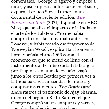
comensales. “George lo agarró y empezó a 
tocar, y así empezó a interesarse en el sitar”, 
explica el crítico Steve Turner en un 
documental de reciente edición, 
The 
Beatles and India
(2021, disponible en HBO 
Max), que analiza el impacto de la India en 
el arte de los Fab Four. “Yo me había 
comprado un sitar muy malo antes, en 
Londres, y había tocado ese fragmento de 
'Norwegian Wood’', explica Harrison en su 
libro. Y señala el año 1966 como el 
momento en que se metió de lleno con el 
instrumento: al término de la fatídica gira 
por Filipinas, en julio de ese año, viajó 
junto a los otros Beatles por primera vez a 
la India para visitar tiendas de música y 
comprar instrumentos. 
The Beatles and 
India
 rastrea el testimonio de Ajay Sharma, 
dueño del negocio Rikhi Ram en el que 
George compró sitares, tanpuras y sarods, 
y en donde además recibió clases 