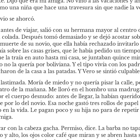
té. Dijo que era mi amiga. No vino a las vacaciones y ah
omo una niña que hace una travesura sin que nadie la v
vio se ahorcó.
ntes de viajar, salió con su hermana mayor al centro de
 colada. Después tomó demasiado y se dejó acostar sobre
 muerte de su novio, que ella había rechazado invitarlo 
caía sobre las casas grises, que le había pedido un tiemp
ue la traía en auto hasta mi casa, se juntaban quince minu
o no la quería por boliviana. Y el tipo vivía con los padre
haron de la casa a las patadas. Y Vero se sintió culpable
astimada. Moría de miedo y no quería pisar la calle, per
s cuatro de la mañana. Me lloró en el hombro una madru
r el cuerpo desnudo: antes de llegar, la habían querido 
por lo del novio. Esa noche gastó tres rollos de papel 
en la vida. Le pagan poco y su hija no para de repetir 
miga.
ar con la cabeza gacha. Permiso, dice. La barba no tapa 
so y alto, los ojos color café que miran y se abren hasta