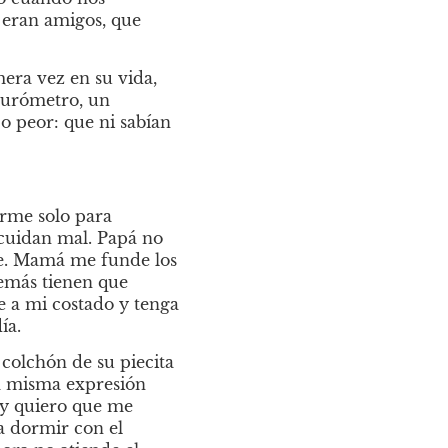
eran amigos, que 
ra vez en su vida, 
turómetro, un 
 peor: que ni sabían 
rme solo para 
uidan mal. Papá no 
e. Mamá me funde los 
emás tienen que 
e a mi costado y tenga 
ía.
colchón de su piecita 
la misma expresión 
y quiero que me 
 dormir con el 