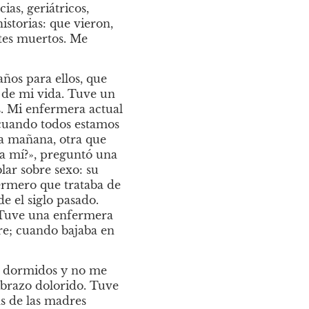
s, geriátricos, 
storias: que vieron, 
tes muertos. Me 
s para ellos, que 
de mi vida. Tuve un 
. Mi enfermera actual 
 cuando todos estamos 
a mañana, otra que 
a mí?», preguntó una 
ar sobre sexo: su 
rmero que trataba de 
 el siglo pasado. 
 Tuve una enfermera 
re; cuando bajaba en 
 dormidos y no me 
 brazo dolorido. Tuve 
s de las madres 