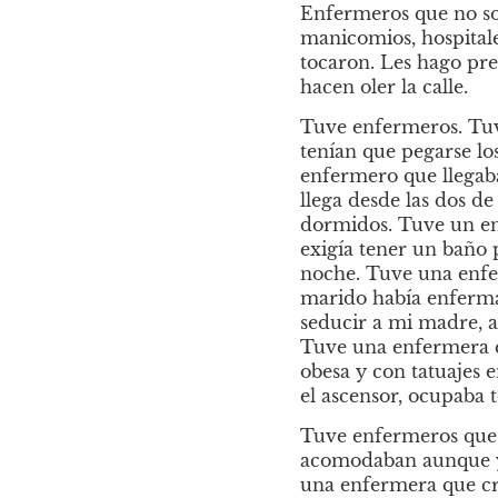
Enfermeros que no son
manicomios, hospitales
tocaron. Les hago pre
hacen oler la calle.
Tuve enfermeros. Tuv
tenían que pegarse l
enfermero que llegaba
llega desde las dos d
dormidos. Tuve un enf
exigía tener un baño 
noche. Tuve una enfer
marido había enfermad
seducir a mi madre, a
Tuve una enfermera qu
obesa y con tatuajes e
el ascensor, ocupaba t
Tuve enfermeros que 
acomodaban aunque yo 
una enfermera que cre