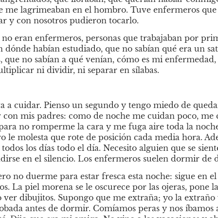
e me lagrimeaban en el hombro. Tuve enfermeros que 
r y con nosotros pudieron tocarlo.
no eran enfermeros, personas que trabajaban por prime
n dónde habían estudiado, que no sabían qué era un sa
s, que no sabían a qué venían, cómo es mi enfermedad, o
ltiplicar ni dividir, ni separar en sílabas.
a a cuidar. Pienso un segundo y tengo miedo de queda
 con mis padres: como de noche me cuidan poco, me c
 para no romperme la cara y me fuga aire toda la noch
ero le molesta que rote de posición cada media hora. Ad
odos los días todo el día. Necesito alguien que se sient
dirse en el silencio. Los enfermeros suelen dormir de d
o no duerme para estar fresca esta noche: sigue en el 
os. La piel morena se le oscurece por las ojeras, pone 
 ver dibujitos. Supongo que me extraña; yo la extraño 
orobada antes de dormir. Comíamos peras y nos íbamos a