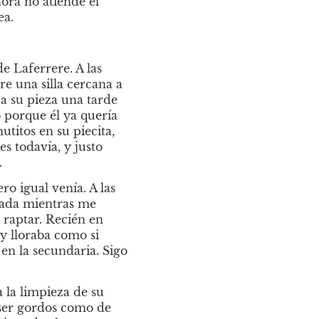
ora no atiende el 
ea.
 Laferrere. A las 
 una silla cercana a 
a su pieza una tarde 
o porque él ya quería 
titos en su piecita, 
s todavía, y justo 
.
o igual venía. A las 
gada mientras me 
raptar. Recién en 
y lloraba como si 
en la secundaria. Sigo 
la limpieza de su 
 ser gordos como de 