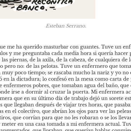
Esteban Serrano.
ue me ha querido masturbar con guantes. Tuve un en
ulos y me preguntaba cada media hora si quería hacer pi
las piernas, de la axila, de la cabeza, de cualquiera de 
o pero no: de las pelotas. Tuve un enfermero que toma
 muy poco tiempo; se rascaba mucho la nariz y yo no 
 en la dictadura; lo confesó en la mesa como carta de 
ve enfermeros pobres, que tomaban agua del baño, que 
nde irse a dormir al cruzar la puerta. Mi enfermera actu
mera que en su último día de trabajo dejó un sorete est
que llegaban después de viajar tres horas, que pasaban 
en el colectivo, que abrían los ojos para ver las pelea
iros, que corrían para que no les robaran o se los lleva
 y meter en una casa tomada a mi enfermera actual. Tu
sangrentados, que lloraban, que querían hablar conmig