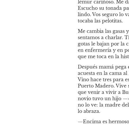
lémur cariñoso. Me da
Escucho su tonada par
lindo. Vos seguro lo v
tocaba las pelotitas.
Me cambia las gasas y
sentamos a charlar. Ti
gotas le bajan por la
en enfermería y en po
que me toca en la hist
Después mamá pega el 
acuesta en la cama al
Vino hace tres para e
Puerto Madero. Vive s
que venir a vivir a Bu
novio tuvo un hijo —«
no lo ve: la madre de
lo abraza.
—Encima es hermoso el