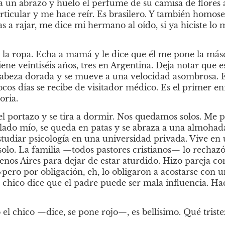
 un abrazo y huelo el perfume de su camisa de flores a
ticular y me hace reír. Es brasilero. Y también homose
as a rajar, me dice mi hermano al oído, si ya hiciste lo 
 la ropa. Echa a mamá y le dice que él me pone la másca
ene veintiséis años, tres en Argentina. Deja notar que es
 cabeza dorada y se mueve a una velocidad asombrosa. Es
cos días se recibe de visitador médico. Es el primer en
oria.
portazo y se tira a dormir. Nos quedamos solos. Me pon
 lado mío, se queda en patas y se abraza a una almohada
studiar psicología en una universidad privada. Vive en
olo. La familia —todos pastores cristianos— lo rechazó 
enos Aires para dejar de estar aturdido. Hizo pareja co
pero por obligación, eh, lo obligaron a acostarse con u
l chico dice que el padre puede ser mala influencia. Ha
 chico —dice, se pone rojo—, es bellísimo. Qué triste