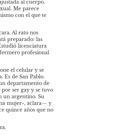
justada al cuerpo. 
xual. Me parece 
mismo con el que te 
ra. Al rato nos 
tá preparado: las 
tudió licenciatura 
fermero profesional 
e el celular y se 
. Es de San Pablo. 
 un departamento de 
por ser gay y se tuvo 
n un argentino. Su 
na mujer», aclara— y 
ce quince años que no 
za.