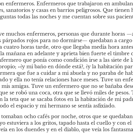
 enfermeros. Enfermeros que trabajaron en ambulancia
, sanatorios y casas en barrios peligrosos. Que tienen hi
guntas todas las noches y me cuentan sobre sus pacien
e muchos enfermeros, personas que durante horas —año
os párpados rojos para no dormirse— quedaban a cargo 
 cuatro horas tarde, otro que llegaba media hora antes
e la mañana en adelante y aprieta bien fuerte el timbre
ermero que ponía como condición irse a las siete de l
propio; «¿y mi baño en dónde está?, ¿y la habitación par
mera que fue a cuidar a mi abuela y no paraba de habl
o y ella no tenía relaciones hace meses. Tuve un enfe
 mis amigas. Tuve un enfermero que no se bañaba desde
e se robó una coca, otra que se llevó miles de pesos.
n la teta que se sacaba fotos en la habitación de mi pad
odo el espacio y mi hermano se sentía asfixiado.
tomaban ocho cafés por noche, otros que se quedaban
estuviera a los gritos, tapado hasta el cuello y con el
ía en los duendes y en el diablo, que veía los fantasma