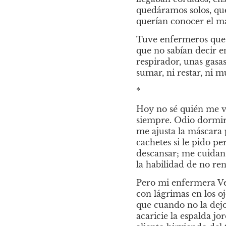
quedáramos solos, qu
querían conocer el ma
Tuve enfermeros que 
que no sabían decir e
respirador, unas gasa
sumar, ni restar, ni mu
*
Hoy no sé quién me v
siempre. Odio dormir
me ajusta la máscara
cachetes si le pido p
descansar; me cuidan t
la habilidad de no ren
Pero mi enfermera Ver
con lágrimas en los oj
que cuando no la dejo
acaricie la espalda j