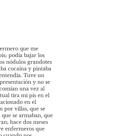
fermero que me 
s; podía bajar los 
los nódulos grandotes 
ba cocaína y pintaba 
entendía. Tuve un 
presentación y no se 
comían una vez al 
al tira mi pis en el 
acionado en el 
por villas, que se 
s que se armaban, que 
ran; hace dos meses 
ve enfermeros que 
o cuando nos 