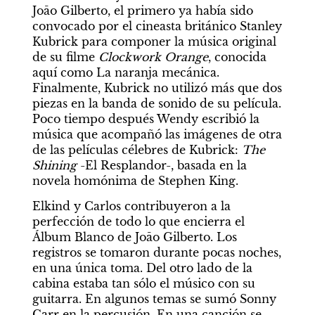
Joāo Gilberto, el primero ya había sido 
convocado por el cineasta británico Stanley 
Kubrick para componer la música original 
de su filme 
Clockwork Orange
, conocida 
aquí como La naranja mecánica. 
Finalmente, Kubrick no utilizó más que dos 
piezas en la banda de sonido de su película. 
Poco tiempo después Wendy escribió la 
música que acompañó las imágenes de otra 
de las películas célebres de Kubrick: 
The 
Shining
 -El Resplandor-, basada en la 
novela homónima de Stephen King.
Elkind y Carlos contribuyeron a la 
perfección de todo lo que encierra el 
Álbum Blanco de Joāo Gilberto. Los 
registros se tomaron durante pocas noches, 
en una única toma. Del otro lado de la 
cabina estaba tan sólo el músico con su 
guitarra. En algunos temas se sumó Sonny 
Carr en la percusión. En una canción se 