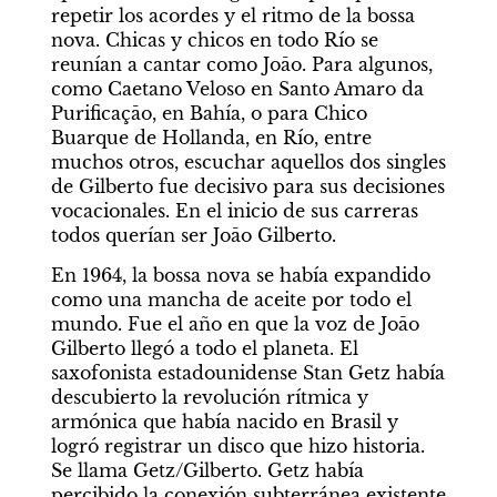
repetir los acordes y el ritmo de la bossa 
nova. Chicas y chicos en todo Río se 
reunían a cantar como Joāo. Para algunos, 
como Caetano Veloso en Santo Amaro da 
Purificaçāo, en Bahía, o para Chico 
Buarque de Hollanda, en Río, entre 
muchos otros, escuchar aquellos dos singles 
de Gilberto fue decisivo para sus decisiones 
vocacionales. En el inicio de sus carreras 
todos querían ser Joāo Gilberto.
En 1964, la bossa nova se había expandido 
como una mancha de aceite por todo el 
mundo. Fue el año en que la voz de Joāo 
Gilberto llegó a todo el planeta. El 
saxofonista estadounidense Stan Getz había 
descubierto la revolución rítmica y 
armónica que había nacido en Brasil y 
logró registrar un disco que hizo historia. 
Se llama Getz/Gilberto. Getz había 
percibido la conexión subterránea existente 