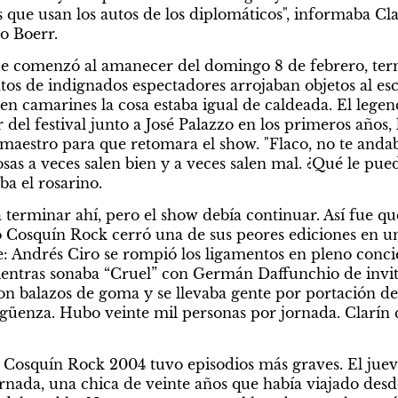
as que usan los autos de los diplomáticos", informaba Cl
o Boerr.
ue comenzó al amanecer del domingo 8 de febrero, term
tos de indignados espectadores arrojaban objetos al esce
, en camarines la cosa estaba igual de caldeada. El legen
el festival junto a José Palazzo en los primeros años, l
maestro para que retomara el show. "Flaco, no te anda
sas a veces salen bien y a veces salen mal. ¿Qué le puedo
ba el rosarino.
 terminar ahí, pero el show debía continuar. Así fue que
 Cosquín Rock cerró una de sus peores ediciones en un
re: Andrés Ciro se rompió los ligamentos en pleno concie
ientras sonaba “Cruel” con Germán Daffunchio de invitad
n balazos de goma y se llevaba gente por portación de r
güenza. Hubo veinte mil personas por jornada. Clarín 
 Cosquín Rock 2004 tuvo episodios más graves. El jueve
rnada, una chica de veinte años que había viajado desd