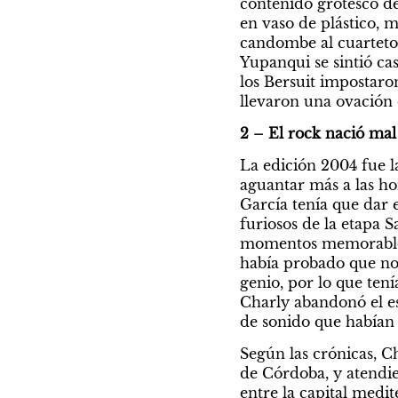
contenido grotesco d
en vaso de plástico, m
candombe al cuarteto,
Yupanqui se sintió cas
los Bersuit impostaron
llevaron una ovación 
2 – El rock nació mal
La edición 2004 fue l
aguantar más a las ho
García tenía que dar e
furiosos de la etapa 
momentos memorables.
había probado que no 
genio, por lo que ten
Charly abandonó el es
de sonido que habían 
Según las crónicas, C
de Córdoba, y atendien
entre la capital med