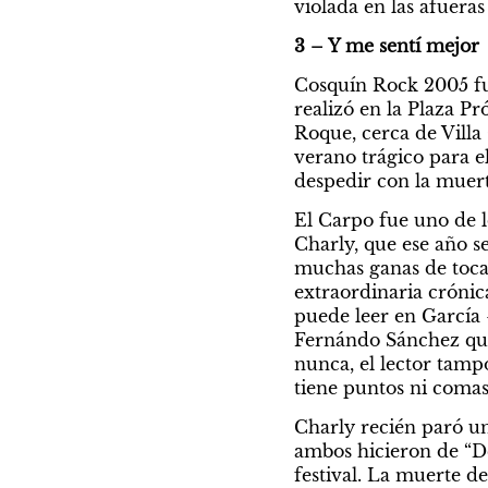
violada en las afuera
3 – Y me sentí mejor
Cosquín Rock 2005 fu
realizó en la Plaza P
Roque, cerca de Villa
verano trágico para e
despedir con la muert
El Carpo fue uno de l
Charly, que ese año s
muchas ganas de toca
extraordinaria crónic
puede leer en García –
Fernándo Sánchez que
nunca, el lector tampo
tiene puntos ni comas
Charly recién paró un
ambos hicieron de “De
festival. La muerte d