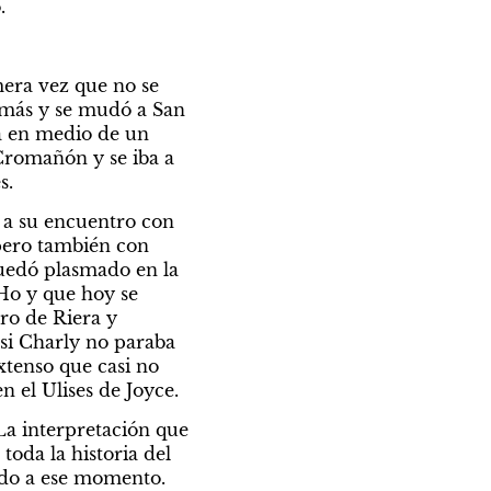
.
ra vez que no se 
 más y se mudó a San 
a en medio de un 
Cromañón y se iba a 
s.
 a su encuentro con 
pero también con 
edó plasmado en la 
Ho y que hoy se 
ro de Riera y 
i Charly no paraba 
xtenso que casi no 
 el Ulises de Joyce.
a interpretación que 
da la historia del 
cado a ese momento.