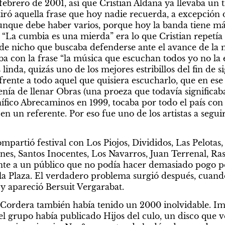
febrero de 2001, así que Cristian Aldana ya llevaba un
iró aquella frase que hoy nadie recuerda, a excepción d
unque debe haber varios, porque hoy la banda tiene más
 “La cumbia es una mierda” era lo que Cristian repetía 
e nicho que buscaba defenderse ante el avance de la mo
ba con la frase “la música que escuchan todos yo no la 
da, quizás uno de los mejores estribillos del fin de sigl
 frente a todo aquel que quisiera escucharlo, que en es
nía de llenar Obras (una proeza que todavía significaba
ífico Abrecaminos en 1999, tocaba por todo el país con 
en un referente. Por eso fue uno de los artistas a seguir
ompartió festival con Los Piojos, Divididos, Las Pelotas
es, Santos Inocentes, Los Navarros, Juan Terrenal, Rast
nte a un público que no podía hacer demasiado pogo por
la Plaza. El verdadero problema surgió después, cuando 
 y apareció Bersuit Vergarabat.
ordera también había tenido un 2000 inolvidable. Imp
 el grupo había publicado Hijos del culo, un disco que vo