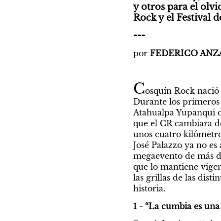
y otros para el olvi
Rock y el Festival d
---
por
 FEDERICO ANZ
C
osquín Rock nació 
Durante los primeros 
Atahualpa Yupanqui de
que el CR cambiara de 
unos cuatro kilómetros 
José Palazzo ya no es
megaevento de más de 
que lo mantiene vigent
las grillas de las dis
historia.
1 - “La cumbia es una