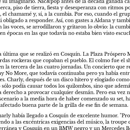
e su imaginario. Nac&pop antes de la década ganada ca
erca, piso de tierra, fiesta y desesperanza con ritmos p
 el chamamé y, sí, a la cumbia. Por eso, cuando el grup
i obligado a responder. Así, con gastes a Aldana y tamb
 las voces, se arrodillaron y gritaron lo obvio: la cumbi
en épocas en las que todavía no estaba bien visto escuc
a última que se realizó en Cosquín. La Plaza Próspero 
rdas rockeras que copaban el pueblo. El colmo fue el s
n la tercera de las cuatro jornadas. Un concierto que r
Say No More, que todavía continuaba pero ya había entre
 Charly, después de un disco hitero y elogiado como I
sólo podía causar todos los quilombos, sino que además
ía derecho a provocar cualquier desmán. Pero esa vez no
cenario a la media hora de haber comenzado su set, ha
afectado buena parte de la grilla de ese fin de semana.
harly había llegado a Cosquín de excelente humor. "Pro
do a las excéntricas exigencias del músico, la troupe c
iterránea y Cosquín en un BMW negro y un Mercedes Be