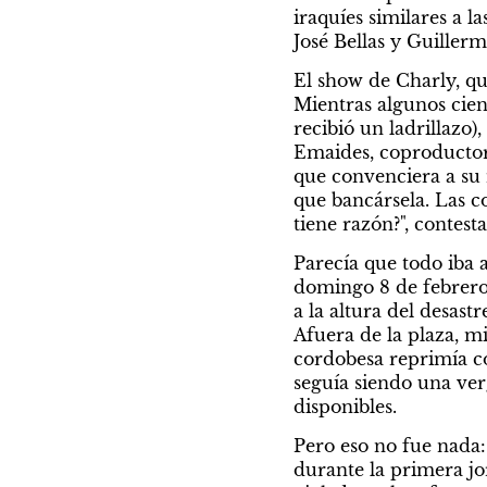
iraquíes similares a l
José Bellas y Guillerm
El show de Charly, q
Mientras algunos cien
recibió un ladrillazo)
Emaides, coproductor d
que convenciera a su 
que bancársela. Las co
tiene razón?", contesta
Parecía que todo iba a
domingo 8 de febrero
a la altura del desast
Afuera de la plaza, m
cordobesa reprimía co
seguía siendo una ver
disponibles.
Pero eso no fue nada:
durante la primera jo