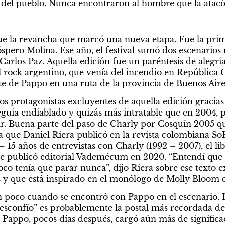
s del pueblo. Nunca encontraron al hombre que la atacó
e la revancha que marcó una nueva etapa. Fue la prime
róspero Molina. Ese año, el festival sumó dos escenarios
 Carlos Paz. Aquella edición fue un paréntesis de alegrí
l rock argentino, que venía del incendio en República 
e de Pappo en una ruta de la provincia de Buenos Aire
os protagonistas excluyentes de aquella edición gracias
eguía endiablado y quizás más intratable que en 2004, 
r. Buena parte del paso de Charly por Cosquín 2005 qu
a que Daniel Riera publicó en la revista colombiana So
 15 años de entrevistas con Charly (1992 – 2007), el lib
 publicó editorial Vademécum en 2020. “Entendí que s
co tenía que parar nunca”, dijo Riera sobre ese texto e
 y que está inspirado en el monólogo de Molly Bloom en
 poco cuando se encontró con Pappo en el escenario. L
sconfío” es probablemente la postal más recordada de to
e Pappo, pocos días después, cargó aún más de signifi