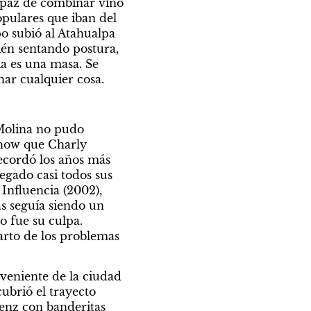
paz de combinar vino 
opulares que iban del 
o subió al Atahualpa 
ién sentando postura, 
a es una masa. Se 
har cualquier cosa.
Molina no pudo 
how que Charly 
ecordó los años más 
gado casi todos sus 
nfluencia (2002), 
 seguía siendo un 
 fue su culpa. 
rto de los problemas 
veniente de la ciudad 
ubrió el trayecto 
nz con banderitas 