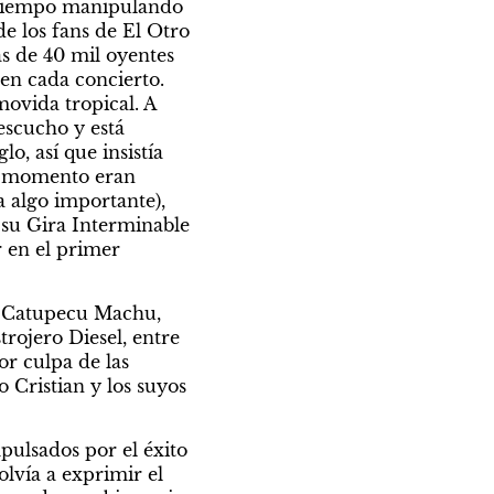
 tiempo manipulando 
e los fans de El Otro 
 de 40 mil oyentes 
en cada concierto. 
vida tropical. A 
escucho y está 
o, así que insistía 
e momento eran 
 algo importante), 
su Gira Interminable 
 en el primer 
, Catupecu Machu, 
rojero Diesel, entre 
 culpa de las 
Cristian y los suyos 
ulsados por el éxito 
lvía a exprimir el 