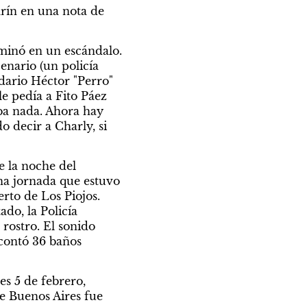
arín en una nota de 
inó en un escándalo. 
nario (un policía 
dario Héctor "Perro" 
e pedía a Fito Páez 
ba nada. Ahora hay 
 decir a Charly, si 
 la noche del 
a jornada que estuvo 
rto de Los Piojos. 
o, la Policía 
ostro. El sonido 
contó 36 baños 
s 5 de febrero, 
e Buenos Aires fue 