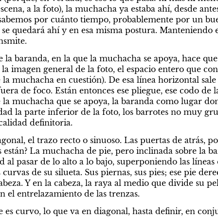
escena, a la foto), la muchacha ya estaba ahí, desde ant
o sabemos por cuánto tiempo, probablemente por un bue
 se quedará ahí y en esa misma postura. Manteniendo e
nsmite.
e la baranda, en la que la muchacha se apoya, hace que
 la imagen general de la foto, el espacio entero que con
a muchacha en cuestión). De esa línea horizontal sale o
fuera de foco. Están entonces ese pliegue, ese codo de 
e la muchacha que se apoya, la baranda como lugar don
d la parte inferior de la foto, los barrotes no muy gru
alidad definitoria.
agonal, el trazo recto o sinuoso. Las puertas de atrás, po
 están? La muchacha de pie, pero inclinada sobre la ba
al pasar de lo alto a lo bajo, superponiendo las líneas 
s curvas de su silueta. Sus piernas, sus pies; ese pie der
beza. Y en la cabeza, la raya al medio que divide su pelo,
n el entrelazamiento de las trenzas.
e es curvo, lo que va en diagonal, hasta definir, en conj