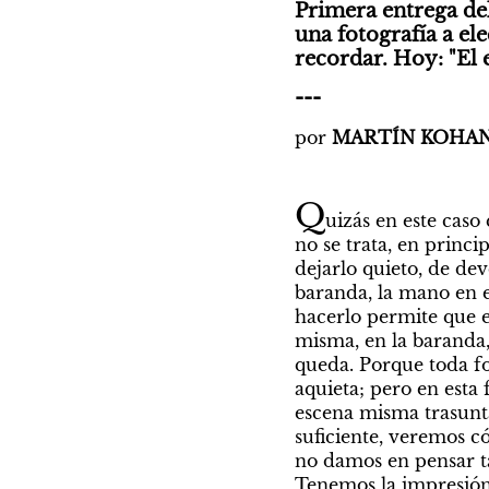
Primera entrega del
una fotografía a ele
recordar. Hoy: "El 
---
por 
MARTÍN KOHA
Q
uizás en este cas
no se trata, en princ
dejarlo quieto, de dev
baranda, la mano en el
hacerlo permite que e
misma, en la baranda,
queda. Porque toda fot
aquieta; pero en esta 
escena misma trasunta
suficiente, veremos c
no damos en pensar ta
Tenemos la impresión 