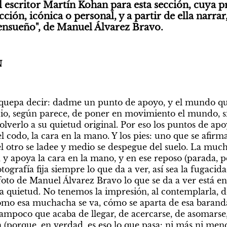
 escritor Martín Kohan para esta sección, cuya p
cción, icónica o personal, y a partir de ella narrar,
ensueño", de Manuel Álvarez Bravo. 
N
o quepa decir: dadme un punto de apoyo, y el mundo qu
ipio, según parece, de poner en movimiento el mundo, sin
olverlo a su quietud original. Por eso los puntos de apoy
 codo, la cara en la mano. Y los pies: uno que se afirma, 
l otro se ladee y medio se despegue del suelo. La mucha
 y apoya la cara en la mano, y en ese reposo (parada, pe
ografía fija siempre lo que da a ver, así sea la fugacidad
foto de Manuel Álvarez Bravo lo que se da a ver está en 
 quietud. No tenemos la impresión, al contemplarla, de
ómo esa muchacha se va, cómo se aparta de esa baranda 
mpoco que acaba de llegar, de acercarse, de asomarse, 
(porque, en verdad, es eso lo que pasa: ni más ni menos