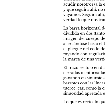
acudir nosotros (a la 
y que seguirá ahí, n
vayamos. Seguirá ahí,
verdad lo que nos tra
La barra horizontal d
dividida en dos (tanto
imagen del cuerpo de l
acercándose hasta el 
el pliegue del codo d
rayando con regularida
la marca de una vertic
El trazo recto o en di
cerradas o entornadas
ganando en sinuosidad 
barrotes con las línea
tuerce, casi como la ca
sinuosidad apretada e
Lo que es recto, lo qu