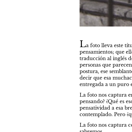
L
a foto lleva este tí
pensamientos; que ello
traducción al inglés d
personas que parecen a
postura, ese semblante
decir que esa muchac
entregada a un puro 
La foto nos captura en
pensando? ¿Qué es eso
pensatividad a esa br
contemplado. Pero ¿q
La foto nos captura c
sabremos.