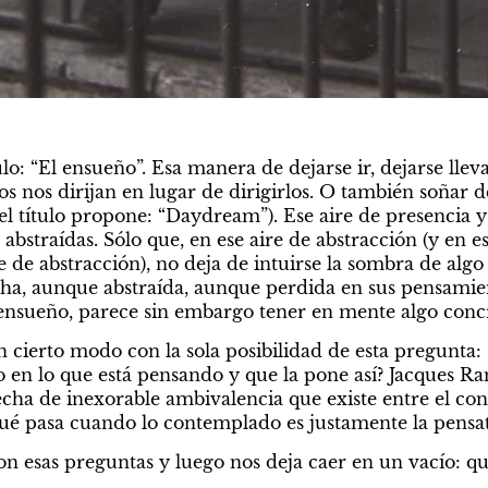
tulo: “El ensueño”. Esa manera de dejarse ir, dejarse lleva
s nos dirijan en lugar de dirigirlos. O también soñar de
el título propone: “Daydream”). Ese aire de presencia y 
bstraídas. Sólo que, en ese aire de abstracción (y en es
 de abstracción), no deja de intuirse la sombra de algo
ha, aunque abstraída, aunque perdida en sus pensamien
ensueño, parece sin embargo tener en mente algo conc
 cierto modo con la sola posibilidad de esta pregunta: ¿
 en lo que está pensando y que la pone así? Jacques R
echa de inexorable ambivalencia que existe entre el con
ué pasa cuando lo contemplado es justamente la pensat
on esas preguntas y luego nos deja caer en un vacío: qu