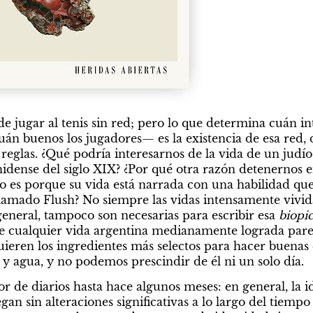
e jugar al tenis sin red; pero lo que determina cuán int
uán buenos los jugadores— es la existencia de esa red, 
 reglas. ¿Qué podría interesarnos de la vida de un judío 
idense del siglo XIX? ¿Por qué otra razón detenernos 
o es porque su vida está narrada con una habilidad que 
llamado Flush? No siempre las vidas intensamente vivi
general, tampoco son necesarias para escribir esa 
biopic
ue cualquier vida argentina medianamente lograda par
eren los ingredientes más selectos para hacer buenas c
l y agua, y no podemos prescindir de él ni un solo día.
r de diarios hasta hace algunos meses: en general, la i
egan sin alteraciones significativas a lo largo del tiempo