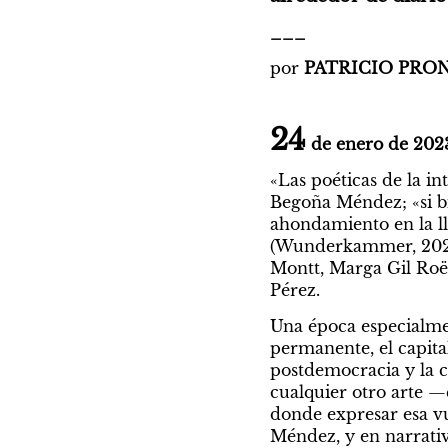
___
por 
PATRICIO PRO
24
 de enero de 202
«Las poéticas de la in
Begoña Méndez; «si bi
ahondamiento en la lla
(Wunderkammer, 2020),
Montt, Marga Gil Roës
Pérez.
Una época especialmen
permanente, el capital
postdemocracia y la c
cualquier otro arte —
donde expresar esa vu
Méndez, y en narrativ