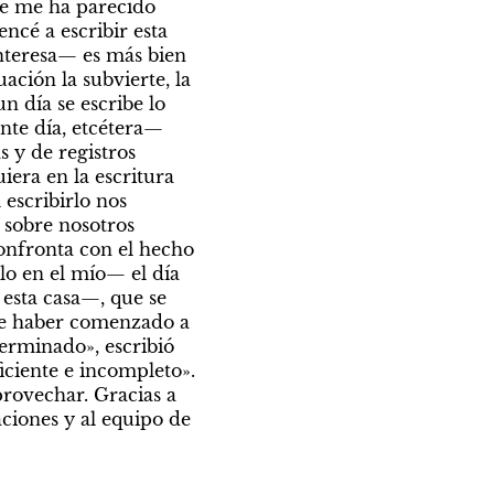
 me ha parecido 
cé a escribir esta 
teresa— es más bien 
ción la subvierte, la 
día se escribe lo 
ente día, etcétera— 
 y de registros 
iera en la escritura 
escribirlo nos 
 sobre nosotros 
onfronta con el hecho 
o en el mío— el día 
esta casa—, que se 
de haber comenzado a 
terminado», escribió 
iente e incompleto». 
rovechar. Gracias a 
iones y al equipo de 