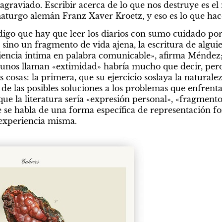
agraviado. Escribir acerca de lo que nos destruye es el
maturgo alemán Franz Xaver Kroetz, y eso es lo que hace
digo que hay que leer los diarios con sumo cuidado porq
 sino un fragmento de vida ajena, la escritura de algui
encia íntima en palabra comunicable», afirma Méndez; 
gunos llaman «extimidad» habría mucho que decir, pero
osas: la primera, que su ejercicio soslaya la naturaleza
 de las posibles soluciones a los problemas que enfrent
 que la literatura sería «expresión personal», «fragmento 
 se habla de una forma específica de representación for
 experiencia misma.