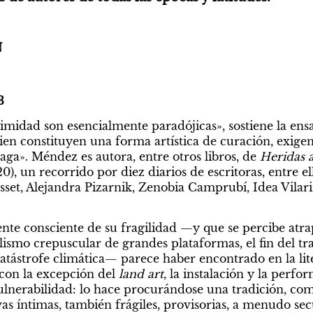
N
3
timidad son esencialmente paradójicas», sostiene la ensa
en constituyen una forma artística de curación, exige
ga». Méndez es autora, entre otros libros, de 
Heridas a
 un recorrido por diez diarios de escritoras, entre el
set, Alejandra Pizarnik, Zenobia Camprubí, Idea Vilar
te consciente de su fragilidad —y que se percibe atrapa
ismo crepuscular de grandes plataformas, el fin del trab
atástrofe climática— parece haber encontrado en la lit
con la excepción del 
land art
, la instalación y la perfor
lnerabilidad: lo hace procurándose una tradición, como
as íntimas, también frágiles, provisorias, a menudo secu