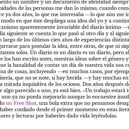
mento un nombre y un documento de identidad siempre
imidades de las personas me dan lo mismo; cuando comen
e ya dos años, lo que me interesaba —lo que aún me in
l modo en que éste despliega una idea del yo y a continua
nismo aparentemente invariable del diario íntimo —un 
ía siguiente se cuenta lo que pasó al otro día y al sigui
 largo de los últimos cien años de experiencias distintas
arrarse para postular la idea, entre otras, de que ni siqu
tamos solos. Un diario es un diario es un diario, pero al 
 los han escrito antes, nuestras ideas sobre el género y
e la banalidad de contar un día de nuestra vida nos c
ena de cosas, incluyendo —en muchos casos, por ejempl
iseria, que no se note, si hay herida —y hay muchas en 
la mirada inquisitiva de los ociosos. Dos años después 
bir algo parecido a uno, ya está bien. «Un trabajo estará 
uno ya no pueda mejorarlo aunque lo encuentre insufic
do 
un Free Shot
, una bola extra que no pensamos desap
haber confiado desde el primer momento en estas iterac
tores y lectoras por haberles dado vida leyéndolas.