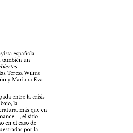
yista española 
n también un 
biertas
las Teresa Wilms 
iño y Mariana Eva 
da entre la crisis 
ajo, la 
eratura, más que en 
mance—, el sitio 
 en el caso de 
estradas por la 