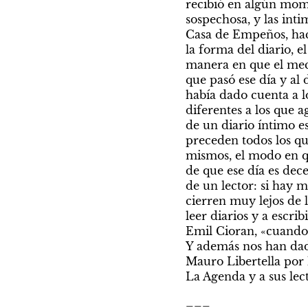
recibió en algún mo
sospechosa, y las int
Casa de Empeños, hac
la forma del diario, e
manera en que el meca
que pasó ese día y al d
había dado cuenta a lo
diferentes a los que ag
de un diario íntimo es
preceden todos los que
mismos, el modo en qu
de que ese día es dec
de un lector: si hay m
cierren muy lejos de 
leer diarios y a escri
Emil Cioran, «cuando 
Y además nos han da
Mauro Libertella por 
La Agenda y a sus lec
___