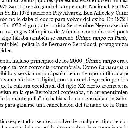
 a un sargento japonés que estaba escondido en una isl
972 San Lorenzo ganó el campeonato Nacional. En 1972 
n St
. En 1972 nacieron Pity Álvarez, Ben Affleck y Came
ón no le daba el cuero para volver del exilio. En 1972 H
. En 1972 el grupo terrorista Septiembre Negro asesinó a 
n los Juegos Olímpicos de Múnich. Como decía el poeta
i algo faltaba también se estrenó 
Último tango en París
,
misible?- película de Bernardo Bertolucci, protagoniza
ider.
enta, incluso principios de los 2000, 
Último tango
 era 
unque tal vez convenía rememórala. Como 
La naranja 
ohibido y servía como cápsula de un tiempo mitificada po
 avance de la era digital, con su cruel desprecio por l
o de la cultura occidental del siglo XX cierto aroma a na
ista en la que Bertolucci confesaba, sin arrepentimient
e la mantequilla” no había sido consensuada con Schne
os para ganarse una cancelación del tamaño de la Gran
ico espectador se crea a salvo de cualquier tipo de corr
 a partir del contenido de una obra, la secuencia en la 