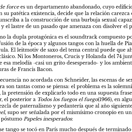
de force
 es un departamento abandonado, cuyo edificio
 su patética existencia, decide que la relación carezca 
unscriba a la construcción de una burbuja sexual capaz 
 y el lastre de un pasado que amenaza con disolver el p
mo la dupla protagónica es el soundtrack compuesto por
fusión de la época y algunos tangos con la huella de Pia
ícula. El leitmotiv de saxo del tema central puede que 
lásico. Ni los Montoneros, Crucis y Holanda del 74 junt
 esa melodía -casi un grito desesperado- y los ambient
turas de Francis Bacon.
ecuencia no acordada con Schneider, las escenas de sex
ra son tantas como se piensa: el problema es la solemni
 la pretensión de explicarlo todo en una supuesta frase 
, el posterior a 
Todos los fuegos el fuego
(1966), en alg
ezcla de paternalismo y pedantería que al año siguiente 
el
l póstumo 
Papeles inesperados
:
se tango se tocó en París mucho después de terminado el