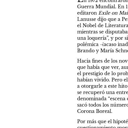
n 1972 encontraron
Guerra Mundial. En 1
editaron 
Exile on Mai
Lanusse dijo que a Per
el Nobel de Literatura
mientras se disputaba
una loquería”, y por s
polémica -¿acaso inad
Brando y María Schne
Hacia fines de los nov
que había que ver, a
el prestigio de lo pr
habían vivido. Pero el
a otorgarle a este hit
se recuperó una entrev
denominada “escena d
sacó todos los númer
Corona Boreal.
Por más que el hipotét
cuestionamiento moral