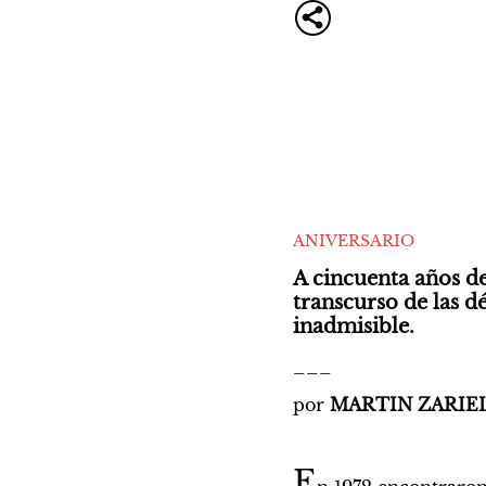
ANIVERSARIO
A cincuenta años de
transcurso de las d
inadmisible.
___
por 
MARTIN ZARIE
E