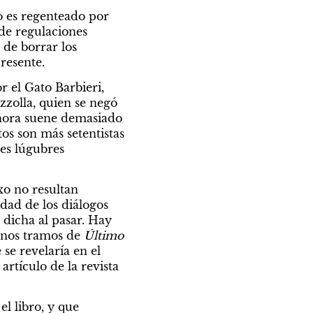
 es regenteado por 
de regulaciones 
de borrar los 
resente.
 el Gato Barbieri, 
zzolla, quien se negó 
ahora suene demasiado 
os son más setentistas 
es lúgubres 
o no resultan 
dad de los diálogos 
dicha al pasar. Hay 
unos tramos de 
Último 
se revelaría en el 
, supo ser señalada por el mismísimo cronopio en un artículo de la revista 
 libro, y que 