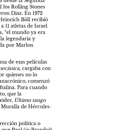
a desde la Segunda 
los Rolling Stones 
ron Diaz. En 1972 
einrich Böll recibió 
11 atletas de Israel 
, “el mundo ya era 
 la legendaria y 
da por Marlon 
una de esas películas 
mecánica
, cargaba con 
r quienes no lo 
o anacrónico, comenzó 
ftalina. Para cuando 
o, que la 
ider, 
Último tango
 Muralla de Hércules-
ección política o 
que Paul (¿o Brando?) 