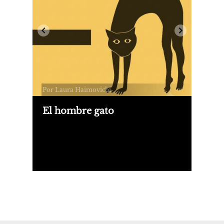
Por Laura Haimovichi
El hombre gato
Un hombre comete un asesinato. Las
víctimas son su madre y su tía. Apenas
lo detienen, el homicida empieza a
maullar. ¿Se convierte en gato? Natalia
Monasterolo tomó este caso extraño
para su novela "Caracat".