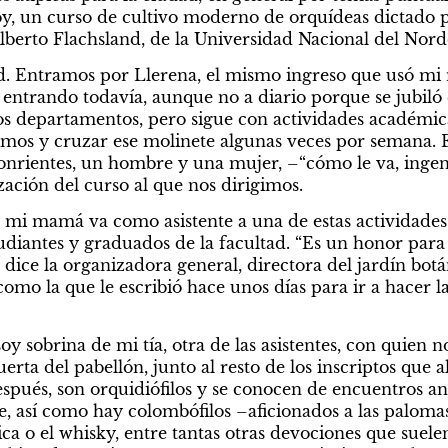
oy, un curso de cultivo moderno de orquídeas dictado po
erto Flachsland, de la Universidad Nacional del Norde
ad. Entramos por Llerena, el mismo ingreso que usó mi
e entrando todavía, aunque no a diario porque se jubiló
os departamentos, pero sigue con actividades académicas
cimos y cruzar ese molinete algunas veces por semana. En
onrientes, un hombre y una mujer, –“cómo le va, ingeni
zación del curso al que nos dirigimos.
 mi mamá va como asistente a una de estas actividades
tudiantes y graduados de la facultad. “Es un honor para 
dice la organizadora general, directora del jardín botán
mo la que le escribió hace unos días para ir a hacer la 
y sobrina de mi tía, otra de las asistentes, con quien 
erta del pabellón, junto al resto de los inscriptos que a
pués, son orquidiófilos y se conocen de encuentros ante
e, así como hay colombófilos –aficionados a las palomas
ca o el whisky, entre tantas otras devociones que suele