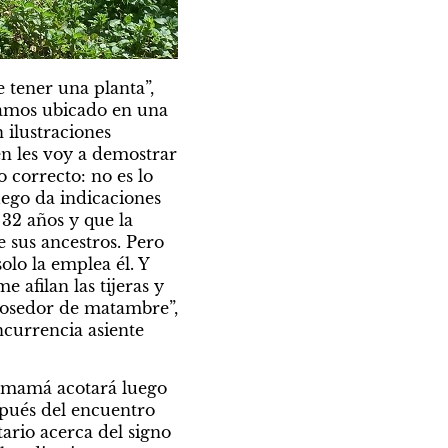
tener una planta”, 
amos ubicado en una 
ilustraciones 
én les voy a demostrar 
 correcto: no es lo 
ego da indicaciones 
2 años y que la 
 sus ancestros. Pero 
lo la emplea él. Y 
afilan las tijeras y 
cosedor de matambre”, 
currencia asiente 
i mamá acotará luego 
pués del encuentro 
ario acerca del signo 