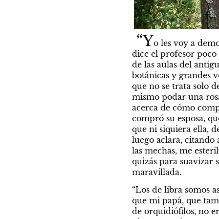
“Y
o les voy a demo
dice el profesor poco
de las aulas del antig
botánicas y grandes ve
que no se trata solo d
mismo podar una rosa 
acerca de cómo compra
compró su esposa, que 
que ni siquiera ella, 
luego aclara, citando 
las mechas, me esteri
quizás para suavizar 
maravillada.
“Los de libra somos a
que mi papá, que tamb
de orquidiófilos, no e