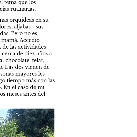
 tema que los 
ias rutinarias.
unas orquídeas en su 
res, aljabas –sus 
as. Pero no es 
mi mamá. Accedió 
de las actividades 
cerca de diez años a 
 chocolate, telar, 
o. Las dos vienen de 
sonas mayores les 
go tiempo más con las 
 En el caso de mi 
s meses antes del 