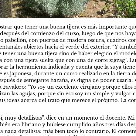
strar que tener una buena tijera es más importante que 
 después del comienzo del curso, luego de que nos hay
uo pabellón, con puertas de madera oscura, cuadros con 
ntanales abiertos hacia el verde del exterior. “Y tambi
e tener una buena tijera sino de haber elegido el modelo
con una tijera suelta que con una de corte zigzag”. Lu
r la herramienta indicada y cuenta que la suya tiene 3
es japonesa, durante un curso realizado en la tierra de
después de semejante hazaña, es digna de poder usarla: so
a Favaloro: “Yo soy un excelente cirujano porque ellos me 
lizan las agujas, porque sin eso soy un simple y vulgar 
sus ideas acerca del trato que merece el prójimo. La con
sí, muy detallistas”, dice en un momento el docente. M
ién era libriano y hubiese cumplido años tres días des
ra nada detallista: más bien todo lo contrario. El coment