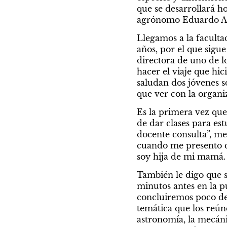
que se desarrollará h
agrónomo Eduardo Alb
Llegamos a la facult
años, por el que sigu
directora de uno de l
hacer el viaje que hi
saludan dos jóvenes s
que ver con la organi
Es la primera vez que
de dar clases para es
docente consulta”, me 
cuando me presento co
soy hija de mi mamá.
También le digo que so
minutos antes en la pu
concluiremos poco des
temática que los reún
astronomía, la mecáni