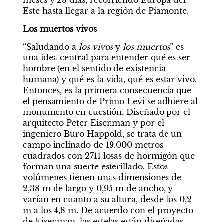
meses y 23 días, recorriendo Europa del 
Este hasta llegar a la región de Piamonte.
Los muertos vivos
“Saludando a 
los vivos
 y 
los muertos
” es 
una idea central para entender qué es ser 
hombre (en el sentido de existencia 
humana) y qué es la vida, qué es estar vivo. 
Entonces, es la primera consecuencia que 
el pensamiento de Primo Levi se adhiere al 
monumento en cuestión. Diseñado por el 
arquitecto Peter Eisenman y por el 
ingeniero Buro Happold, se trata de un 
campo inclinado de 19.000 metros 
cuadrados con 2711 losas de hormigón que 
forman una suerte esterillado. Estos 
volúmenes tienen unas dimensiones de 
2,38 m de largo y 0,95 m de ancho, y 
varían en cuanto a su altura, desde los 0,2 
m a los 4,8 m. De acuerdo con el proyecto 
de Eisenman, las estelas están diseñadas 