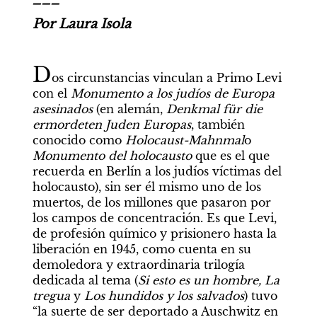
Por Laura Isola
D
os circunstancias vinculan a Primo Levi 
con el 
Monumento a los judíos de Europa 
asesinados 
(en alemán, 
Denkmal für die 
ermordeten Juden Europas
, también 
conocido como 
Holocaust-Mahnmal
o 
Monumento del holocausto
 que es el que 
recuerda en Berlín a los judíos víctimas del 
holocausto), sin ser él mismo uno de los 
muertos, de los millones que pasaron por 
los campos de concentración. Es que Levi, 
de profesión químico y prisionero hasta la 
liberación en 1945, como cuenta en su 
demoledora y extraordinaria trilogía 
dedicada al tema (
Si esto es un hombre,
La 
tregua
 y 
Los hundidos y los salvados
) tuvo 
“la suerte de ser deportado a Auschwitz en 