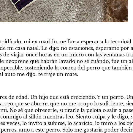
idículo, mi ex marido me fue a esperar a la terminal 
e mi casa natal. Le dije: no estaciones, esperame por a
de viajar once horas en un micro con las ventanas tra
 neoprene que habrán lavado no sé cuándo, fue un ali
mpecable, sosteniendo la correa del perro que también n
 auto me dijo: te traje un mate.
es de edad. Un hijo que está creciendo. Y un perro. Un
 creo que se aburre, que no me ocupo lo suficiente, sie
í. No sé qué ofrecerle, si tirarle la pelota o salir a pas
onmigo al sillón mientras leo. Siento culpa y le digo, 
 veces, lo invito a subirse, lo acaricio, lo miro a los ojo
 perros, amo a este perro. Solo me gustaría poder decirl