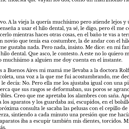
vo. A la vieja la quería muchísimo pero atiende lejos y
seña a usar el hilo dental, ya sé, le digo, pero él me c
erlo mientras haces otras cosas, en el baño te vas a te
 novio que tenía esa costumbre, la de andar con el hilo
e gustaba nada. Pero nada, insisto. Me dice: en mi fam
hilo dental. Que asco, le contesto. A este no lo quiero m
 muchísimo a alguien me doy cuenta en el instante.
 Buenos Aires mi mamá me llevaba a la doctora Rolfi.
leta, una voz a la que me fui acostumbrando, me decía:
le decía: No. Pero ella me los ajustaba igual con una p
cerca que sus rasgos se deformaban, sus poros se agrand
ribles. Creo que me apretaba los alambres con saña. Ape
los aparatos y los guardaba así, escupidos, en el bolsillo
próxima consulta le sacaba las pelusas con el cepillo de 
uerza, sintiendo a cada minuto una presión que me hací
 aparatos iba a escupir también mis dientes, torcidos. 
ás.