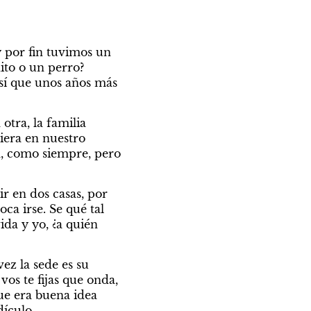
or fin tuvimos un 
to o un perro? 
sí que unos años más 
otra, la familia 
era en nuestro 
a, como siempre, pero 
r en dos casas, por 
a irse. Se qué tal 
da y yo, ¿a quién 
ez la sede es su 
os te fijas que onda, 
ue era buena idea 
ículo.