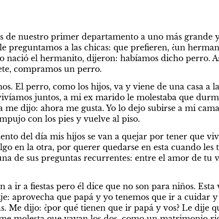
de nuestro primer departamento a uno más grande y p
le preguntamos a las chicas: que prefieren, ¿un hermani
 nació el hermanito, dijeron: habíamos dicho perro. A
iete, compramos un perro.
s. El perro, como los hijos, va y viene de una casa a la 
víamos juntos, a mi ex marido le molestaba que durmi
ía me dijo: ahora me gusta. Yo lo dejo subirse a mi cam
mpujo con los pies y vuelve al piso.
to del día mis hijos se van a quejar por tener que vivi
go en la otra, por querer quedarse en esta cuando les toc
na de sus preguntas recurrentes: entre el amor de tu vi
 ir a fiestas pero él dice que no son para niños. Esta v
ije: aprovecha que papá y yo tenemos que ir a cuidar y v
s. Me dijo: ¿por qué tienen que ir papá y vos? Le dije q
 me molesta que vayan los dos, como un matrimonio rid