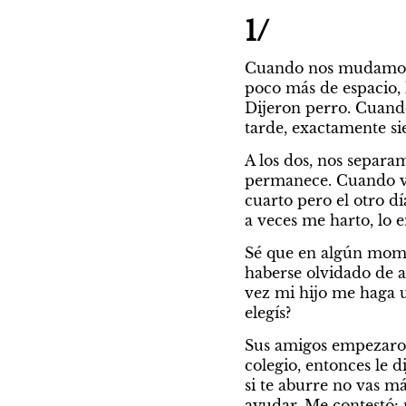
1/
Cuando nos mudamos 
poco más de espacio, 
Dijeron perro. Cuando
tarde, exactamente s
A los dos, nos separamo
permanece. Cuando vi
cuarto pero el otro d
a veces me harto, lo e
Sé que en algún momen
haberse olvidado de al
vez mi hijo me haga u
elegís?
Sus amigos empezaron a
colegio, entonces le d
si te aburre no vas má
ayudar. Me contestó: