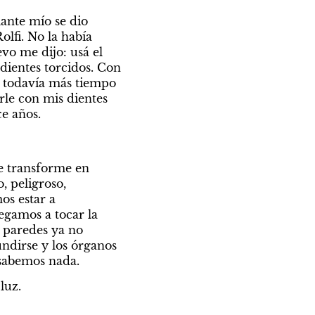
ante mío se dio 
lfi. No la había 
vo me dijo: usá el 
dientes torcidos. Con 
r todavía más tiempo 
rle con mis dientes 
ce años.
e transforme en 
 peligroso, 
s estar a 
egamos a tocar la 
 paredes ya no 
ndirse y los órganos 
 sabemos nada.
luz.