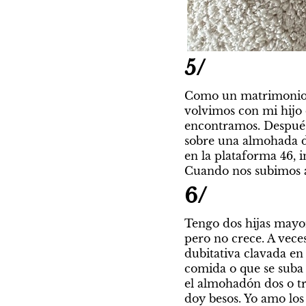
5/
Como un matrimonio r
volvimos con mi hijo d
encontramos. Después 
sobre una almohada de
en la plataforma 46, i
Cuando nos subimos al
6/
Tengo dos hijas mayor
pero no crece. A veces
dubitativa clavada en m
comida o que se suba c
el almohadón dos o tres
doy besos. Yo amo los