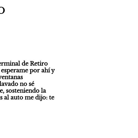
o
rminal de Retiro 
 esperame por ahí y 
entanas 
avado no sé 
, sosteniendo la 
al auto me dijo: te 