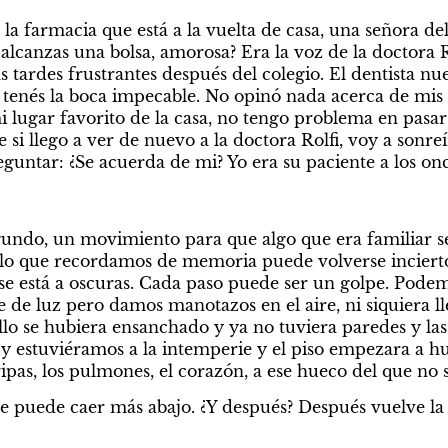
a farmacia que está a la vuelta de casa, una señora del
alcanzas una bolsa, amorosa? Era la voz de la doctora Ro
s tardes frustrantes después del colegio. El dentista nue
e tenés la boca impecable. No opinó nada acerca de mis 
mi lugar favorito de la casa, no tengo problema en pasa
 si llego a ver de nuevo a la doctora Rolfi, voy a sonreí
eguntar: ¿Se acuerda de mi? Yo era su paciente a los on
gundo, un movimiento para que algo que era familiar s
lo que recordamos de memoria puede volverse incierto,
e está a oscuras. Cada paso puede ser un golpe. Podemo
e de luz pero damos manotazos en el aire, ni siquiera ll
llo se hubiera ensanchado y ya no tuviera paredes y las
y estuviéramos a la intemperie y el piso empezara a hu
ripas, los pulmones, el corazón, a ese hueco del que no
e puede caer más abajo. ¿Y después? Después vuelve la 