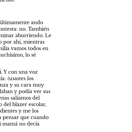
 últimamente ando 
ontesta: no. También 
rminar aburriendo. Le 
 por ahí, mientras 
ilia vamos todos en 
uchísimo, lo sé 
 Y con una voz 
 ¿usastes los 
inza y su cara muy 
aban y podía ver sus 
nas salíamos del 
 del blazer escolar, 
dientes y me los 
a pensar que cuando 
Mi mamá no decía 