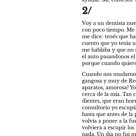
2/
Voy a un dentista nue
con poco tiempo. Me en
me dice: tenés que hac
cuento que yo tenía un
me hablaba y que no m
el auto pasandonos el 
porque cuando quiero
Cuando nos mudamos a
gangosa y muy de Reco
aparatos, amorosa? Yo 
cerca de la mía. Tan 
dientes, que eran hor
consultorio yo escupía 
hasta que antes de la 
volvía a poner a la f
volviera a escupir los
nada. Un día no fui m