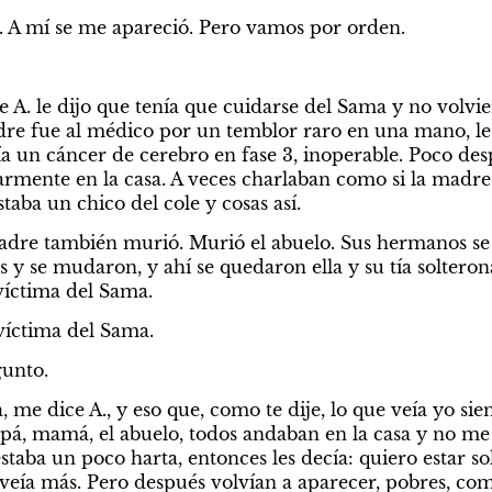
. A mí se me apareció. Pero vamos por orden.
 A. le dijo que tenía que cuidarse del Sama y no volvier
dre fue al médico por un temblor raro en una mano, le
a un cáncer de cerebro en fase 3, inoperable. Poco desp
mente en la casa. A veces charlaban como si la madre es
aba un chico del cole y cosas así.
padre también murió. Murió el abuelo. Sus hermanos se f
s y se mudaron, y ahí se quedaron ella y su tía solteron
víctima del Sama.
 víctima del Sama.
gunto.
, me dice A., y eso que, como te dije, lo que veía yo siem
pá, mamá, el abuelo, todos andaban en la casa y no me 
estaba un poco harta, entonces les decía: quiero estar sol
veía más. Pero después volvían a aparecer, pobres, com