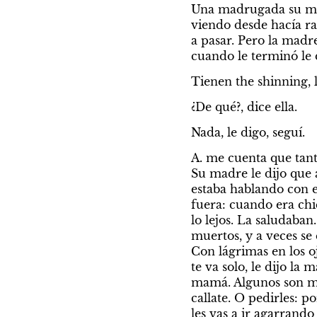
Una madrugada su madre
viendo desde hacía rat
a pasar. Pero la madr
cuando le terminó le 
Tienen the shinning, l
¿De qué?, dice ella.
Nada, le digo, seguí.
A. me cuenta que tant
Su madre le dijo que a
estaba hablando con el
fuera: cuando era chic
lo lejos. La saludaban
muertos, y a veces se
Con lágrimas en los oj
te va solo, le dijo la
mamá. Algunos son malo
callate. O pedirles: p
les vas a ir agarrand