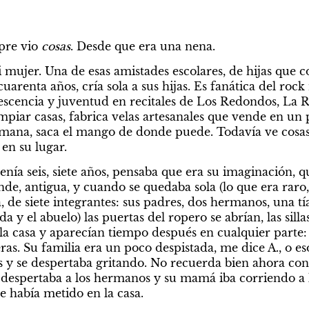
pre vio 
cosas
. Desde que era una nena.
 mujer. Una de esas amistades escolares, de hijas que 
uarenta años, cría sola a sus hijas. Es fanática del rock 
escencia y juventud en recitales de Los Redondos, La Re
impiar casas, fabrica velas artesanales que vende en un 
semana, saca el mango de donde puede. Todavía ve cosas,
 en su lugar.
enía seis, siete años, pensaba que era su imaginación, q
de, antigua, y cuando se quedaba sola (lo que era raro,
de siete integrantes: sus padres, dos hermanos, una tía
 el abuelo) las puertas del ropero se abrían, las sillas
 la casa y aparecían tiempo después en cualquier parte:
teras. Su familia era un poco despistada, me dice A., o es
as y se despertaba gritando. No recuerda bien ahora con 
 despertaba a los hermanos y su mamá iba corriendo a l
e había metido en la casa.