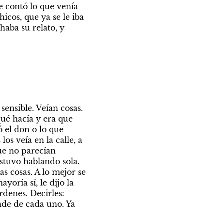
e contó lo que venía 
cos, que ya se le iba 
aba su relato, y 
nsible. Veían cosas. 
ué hacía y era que 
 el don o lo que 
s veía en la calle, a 
ue no parecían 
stuvo hablando sola. 
s cosas. A lo mejor se 
oría sí, le dijo la 
denes. Decirles: 
nde de cada uno. Ya 