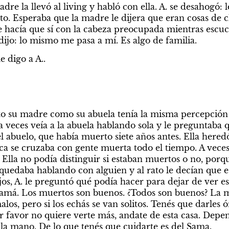
 la llevó al living y habló con ella. A. se desahogó: l
o. Esperaba que la madre le dijera que eran cosas de chi
e hacía que sí con la cabeza preocupada mientras escuch
dijo: lo mismo me pasa a mí. Es algo de familia.
e digo a A..
o su madre como su abuela tenía la misma percepción se
 veces veía a la abuela hablando sola y le preguntaba q
 abuelo, que había muerto siete años antes. Ella heredó
a se cruzaba con gente muerta todo el tiempo. A veces lo
. Ella no podía distinguir si estaban muertos o no, porq
 quedaba hablando con alguien y al rato le decían que e
os, A. le preguntó qué podía hacer para dejar de ver esa
 mamá. Los muertos son buenos. ¿Todos son buenos? La may
s, pero si los echás se van solitos. Tenés que darles ór
or favor no quiere verte más, andate de esta casa. Depe
o la mano. De lo que tenés que cuidarte es del Sama.