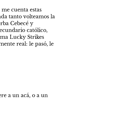
 me cuenta estas 
ada tanto volteamos la 
rba Cebecé y 
ecundario católico, 
ma Lucky Strikes 
ente real: le pasó, le 
ere a un acá, o a un 