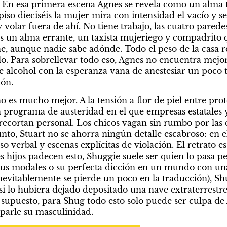
 En esa primera escena Agnes se revela como un alma t
piso dieciséis la mujer mira con intensidad el vacío y s
y volar fuera de ahí. No tiene trabajo, las cuatro parede
es un alma errante, un taxista mujeriego y compadrito 
, aunque nadie sabe adónde. Todo el peso de la casa rec
o. Para sobrellevar todo eso, Agnes no encuentra mejor
e alcohol con la esperanza vana de anestesiar un poco ta
ión.
es mucho mejor. A la tensión a flor de piel entre protes
 programa de austeridad en el que empresas estatales y 
 recortan personal. Los chicos vagan sin rumbo por las 
nto, Stuart no se ahorra ningún detalle escabroso: en el
uso verbal y escenas explícitas de violación. El retrato e
 hijos padecen esto, Shuggie suele ser quien lo pasa pe
us modales o su perfecta dicción en un mundo con un
inevitablemente se pierde un poco en la traducción), Sh
si lo hubiera dejado depositado una nave extraterrestre
 supuesto, para Shug todo esto solo puede ser culpa de 
rparle su masculinidad.