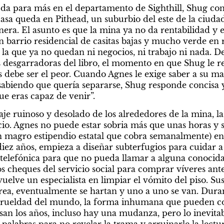
da para más en el departamento de Sighthill, Shug con
sa queda en Pithead, un suburbio del este de la ciuda
era. El asunto es que la mina ya no da rentabilidad y e
barrio residencial de casitas bajas y mucho verde en r
en la que ya no quedan ni negocios, ni trabajo ni nada. D
s desgarradoras del libro, el momento en que Shug le re
os debe ser el peor. Cuando Agnes le exige saber a su ma
á sabiendo que quería separarse, Shug responde concisa
e eras capaz de venir”.
e ruinoso y desolado de los alrededores de la mina, la 
io. Agnes no puede estar sobria más que unas horas y se
n magro estipendio estatal que cobra semanalmente) en 
iez años, empieza a diseñar subterfugios para cuidar a
 telefónica para que no pueda llamar a alguna conocida p
s cheques del servicio social para comprar víveres ante
uelve un especialista en limpiar el vómito del piso. Su
rea, eventualmente se hartan y uno a uno se van. Duran
crueldad del mundo, la forma inhumana que pueden cobr
pasan los años, incluso hay una mudanza, pero lo inevitab