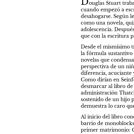
D
ouglas Stuart trab
cuando empezó a escri
desahogarse. Según le 
como una novela, quiz
adolescencia. Después
que con la escritura 
Desde el mismísimo tí
la fórmula sustantivo 
novelas que condensan
perspectiva de un niño
diferencia, acuciante 
Como dirían en Seinfe
desmarcar al libro de
administración Thatch
sostenido de un hijo 
demuestra lo caro que 
Al inicio del libro co
barrio de monoblocks
primer matrimonio: Ca