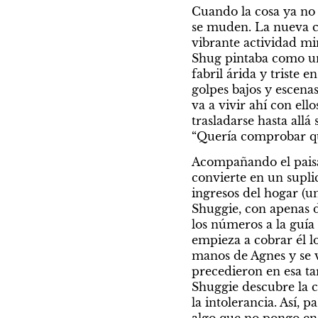
Cuando la cosa ya no 
se muden. La nueva ca
vibrante actividad min
Shug pintaba como un 
fabril árida y triste 
golpes bajos y escena
va a vivir ahí con ell
trasladarse hasta all
“Quería comprobar qu
Acompañando el paisaj
convierte en un suplic
ingresos del hogar (u
Shuggie, con apenas d
los números a la guía
empieza a cobrar él lo
manos de Agnes y se v
precedieron en esa ta
Shuggie descubre la 
la intolerancia. Así, 