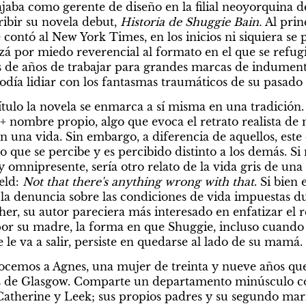
ajaba como gerente de diseño en la filial neoyorquina 
bir su novela debut, 
Historia de Shuggie Bain. 
Al prin
contó al New York Times, en los inicios ni siquiera se 
á por miedo reverencial al formato en el que se refugi
 de años de trabajar para grandes marcas de indumenta
podía lidiar con los fantasmas traumáticos de su pasado
tulo la novela se enmarca a sí misma en una tradición.
+ nombre propio, algo que evoca el retrato realista de mi
 una vida. Sin embargo, a diferencia de aquellos, este 
 que se percibe y es percibido distinto a los demás. Si 
y omnipresente, sería otro relato de la vida gris de una f
ld: 
Not that there's anything wrong with that
. Si bien 
 la denuncia sobre las condiciones de vida impuestas du
er, su autor pareciera más interesado en enfatizar el r
por su madre, la forma en que Shuggie, incluso cuando l
le va a salir, persiste en quedarse al lado de su mamá.
nocemos a Agnes, una mujer de treinta y nueve años que 
 de Glasgow. Comparte un departamento minúsculo con 
therine y Leek; sus propios padres y su segundo mari