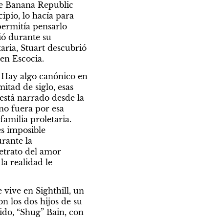
de Banana Republic 
cipio, lo hacía para 
permitía pensarlo 
ó durante su 
ria, Stuart descubrió 
 en Escocia.
 Hay algo canónico en 
tad de siglo, esas 
está narrado desde la 
no fuera por esa 
amilia proletaria. 
es imposible 
rante la 
etrato del amor 
a realidad le 
vive en Sighthill, un 
los dos hijos de su 
do, “Shug” Bain, con 