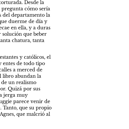
orturada. Desde la 
e pregunta cómo sería 
s del departamento la 
que duerme de día y 
ae en ella, y a duras 
 solución que beber 
nta chatura, tanta 
tantes y católicos, el 
entes de todo tipo 
calles a merced de 
 libro abundan la 
s de un realismo 
or. Quizá por sus 
a jerga muy 
uggie parece venir de 
. Tanto, que su propio 
Agnes, que malcrió al 