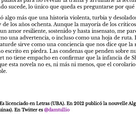
alabras para no revelar la trama y arruinarle la lectura
do sucede, lo único que queda es preguntarse por qué 
ó algo más que una historia violenta, turbia y desolador
de los años ochenta. Aunque la mayoría de los críticos 
e un amor resiliente, sostenido y hasta insensato, me pare
o una advertencia, o incluso como una hoja de ruta. E
turde sirve como una conciencia que nos dice que la r
no escrito en piedra. Las condenas que penden sobre nue
art no tiene empacho en confirmar que la infancia de Sh
que esta novela no es, ni más ni menos, que el corolario
le.
Es licenciado en Letras (UBA). En 2012 publicó la nouvelle Alg
nas). En Twitter es 
@damtullio