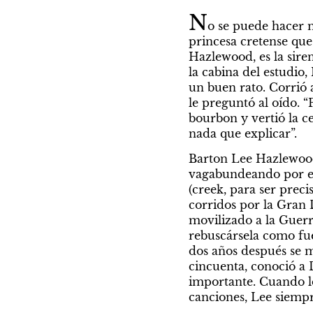
N
o se puede hacer má
princesa cretense que 
Hazlewood, es la sire
la cabina del estudio
un buen rato. Corrió a
le preguntó al oído. “
bourbon y vertió la ce
nada que explicar”.
Barton Lee Hazlewood 
vagabundeando por el 
(creek, para ser preci
corridos por la Gran 
movilizado a la Guerr
rebuscársela como fue
dos años después se m
cincuenta, conoció a 
importante. Cuando le
canciones, Lee siempr