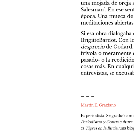
una mojada de oreja a
Salesman". En ese sen
época. Una mueca de af
meditaciones abiertas
Si esa obra dialogaba
BrigitteBardot. Con l
desprecio
 de Godard. 
frívola o meramente 
pasado- o la reedició
cosas más. En cualqui
entrevistas, se excusa
_ _ _
Martín E. Graziano
Es periodista. Se graduó com
Periodismo y Contracultura en
es 
Tigres en la lluvia
, una bio