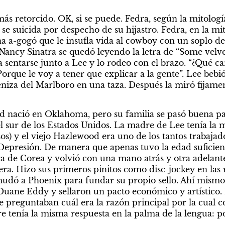
s retorcido. OK, si se puede. Fedra, según la mitología 
se suicida por despecho de su hijastro. Fedra, en la mit
na a-gogó que le insufla vida al cowboy con un soplo d
, Nancy Sinatra se quedó leyendo la letra de “Some velv
 sentarse junto a Lee y lo rodeo con el brazo. “¿Qué car
Porque le voy a tener que explicar a la gente”. Lee bebi
niza del Marlboro en una taza. Después la miró fijament
nació en Oklahoma, pero su familia se pasó buena part
sur de los Estados Unidos. La madre de Lee tenía la mi
sos) y el viejo Hazlewood era uno de los tantos trabajado
Depresión. De manera que apenas tuvo la edad suficient
a de Corea y volvió con una mano atrás y otra adelante
ra. Hizo sus primeros pinitos como disc-jockey en las r
udó a Phoenix para fundar su propio sello. Ahí mismo,
Duane Eddy y sellaron un pacto económico y artístico. E
 preguntaban cuál era la razón principal por la cual c
e tenía la misma respuesta en la palma de la lengua: p