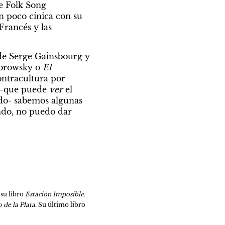
 Folk Song 
 poco cínica con su 
rancés y las 
de Serge Gainsbourg y 
orowsky o 
El 
ntracultura por 
 –que puede 
ver
 el 
ado- sabemos algunas 
ndo, no puedo dar 
u libro 
Estación Imposible. 
 de la Plata
. Su último libro 