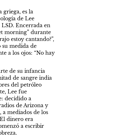
griega, es la 
ología de Lee 
e LSD. Encerrada en 
et morning” durante 
ajo estoy cantando?”, 
ó su medida de 
e a los ojos: “No hay 
e de su infancia 
tad de sangre india 
res del petróleo 
e, Lee fue 
: decidido a 
adios de Arizona y 
 a mediados de los 
l dinero era 
omenzó a escribir 
obreza.