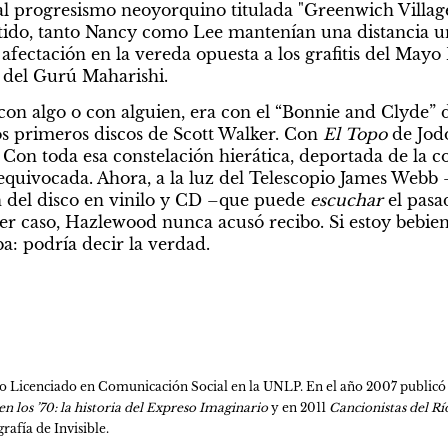
l progresismo neoyorquino titulada "Greenwich Village
tido, tanto Nancy como Lee mantenían una distancia un
ectación en la vereda opuesta a los grafitis del Mayo F
 del Gurú Maharishi.
 con algo o con alguien, era con el “Bonnie and Clyde” 
os primeros discos de Scott Walker. Con 
El Topo
 de Jod
Con toda esa constelación hierática, deportada de la co
equivocada. Ahora, a la luz del Telescopio James Webb
n del disco en vinilo y CD –que puede 
escuchar
 el pas
er caso, Hazlewood nunca acusó recibo. Si estoy bebie
ba: podría decir la verdad.
o Licenciado en Comunicación Social en la UNLP. En el año 2007 publicó s
 los ’70: la historia del Expreso Imaginario
 y en 2011 
Cancionistas del Río
grafía de Invisible.