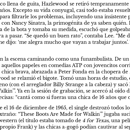
co llena de guita, Hazlewood se retiró tempranamente al
años. Excepto su vida conyugal, casi todo estaba resuelto
ara filtrarle los problemas, incluyendo una insistente 
 con Nancy Sinatra, la primogénita de ya saben quién. 
a de la bota y tomaba su medida, escuchó que golpeaba
ra a pasar. “Se quedó un buen rato”, contaba Lee. “Me d
 dijo: ‘me alegra mucho que vayan a trabajar juntos’. Y
n la escena caminando como una funambulista. De un la
s aquellos papeles en comedias ATP con jovencitos corri
e chica brava, abrazada a Peter Fonda en la chopera de 
ood se relamió el bigote. Tomó unas horas de estudio, c
o (con el arreglador Billy Strange a la cabeza) y sacó l
kin'”. Ya en la sesión de grabación, se acercó al oído d
cisas: “cantá como si fueras una chica de 16 años que 
 el 16 de diciembre de 1965, el single destrozó todos los
 extraño: “These Boots Are Made for Walkin'” jugaba suc
estern (el título estaba tomado de 
4 for Texas
, una pel
propio Frank) y las chicas a-gogó podían cautivar al s