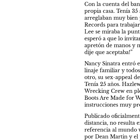
Con la cuenta del ban
propia casa. Tenía 35 
arreglaban muy bien p
Records para trabajar
Lee se miraba la punt
esperó a que lo invita
apretón de manos y me
dije que aceptaba!”
Nancy Sinatra entró e
linaje familiar y todo
otro, su sex-appeal d
Tenía 25 años. Hazlew
Wrecking Crew en plen
Boots Are Made for Wal
instrucciones muy pre
Publicado oficialmente
distancia, no resulta
referencia al mundo w
por Dean Martin y el 