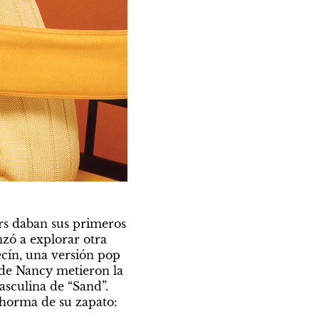
rs daban sus primeros 
zó a explorar otra 
ecín, una versión pop 
 de Nancy metieron la 
sculina de “Sand”. 
horma de su zapato: 