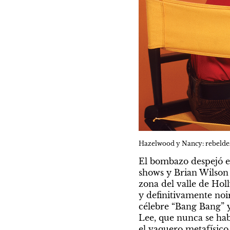
Hazelwood y Nancy: rebeldes
El bombazo despejó el
shows y Brian Wilson
zona del valle de Hol
y definitivamente noir
célebre “Bang Bang” y
Lee, que nunca se hab
el vaquero metafísico 