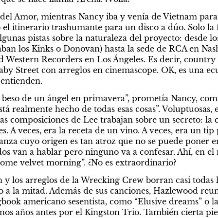
 del Amor, mientras Nancy iba y venía de Vietnam para 
el itinerario trashumante para un disco a dúo. Solo la f
gunas pistas sobre la naturaleza del proyecto: desde los
an los Kinks o Donovan) hasta la sede de RCA en Nashv
ed Western Recorders en Los Ángeles. Es decir, country
aby Street con arreglos en cinemascope. OK, es una ecu
 entienden.
el beso de un ángel en primavera”, prometía Nancy, como 
tá realmente hecho de todas esas cosas”. Voluptuosas, e
las composiciones de Lee trabajan sobre un secreto: la
. A veces, era la receta de un vino. A veces, era un tip 
anza cuyo origen es tan atroz que no se puede poner en
 dos van a hablar pero ninguno va a confesar. Ahí, en el 
ome velvet morning”. ¿No es extraordinario?
y los arreglos de la Wrecking Crew borran casi todas las
do a la mitad. Además de sus canciones, Hazlewood reun
book americano sesentista, como “Elusive dreams” o la
nos años antes por el Kingston Trio. También cierta pie