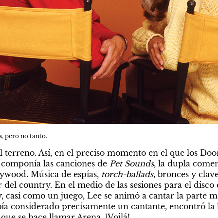
, pero no tanto.
 terreno. Así, en el preciso momento en el que los Doo
 componía las canciones de 
Pet Sounds
, la dupla comen
lywood. Música de espías, 
torch-ballads
, bronces y clav
 del country. En el medio de las sesiones para el disco
, casi como un juego, Lee se animó a cantar la parte ma
ía considerado precisamente un cantante, encontró la 
que se hace llamar Arena. ¡Voilá!