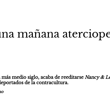
una mañana aterciope
 más medio siglo, acaba de reeditarse 
Nancy & L
 deportados de la contracultura.
no