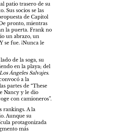
 patio trasero de su 
. Sus socios se las 
propuesta de Capitol 
De pronto, mientras 
n la puerta. Frank no 
io un abrazo, un 
 se fue. ¡Nunca le 
do de la soga, su 
endo en la playa; del 
Los Ángeles Salvajes
. 
onvocó a la 
as partes de “These 
e Nancy y le dio 
coge con camioneros”.
 rankings. A la 
io. Aunque su 
ícula protagonizada 
egmento más 