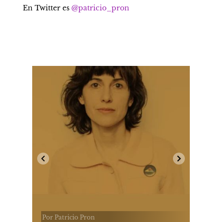
En Twitter es 
@patricio_pron
Por Patricio Pron