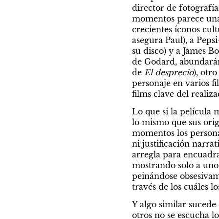
director de fotografí
momentos parece una i
crecientes íconos cul
asegura Paul), a Pepsi
su disco) y a James B
de Godard, abundarán 
de 
El desprecio
), otr
personaje en varios fi
films clave del realiza
Lo que sí la película 
lo mismo que sus orig
momentos los personaj
ni justificación narr
arregla para encuadra
mostrando solo a uno 
peinándose obsesivamen
través de los cuáles l
Y algo similar suced
otros no se escucha l