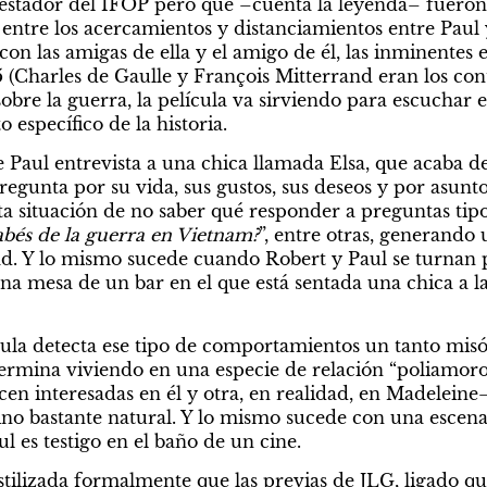
estador del IFOP pero que –cuenta la leyenda– fueron 
, entre los acercamientos y distanciamientos entre Paul 
on las amigas de ella y el amigo de él, las inminentes e
5 (Charles de Gaulle y François Mitterrand eran los con
sobre la guerra, la película va sirviendo para escuchar e
específico de la historia.
aul entrevista a una chica llamada Elsa, que acaba de g
 pregunta por su vida, sus gustos, sus deseos y por asunto
sta situación de no saber qué responder a preguntas tipo
abés de la guerra en Vietnam?
”, entre otras, generando 
d. Y lo mismo sucede cuando Robert y Paul se turnan p
na mesa de un bar en el que está sentada una chica a la
ula detecta ese tipo de comportamientos un tanto misógi
 termina viviendo en una especie de relación “poliamoro
ecen interesadas en él y otra, en realidad, en Madelein
sino bastante natural. Y lo mismo sucede con una escena
l es testigo en el baño de un cine.
tilizada formalmente que las previas de JLG, ligado qui