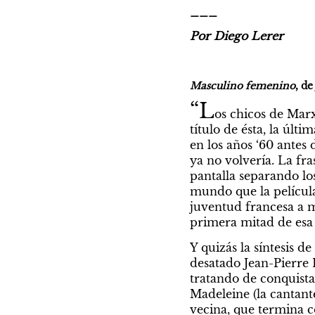
___
Por Diego Lerer
Masculino femenino
, d
“L
os chicos de Marx
título de ésta, la últ
en los años ‘60 antes
ya no volvería. La fra
pantalla separando los
mundo que la película
juventud francesa a me
primera mitad de esa 
Y quizás la síntesis 
desatado Jean-Pierre 
tratando de conquista
Madeleine (la cantant
vecina, que termina co