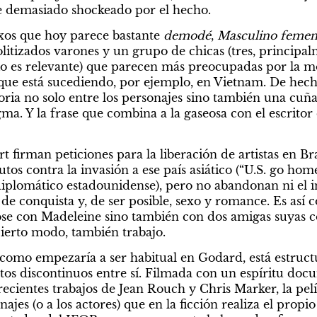
 demasiado shockeado por el hecho.
xos que hoy parece bastante 
demodé
, 
Masculino femen
olitizados varones y un grupo de chicas (tres, principal
o es relevante) que parecen más preocupadas por la moda
ue está sucediendo, por ejemplo, en Vietnam. De hecho
ria no solo entre los personajes sino también una cuña e
a. Y la frase que combina a la gaseosa con el escritor 
 firman peticiones para la liberación de artistas en Bra
autos contra la invasión a ese país asiático (“U.S. go home
iplomático estadounidense), pero no abandonan ni el int
 de conquista y, de ser posible, sexo y romance. Es así 
e con Madeleine sino también con dos amigas suyas con
cierto modo, también trabajo.
 como empezaría a ser habitual en Godard, está estruc
s discontinuos entre sí. Filmada con un espíritu docu
ecientes trabajos de Jean Rouch y Chris Marker, la pelí
najes (o a los actores) que en la ficción realiza el prop