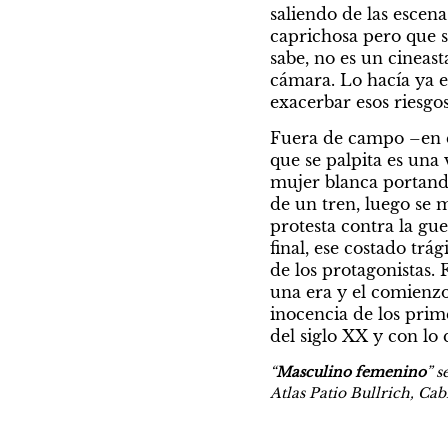
saliendo de las escen
caprichosa pero que s
sabe, no es un cineast
cámara. Lo hacía ya e
exacerbar esos riesgo
Fuera de campo –en e
que se palpita es una 
mujer blanca portand
de un tren, luego se
protesta contra la gue
final, ese costado trá
de los protagonistas. 
una era y el comienzo
inocencia de los prime
del siglo XX y con lo
“
Masculino femenino
” s
Atlas Patio Bullrich, C