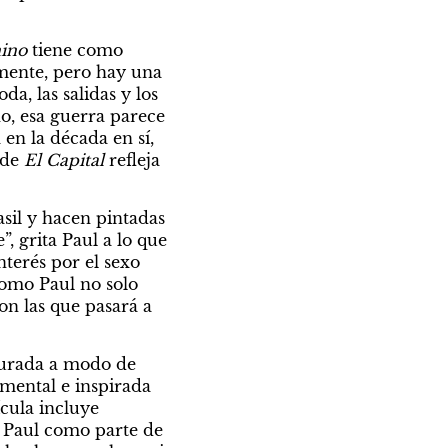
ino
tiene como 
mente, pero hay una 
, las salidas y los 
, esa guerra parece 
n la década en sí, 
de 
El Capital
 refleja 
sil y hacen pintadas 
”, grita Paul a lo que 
erés por el sexo 
como Paul no solo 
 las que pasará a 
turada a modo de 
mental e inspirada 
cula incluye 
io Paul como parte de 