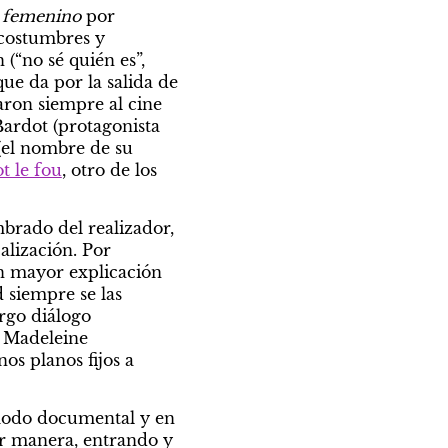
 femenino
por 
costumbres y 
“no sé quién es”, 
ue da por la salida de 
ron siempre al cine 
ardot (protagonista 
(el nombre de su 
t le fou
, otro de los 
brado del realizador, 
lización. Por 
n mayor explicación 
siempre se las 
rgo diálogo 
 Madeleine 
s planos fijos a 
modo documental y en 
r manera, entrando y 