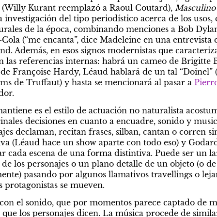
a (Willy Kurant reemplazó a Raoul Coutard), 
Masculino
nvestigación del tipo periodístico acerca de los usos, 
turales de la época, combinando menciones a Bob Dylan (
-Cola (“me encanta”, dice Madeleine en una entrevista q
ond. Además, en esos signos modernistas que caracteriza
las referencias internas: habrá un cameo de Brigitte B
o de Françoise Hardy, Léaud hablará de un tal “Doinel” 
lms de Truffaut) y hasta se mencionará al pasar a 
Pierro
dor.
mantiene es el estilo de actuación no naturalista acostum
inales decisiones en cuanto a encuadre, sonido y musica
es declaman, recitan frases, silban, cantan o corren si
ativa (Léaud hace un show aparte con todo eso) y Godard 
r cada escena de una forma distintiva. Puede ser un la
de los personajes o un plano detalle de un objeto (o de
te) pasando por algunos llamativos travellings o lejano
os protagonistas se mueven.
e con el sonido, que por momentos parece captado de 
o que los personajes dicen. La música procede de simila