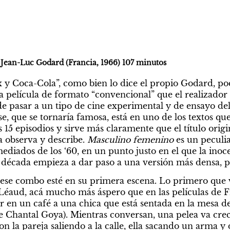
e Jean-Luc Godard (Francia, 1966) 107 minutos
 y Coca-Cola”,
como bien lo dice el propio Godard, pod
ima película de formato “convencional” que el realizador 
 de pasar a un tipo de cine experimental y de ensayo de
se, que se tornaría famosa, está en uno de los textos que
 15 episodios y sirve más claramente que el título origin
 observa y describe. 
Masculino femenino
es un peculia
diados de los ‘60, en un punto justo en el que la inoce
década empieza a dar paso a una versión más densa, po
de ese combo esté en su primera escena. Lo primero que 
Léaud, acá mucho más áspero que en las películas de Fr
r en un café a una chica que está sentada en la mesa de 
e Chantal Goya). Mientras conversan, una pelea va cre
n la pareja saliendo a la calle, ella sacando un arma y 