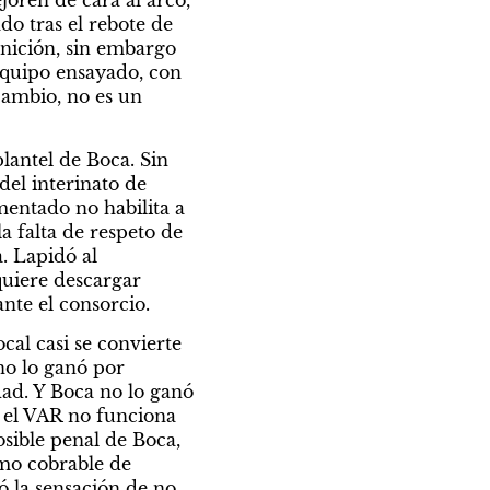
oren de cara al arco, 
do tras el rebote de 
nición, sin embargo 
equipo ensayado, con 
cambio, no es un 
antel de Boca. Sin 
del interinato de 
entado no habilita a 
 falta de respeto de 
 Lapidó al 
uiere descargar 
nte el consorcio.
cal casi se convierte 
no lo ganó por 
ad. Y Boca no lo ganó 
e el VAR no funciona 
sible penal de Boca, 
o cobrable de 
 la sensación de no 