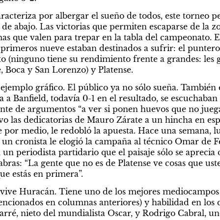
aracteriza por albergar el sueño de todos, este torneo p
 de abajo. Las victorias que permiten escaparse de la z
as que valen para trepar en la tabla del campeonato. 
 primeros nueve estaban destinados a sufrir: el puntero
 (ninguno tiene su rendimiento frente a grandes: les ga
, Boca y San Lorenzo) y Platense.
 ejemplo gráfico. El público ya no sólo sueña. También e
a a Banfield, todavía 0-1 en el resultado, se escuchaban 
rente de argumentos “a ver si ponen huevos que no juega
lvo las dedicatorias de Mauro Zárate a un hincha en espe
de por medio, le redobló la apuesta. Hace una semana, l
 un cronista le elogió la campaña al técnico Omar de Fe
 un periodista partidario que el paisaje sólo se aprecia 
abras: “La gente que no es de Platense ve cosas que ust
que estás en primera”.
n vive Huracán. Tiene uno de los mejores mediocampos 
encionados en columnas anteriores) y habilidad en los q
rré, nieto del mundialista Oscar, y Rodrigo Cabral, uno