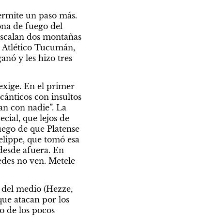
ermite un paso más. 
ona de fuego del 
Escalan dos montañas 
 Atlético Tucumán, 
nó y les hizo tres 
xige. En el primer 
cánticos con insultos 
n con nadie”. La 
cial, que lejos de 
uego de que Platense 
lippe, que tomó esa 
desde afuera. En 
edes no ven. Metele 
del medio (Hezze, 
ue atacan por los 
 de los pocos 