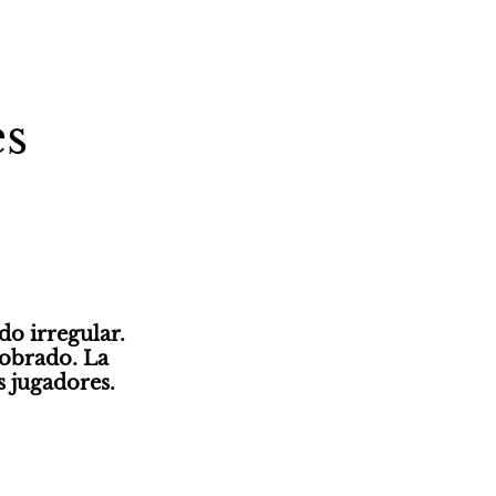
es
o irregular. 
obrado. La 
s jugadores.