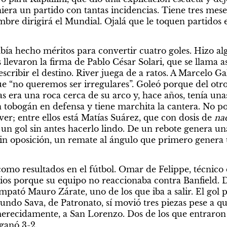
iera un partido con tantas incidencias. Tiene tres mese
re dirigirá el Mundial. Ojalá que le toquen partidos en
bía hecho méritos para convertir cuatro goles. Hizo algo
s llevaron la firma de Pablo César Solari, que se llama 
scribir el destino. River juega de a ratos. A Marcelo Ga
e “no queremos ser irregulares”. Goleó porque del otro 
era una roca cerca de su arco y, hace años, tenía unas 
n tobogán en defensa y tiene marchita la cantera. No po
ver; entre ellos está Matías Suárez, que con dosis de 
na
un gol sin antes hacerlo lindo. De un rebote genera una 
n oposición, un remate al ángulo que primero genera 
omo resultados en el fútbol. Omar de Felippe, técnico d
os porque su equipo no reaccionaba contra Banfield. D
pató Mauro Zárate, uno de los que iba a salir. El gol po
undo Sava, de Patronato, sí movió tres piezas pese a qu
merecidamente, a San Lorenzo. Dos de los que entraron 
ganó 3-2.