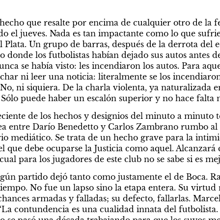
echo que resalte por encima de cualquier otro de la fec
o el jueves. Nada es tan impactante como lo que sufrie
l Plata. Un grupo de barras, después de la derrota del 
o donde los futbolistas habían dejado sus autos antes d
a se había visto: les incendiaron los autos. Para aquel 
har ni leer una noticia: literalmente se los incendiaro
o, ni siquiera. De la charla violenta, ya naturalizada en
. Sólo puede haber un escalón superior y no hace falta
eciente de los hechos y designios del minuto a minuto t
pelea entre Darío Benedetto y Carlos Zambrano rumbo al 
io mediático. Se trata de un hecho grave para la intimi
l que debe ocuparse la Justicia como aquel. Alcanzará c
cual para los jugadores de este club no se sabe si es me
ngún partido dejó tanto como justamente el de Boca. Ra
iempo. No fue un lapso sino la etapa entera. Su virtud 
hances armadas y falladas; su defecto, fallarlas. Marcelo
 “La contundencia es una cualidad innata del futbolista.