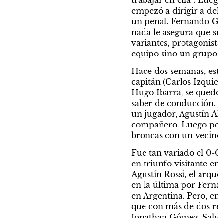
trabajar en ella”. Lue
empezó a dirigir a del
un penal. Fernando Ga
nada le asegura que s
variantes, protagonist
equipo sino un grupo 
Hace dos semanas, est
capitán (Carlos Izquie
Hugo Ibarra, se quedó
saber de conducción. 
un jugador, Agustín A
compañero. Luego perd
broncas con un vecino
Fue tan variado el 0-0
en triunfo visitante e
Agustín Rossi, el arq
en la última por Ferna
en Argentina. Pero, en
que con más de dos r
Jonathan Gómez. Salvo