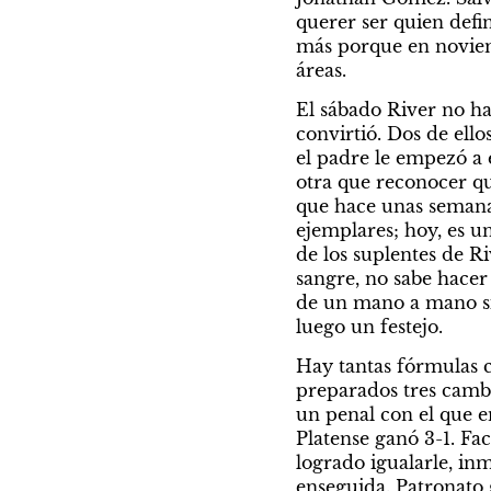
querer ser quien defin
más porque en noviemb
áreas.
El sábado River no ha
convirtió. Dos de ello
el padre le empezó a e
otra que reconocer qu
que hace unas semanas 
ejemplares; hoy, es u
de los suplentes de Ri
sangre, no sabe hacer 
de un mano a mano si
luego un festejo.
Hay tantas fórmulas c
preparados tres cambi
un penal con el que em
Platense ganó 3-1. Fac
logrado igualarle, in
enseguida. Patronato 