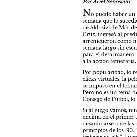
Por Ariel Senosiain
N
o puede haber un h
semana que lo sucedid
de Aldosivi de Mar de
Cruz, ingresó al predi
arremetieron como nunc
semana largo sin escuc
para el desarmadero. N
a la acción temeraria
Por popularidad, lo r
clicks virtuales, la 
se impuso en el temar
Pero no es un tema de
Consejo de Fútbol, lo 
Si al juego vamos, ni
encima en el primer t
desanimarse ante las c
principios de los ’90: