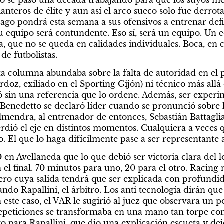
go se pasó una década trabajando para que los suyos mej
anteros de élite y aun así el arco sueco solo fue derrota
go pondrá esta semana a sus ofensivos a entrenar defi
u equipo será contundente. Eso sí, será un equipo. Un 
a, que no se queda en calidades individuales. Boca, en 
de futbolistas.
a columna abundaba sobre la falta de autoridad en el pl
rdoz, exiliado en el Sporting Gijón) ni técnico más allá 
 sin una referencia que lo ordene. Además, ser experim
Benedetto se declaró líder cuando se pronunció sobre la
lmendra, al entrenador de entonces, Sebastián Battaglia.
ió el eje en distintos momentos. Cualquiera a veces q
. El que lo haga difícilmente pase a ser representante a
 en Avellaneda que lo que debió ser victoria clara del lo
n el final. 70 minutos para uno, 20 para el otro. Racing 
uero cuya salida tendrá que ser explicada con profundid
ndo Rapallini, el árbitro. Los anti tecnología dirán qu
 este caso, el VAR le sugirió al juez que observara un po
epeticiones se transformaba en una mano tan torpe com
 para Rapallini, que dio una explicación escueta y dejó