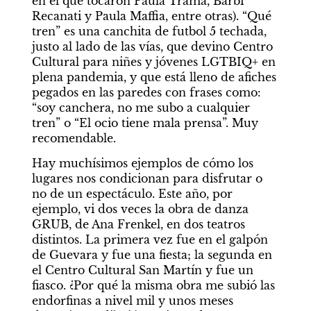
en el que tocaron Paula Trama, Barbi 
Recanati y Paula Maffia, entre otras). “Qué 
tren” es una canchita de futbol 5 techada, 
justo al lado de las vías, que devino Centro 
Cultural para niñes y jóvenes LGTBIQ+ en 
plena pandemia, y que está lleno de afiches 
pegados en las paredes con frases como: 
“soy canchera, no me subo a cualquier 
tren” o “El ocio tiene mala prensa”. Muy 
recomendable.
Hay muchísimos ejemplos de cómo los 
lugares nos condicionan para disfrutar o 
no de un espectáculo. Este año, por 
ejemplo, vi dos veces la obra de danza 
GRUB, de Ana Frenkel, en dos teatros 
distintos. La primera vez fue en el galpón 
de Guevara y fue una fiesta; la segunda en 
el Centro Cultural San Martín y fue un 
fiasco. ¿Por qué la misma obra me subió las 
endorfinas a nivel mil y unos meses 