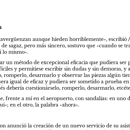
s
 avergüenzan aunque hieden horriblemente», escribió A
de sagaz, pero más sincero, sostuvo que «cuando se trat
si lo mismo».
ar un método de excepcional eficacia que pudiera ser p
íciles y permitiese escribir sin dudas y sin demoras, y 
o, romperlo, desarmarlo y observar las piezas algún tie
ra igual de eficaz y pudiera ser sometido a prueba en 
és debería cuestionárselo, romperlo, desarmarlo, etcéte
, frente a mí en el aeropuerto, con sandalias: en uno de
uí»; en el otro, la palabra «ahora».
n anunció la creación de un nuevo servicio de su asiste