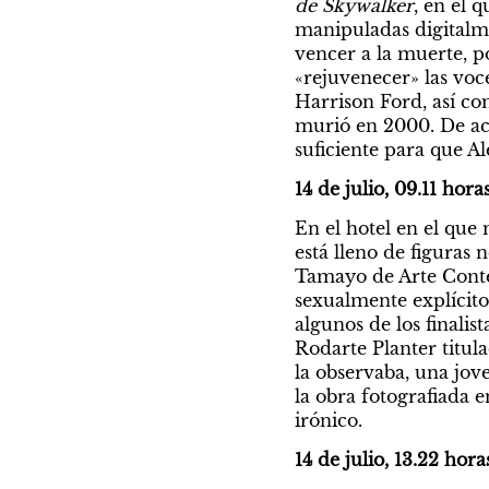
de Skywalker
, en el 
manipuladas digitalm
vencer a la muerte, p
«rejuvenecer» las voce
Harrison Ford, así co
murió en 2000. De ac
suficiente para que A
14 de julio, 09.11 hora
En el hotel en el que
está lleno de figuras
Tamayo de Arte Conte
sexualmente explícito
algunos de los finalis
Rodarte Planter titul
la observaba, una jove
la obra fotografiada 
irónico.
14 de julio, 13.22 hora