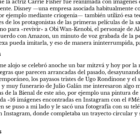
que la actriz Carrie Fisher fue reanimada con imágenes 
ente. Disney —una empresa asociada habitualmente con
or ejemplo mediante criogenia— también utilizó esa tec
s de los protagonistas de las primeras películas de la 
mo para «revivir» a Obi Wan-Kenobi, el personaje de Al
uerdo con Amazon, un minuto de voz grabada de la pe
lexa pueda imitarla, y eso de manera ininterrumpida, p
s
 me alojo se celebró anoche un bar mitzvá y hoy por l
 negras que parecen arrancadas del pasado, desayunando
mporáneo, los payasos tristes de Ugo Rondinone y el s
 y muy funerario de Julio Galán me interesaron algo me
tas de la Bienal de este año, por ejemplo una pintura d
ada «16 imágenes encontradas en Instagram con el #Méx
n se puso a mi lado y le sacó una fotografía con su tel
en Instagram, donde completaba un trayecto circular y 
s