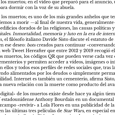
 los muertos; en el vídeo que preparó para el anuncio, 
para dormir con la voz de su abuela.
los muertos; es uno de los más grandes anhelos que t
emos a morir —al final de nuestra vida, generalmente
edificios dorados de las religiones, las causas políticas y l
itales. Inmortalidad, memoria y luto en la era de intern
, el filósofo italiano Davide Sisto discute el estatuto d
en ese deseo: 
bots
 creados para continuar «conversando
 web Tweet Hereafter que entre 2012 y 2019 recogió el 
os muertos, los códigos QR que pueden verse cada vez 
 cementerios y permiten acceder a vídeos, imágenes o in
 ellos y todos esos perfiles de redes sociales que, tras l
iendo alimentados por los deudos o simplemente perma
ilidad. Internet es también un cementerio, afirma Sisto,
a nueva relación con la muerte como producto del ava
digital» de los muertos existe desde hace ya algún tiemp
f estadounidense Anthony Bourdain en un documental de
campo «revivir» a Lola Flores en una publicidad de la 
n las últimas tres películas de 
Star Wars
, en especial en