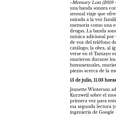
«
Memory Lost (2019 -
una banda sonora comi
sensual viaje que ofr
mirada a la vez famili
memoria como una expe
drogas. La banda sono
música adicional por
de voz del teléfono de
catálogo; la obra, al i
verse en el Tamayo est
murieron durante los 
homosexuales, muriero
piezas acerca de la m
15 de julio, 11.05 hora
Jeanette Winterson ad
Kurzweil sobre el mod
primera vez para enten
esa segunda lectura ya
ingeniería de Google