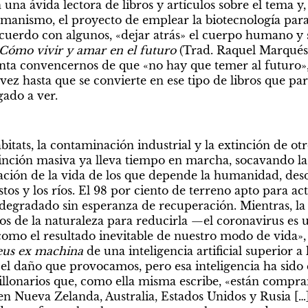
 una ávida lectora de libros y artículos sobre el tema y,
umanismo, el proyecto de emplear la biotecnología para
cuerdo con algunos, «dejar atrás» el cuerpo humano y su
 Cómo vivir y amar en el futuro 
(Trad. Raquel Marqués
nta convencernos de que «no hay que temer al futuro», p
vez hasta que se convierte en ese tipo de libros que pa
gado a ver.
itats, la contaminación industrial y la extinción de ot
tinción masiva ya lleva tiempo en marcha, socavando la 
ción de la vida de los que depende la humanidad, desde 
stos y los ríos. El 98 por ciento de terreno apto para act
 degradado sin esperanza de recuperación. Mientras, l
s de la naturaleza para reducirla —el coronavirus es u
omo el resultado inevitable de nuestro modo de vida», e
us ex machina 
de una inteligencia artificial superior 
 el daño que provocamos, pero esa inteligencia ha sido 
llonarios que, como ella misma escribe, «están compr
 en Nueva Zelanda, Australia, Estados Unidos y Rusia […]