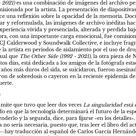
 2021)
 es una combinación de imágenes del archivo per
sionada por la artista. La presentación de diapositivas 
ece una reflexión sobre la opacidad de la memoria. Do
ar y reformulada, las imágenes de archivo inéditas hace
riencia vivida y presenciada, alterada y perdida bajo e
ra, con una importante carga emocional, fue comisiona
 CJ Calderwood y Soundwalk Collective, e incluye frag
 la artista en periodos de aislamiento por el uso de droga
gual que 
The Other Side (1992 - 2021)
, la otra pieza de
os días, está dedicada a los amigos de la fotógrafa est
años más duros del sida, se suicidaron, fueron asesinad
n de sobredosis o cayeron en la reciente epidemia de o
uerte.
s
mite que tuvo que leer dos veces 
La singularidad está 
o en que la tecnología determinará el futuro de la esp
derlo y la segunda, dice, para fijarse «en los detalles»
 no sería necesaria, puesto que, tras leer el libro del ac
 —hay traducción al español de Carlos García Hernánd