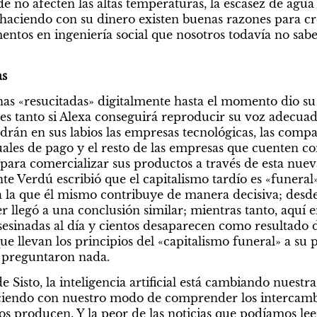
e no afecten las altas temperaturas, la escasez de agua ni
n haciendo con su dinero existen buenas razones para cr
entos en ingeniería social que nosotros todavía no sabe
as
as «resucitadas» digitalmente hasta el momento dio su 
o es tanto si Alexa conseguirá reproducir su voz adec
rán en sus labios las empresas tecnológicas, las compañ
ales de pago y el resto de las empresas que cuenten con
para comercializar sus productos a través de esta nuev
nte Verdú escribió que el capitalismo tardío es «funeral» 
la que él mismo contribuye de manera decisiva; desde 
llegó a una conclusión similar; mientras tanto, aquí e
esinadas al día y cientos desaparecen como resultado de
que llevan los principios del «capitalismo funeral» a su 
 preguntaron nada.
 Sisto, la inteligencia artificial está cambiando nuestra 
aciendo con nuestro modo de comprender los intercambi
os producen. Y la peor de las noticias que podíamos lee