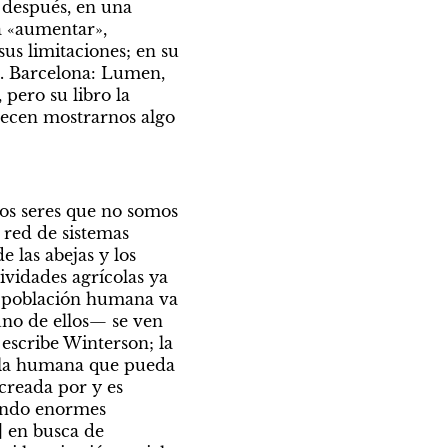
 después, en una 
 «aumentar», 
s limitaciones; en su 
. Barcelona: Lumen, 
ero su libro la 
recen mostrarnos algo 
ros seres que no somos 
red de sistemas 
las abejas y los 
ividades agrícolas ya 
a población humana va 
no de ellos— se ven 
scribe Winterson; la 
a la humana que pueda 
creada por y es 
ando enormes 
 en busca de 