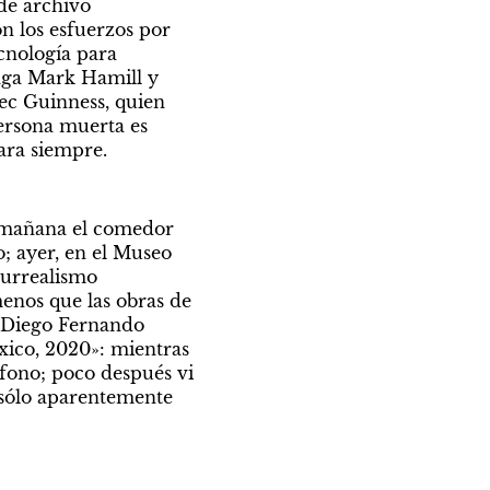
de archivo 
 los esfuerzos por 
nología para 
saga Mark Hamill y 
ec Guinness, quien 
rsona muerta es 
ara siempre.
a mañana el comedor 
; ayer, en el Museo 
urrealismo 
nos que las obras de 
e Diego Fernando 
ico, 2020»: mientras 
éfono; poco después vi 
sólo aparentemente 