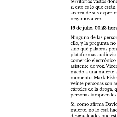
territorios vastos dond
si esto es lo que está
acerca de sus experim
negamos a ver.
16 de julio, 00.23 hor
Ninguna de las person
ello, y la pregunta n
sino qué palabras pond
plataformas audiovisu
comercio electrónico 
asistente de voz. Vice
miedo a una muerte a 
momento, Mark Fisher 
veinte personas son as
cárteles de la droga, 
personas tampoco les
Si, como afirma Davide
muerte, no lo está h
desigualdades que est