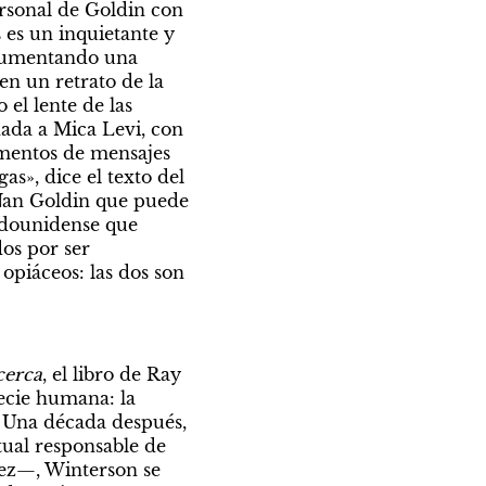
sonal de Goldin con 
es un inquietante y 
cumentando una 
n un retrato de la 
l lente de las 
da a Mica Levi, con 
mentos de mensajes 
s», dice el texto del 
 Nan Goldin que puede 
adounidense que 
os por ser 
piáceos: las dos son 
cerca
, el libro de Ray 
ecie humana: la 
. Una década después, 
tual responsable de 
ez—, Winterson se 