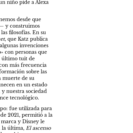
un niño pide a Alexa 
enemos desde que 
— y construimos 
as filosofías. En su 
et
, que Katz publica 
e algunas invenciones 
» con personas que 
último tuit de 
con más frecuencia 
formación sobre las 
a muerte de su 
necen en un estado 
 y nuestra sociedad 
nce tecnológico.
o: fue utilizada para 
 2021, permitió a la 
marca y Disney le 
 la última, 
El ascenso 