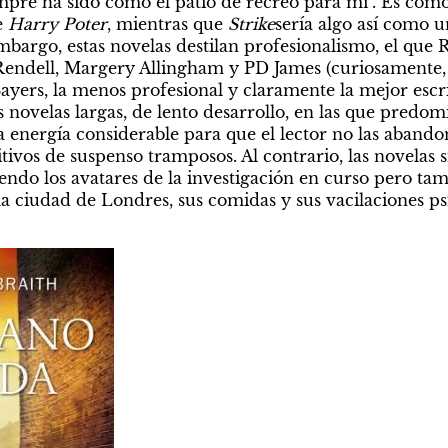
mpre ha sido como el patio de recreo para mí". Es como s
 
Harry Poter
, mientras que 
Strike
sería algo así como u
bargo, estas novelas destilan profesionalismo, el que 
Rendell, Margery Allingham y PD James (curiosamente, o 
ers, la menos profesional y claramente la mejor escrito
 novelas largas, de lento desarrollo, en las que predomina
energía considerable para que el lector no las abandon
ivos de suspenso tramposos. Al contrario, las novelas si
endo los avatares de la investigación en curso pero tam
a ciudad de Londres, sus comidas y sus vacilaciones psi