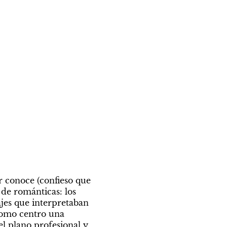
r conoce (confieso que 
de románticas: los 
jes que interpretaban 
como centro una 
l plano profesional y 