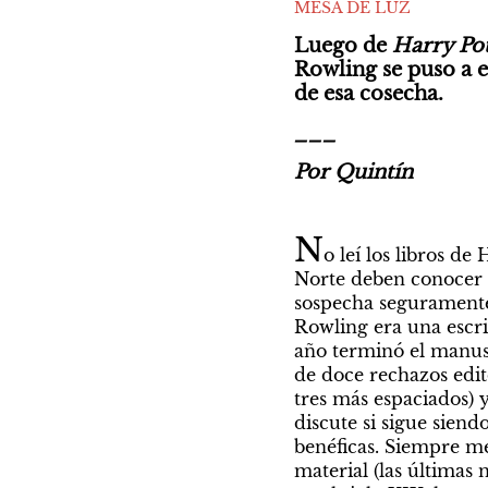
MESA DE LUZ
Luego de 
Harry Pot
Rowling se puso a e
de esa cosecha. 
___
Por Quintín
N
o leí los libros de
Norte deben conocer a
sospecha seguramente 
Rowling era una escri
año terminó el manusc
de doce rechazos edito
tres más espaciados) y
discute si sigue siend
benéficas. Siempre me
material (las últimas