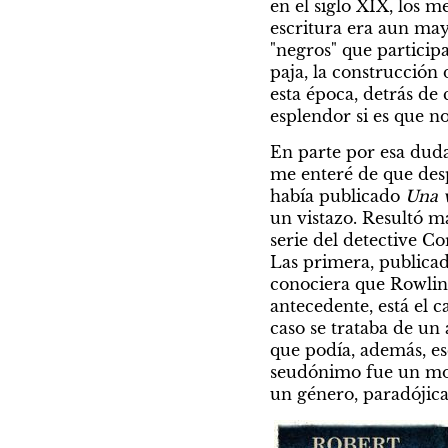
en el siglo XIX, los m
escritura era aun may
"negros" que particip
paja, la construcción
esta época, detrás de 
esplendor si es que n
En parte por esa duda
me enteré de que desp
había publicado 
Una 
un vistazo. Resultó m
serie del detective Co
Las primera, publicad
conociera que Rowling
antecedente, está el c
caso se trataba de un 
que podía, además, es
seudónimo fue un modo
un género, paradójica