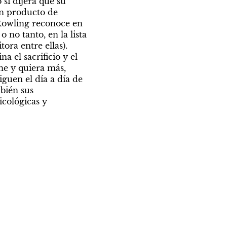
i dijera que su 
n producto de 
Rowling reconoce en 
no tanto, en la lista 
ra entre ellas). 
 el sacrificio y el 
e y quiera más, 
guen el día a día de 
bién sus 
cológicas y 