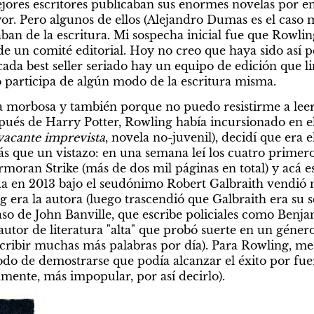
ejores escritores publicaban sus enormes novelas por en
or. Pero algunos de ellos (Alejandro Dumas es el caso m
aban de la escritura. Mi sospecha inicial fue que Rowli
 de un comité editorial. Hoy no creo que haya sido así p
cada best seller seriado hay un equipo de edición que li
o participa de algún modo de la escritura misma.
 morbosa y también porque no puedo resistirme a leer 
ués de Harry Potter, Rowling había incursionado en el
vacante imprevista
, novela no-juvenil), decidí que era
ás que un vistazo: en una semana leí los cuatro primero
rmoran Strike (más de dos mil páginas en total) y acá es
a en 2013 bajo el seudónimo Robert Galbraith vendió 
 era la autora (luego trascendió que Galbraith era su
aso de John Banville, que escribe policiales como Benja
autor de literatura "alta" que probó suerte en un género
cribir muchas más palabras por día). Para Rowling, me p
 de demostrarse que podía alcanzar el éxito por fuera
mente, más impopular, por así decirlo).