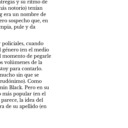
tregas y su ritmo de 
ás notorio) tenían 
ng era un nombre de 
ero sospecho que, en 
mpia, pule y da 
policiales, cuando 
 género (en el medio 
 el momento de pegarle 
s volúmenes de la 
toy para contarlo. 
mucho sin que se 
 seudónimo). Como 
min Black. Pero en su 
 más popular (en el 
arece, la idea del 
 de su apellido (en 