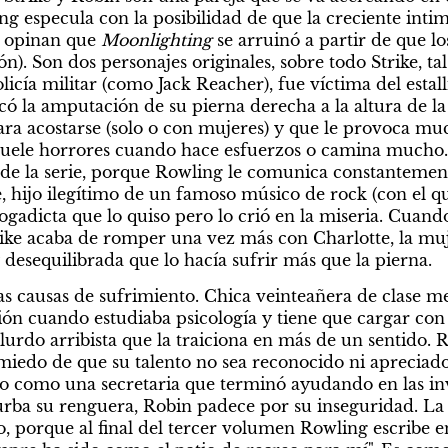
ing especula con la posibilidad de que la creciente int
 opinan que 
Moonlighting 
se arruinó a partir de que lo
). Son dos personajes originales, sobre todo Strike, tal
licía militar (como Jack Reacher), fue víctima del esta
ó la amputación de su pierna derecha a la altura de la r
para acostarse (solo o con mujeres) y que le provoca mu
uele horrores cuando hace esfuerzos o camina mucho. E
 de la serie, porque Rowling le comunica constantemente 
, hijo ilegítimo de un famoso músico de rock (con el qu
gadicta que lo quiso pero lo crió en la miseria. Cuand
ke acaba de romper una vez más con Charlotte, la muje
y desequilibrada que lo hacía sufrir más que la pierna.
as causas de sufrimiento. Chica veinteañera de clase me
ión cuando estudiaba psicología y tiene que cargar con
lurdo arribista que la traiciona en más de un sentido. R
miedo de que su talento no sea reconocido ni apreciado 
olo como una secretaria que terminó ayudando en las inve
urba su renguera, Robin padece por su inseguridad. La s
o, porque al final del tercer volumen Rowling escribe en