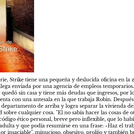
ie, Strike tiene una pequeña y deslucida oficina en la
llega enviada por una agencia de empleos temporarios.
se quedó sin casa y tiene más deudas que ingresos, por 
enta con una antesala en la que trabaja Robin. Después 
departamento de arriba y logra separar la vivienda del 
d sobre cualquier cosa. "El no sabía hacer las cosas de o
ódigo ético personal, breve pero inflexible, que lo hab
adulta y que podía resumirse en una frase: «Haz el traba
or insaciable", minucioso, obsesivo, prolijo y también bri