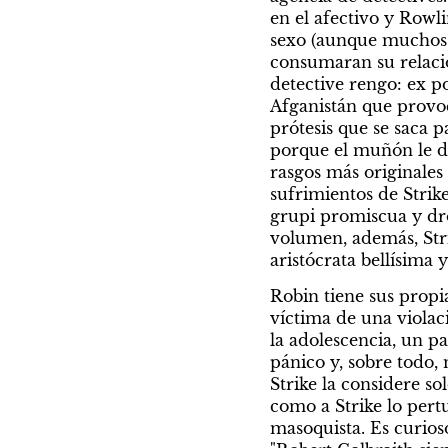
en el afectivo y Rowl
sexo (aunque muchos
consumaran su relación
detective rengo: ex po
Afganistán que provoc
prótesis que se saca 
porque el muñón le d
rasgos más originales
sufrimientos de Strike
grupi promiscua y dro
volumen, además, Stri
aristócrata bellísima 
Robin tiene sus propi
víctima de una violac
la adolescencia, un pa
pánico y, sobre todo, 
Strike la considere s
como a Strike lo pert
masoquista. Es curios