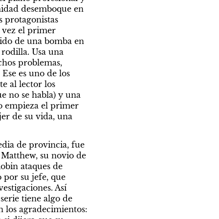
imidad desemboque en 
s protagonistas 
 vez el primer 
llido de una bomba en 
odilla. Usa una 
chos problemas, 
se es uno de los 
al lector los 
e no se habla) y una 
o empieza el primer 
r de su vida, una 
dia de provincia, fue 
 Matthew, su novio de 
obin ataques de 
por su jefe, que 
stigaciones. Así 
erie tiene algo de 
 los agradecimientos: 