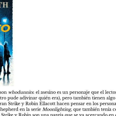
son 
whodunnits
: el asesino es un personaje que el lecto
tro pude adivinar quién era), pero también tienen algo 
an Strike y Robin Ellacott hacen pensar en los persona
Shepherd en la serie 
Moonlighting
, que también tenía 
 Strike y Robin son una pareja que se va acercando en e