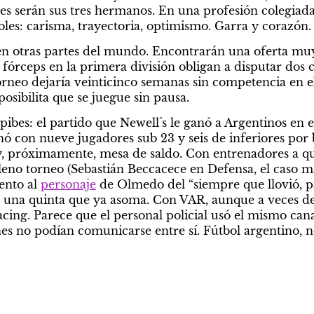
s serán sus tres hermanos. En una profesión colegiada, n
bles: carisma, trayectoria, optimismo. Garra y corazón.
en otras partes del mundo. Encontrarán una oferta muy 
 fórceps en la primera división obligan a disputar dos 
rneo dejaría veinticinco semanas sin competencia en el 
ibilita que se juegue sin pausa.
ibes: el partido que Newell´s le ganó a Argentinos en 
 con nueve jugadores sub 23 y seis de inferiores por 
, próximamente, mesa de saldo. Con entrenadores a qu
eno torneo (Sebastián Beccacece en Defensa, el caso más
nto al 
personaje
 de Olmedo del “siempre que llovió, p
 una quinta que ya asoma. Con VAR, aunque a veces dej
ing. Parece que el personal policial usó el mismo can
nes no podían comunicarse entre sí. Fútbol argentino, no