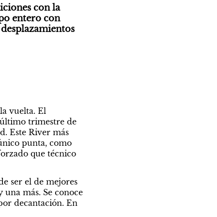
ciones con la 
po entero con 
 desplazamientos 
a vuelta. El 
último trimestre de 
d. Este River más 
 único punta, como 
forzado que técnico 
e ser el de mejores 
ay una más. Se conoce 
por decantación. En 