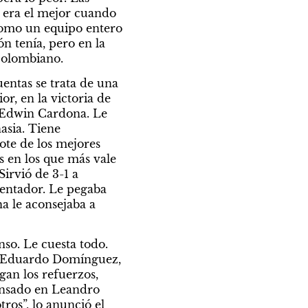
a era el mejor cuando 
omo un equipo entero 
n tenía, pero en la 
colombiano.
entas se trata de una 
, en la victoria de 
y Edwin Cardona. Le 
sia. Tiene 
te de los mejores 
s en los que más vale 
irvió de 3-1 a 
tentador. Le pegaba 
 le aconsejaba a 
so. Le cuesta todo. 
ue Eduardo Domínguez, 
an los refuerzos, 
ensado en Leandro 
os”, lo anunció el 