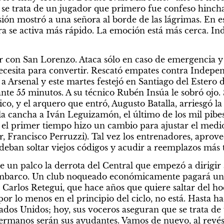
e se trata de un jugador que primero fue confeso hinch
sión mostró a una señora al borde de las lágrimas. En es
bra se activa más rápido. La emoción está más cerca. In
r con San Lorenzo. Ataca sólo en caso de emergencia y a
esita para convertir. Rescató empates contra Independi
 a Arsenal y este martes festejó en Santiago del Estero 
nte 55 minutos. A su técnico Rubén Insúa le sobró ojo. S
co, y el arquero que entró, Augusto Batalla, arriesgó la
a cancha a Iván Leguizamón, el último de los mil pibes
 el primer tiempo hizo un cambio para ajustar el medio
r, Francisco Perruzzi). Tal vez los entrenadores, aprove
 deban soltar viejos códigos y acudir a reemplazos más
 un palco la derrota del Central que empezó a dirigir a
embarco. Un club noqueado económicamente pagará una 
 Carlos Retegui, que hace años que quiere saltar del ho
por lo menos en el principio del ciclo, no está. Hasta h
ados Unidos; hoy, sus voceros aseguran que se trata de
hermanos serán sus ayudantes. Vamos de nuevo, al revés 