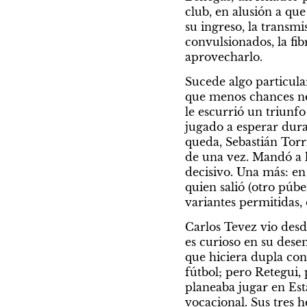
club, en alusión a qu
su ingreso, la transmi
convulsionados, la fi
aprovecharlo.
Sucede algo particula
que menos chances nec
le escurrió un triunfo
jugado a esperar dura
queda, Sebastián Torri
de una vez. Mandó a l
decisivo. Una más: en
quien salió (otro púbe
variantes permitidas,
Carlos Tevez vio desde
es curioso en su des
que hiciera dupla con
fútbol; pero Retegui, 
planeaba jugar en Est
vocacional. Sus tres 