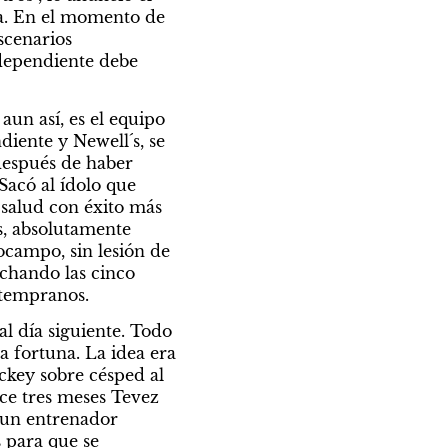
a. En el momento de 
cenarios 
dependiente debe 
un así, es el equipo 
ente y Newell´s, se 
después de haber 
acó al ídolo que 
 salud con éxito más 
, absolutamente 
campo, sin lesión de 
chando las cinco 
 tempranos.
l día siguiente. Todo 
fortuna. La idea era 
ckey sobre césped al 
ace tres meses Tevez 
 un entrenador 
para que se 