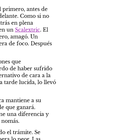
 primero, antes de 
delante. Como si no 
rás en plena 
en un 
Scalextric
. El 
ero, amagó. Un 
era de foco. Después 
ones que 
rdo de haber sufrido 
nativo de cara a la 
tarde lucida, lo llevó 
a mantiene a su 
e que ganará. 
ne una diferencia y 
r nomás.
o el trámite. Se 
era lo peor. Las 