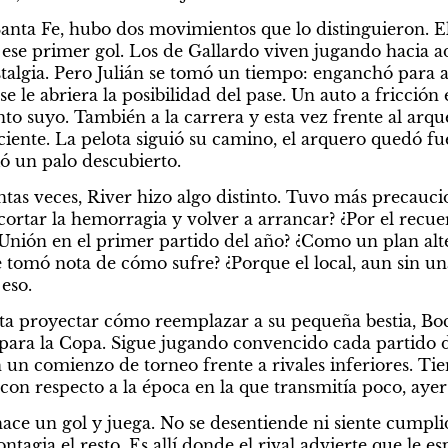
Santa Fe, hubo dos movimientos que lo distinguieron. El
 ese primer gol. Los de Gallardo viven jugando hacia a
talgia. Pero Julián se tomó un tiempo: enganchó para at
 le abriera la posibilidad del pase. Un auto a fricción 
to suyo. También a la carrera y esta vez frente al arqu
ciente. La pelota siguió su camino, el arquero quedó fu
ió un palo descubierto.
tas veces, River hizo algo distinto. Tuvo más precauci
cortar la hemorragia y volver a arrancar? ¿Por el recue
 Unión en el primer partido del año? ¿Como un plan alter
tomó nota de cómo sufre? ¿Porque el local, aun sin una 
eso.
ta proyectar cómo reemplazar a su pequeña bestia, Boc
 para la Copa. Sigue jugando convencido cada partido d
 un comienzo de torneo frente a rivales inferiores. Tie
 con respecto a la época en la que transmitía poco, aye
ace un gol y juega. No se desentiende ni siente cumplid
ntagia el resto. Es allí donde el rival advierte que le esp