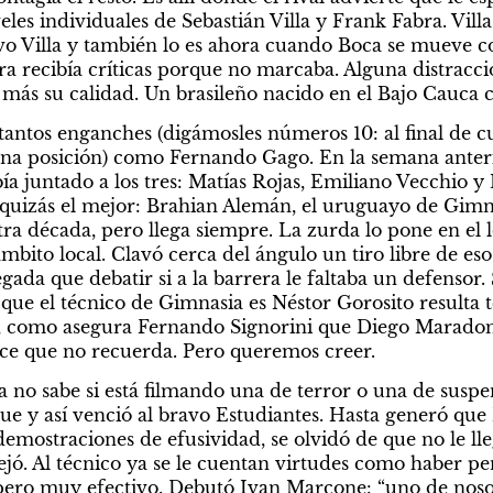
veles individuales de Sebastián Villa y Frank Fabra. Vill
vo Villa y también lo es ahora cuando Boca se mueve c
a recibía críticas porque no marcaba. Alguna distracció
más su calidad. Un brasileño nacido en el Bajo Cauca 
tantos enganches (digámosles números 10: al final de cu
a posición) como Fernando Gago. En la semana anterior
bía juntado a los tres: Matías Rojas, Emiliano Vecchio 
 quizás el mejor: Brahian Alemán, el uruguayo de Gimna
ra década, pero llega siempre. La zurda lo pone en el lo
mbito local. Clavó cerca del ángulo un tiro libre de eso
gada que debatir si a la barrera le faltaba un defensor. S
 que el técnico de Gimnasia es Néstor Gorosito resulta 
a, como asegura Fernando Signorini que Diego Maradona
ice que no recuerda. Pero queremos creer.
 no sabe si está filmando una de terror o una de suspen
gue y así venció al bravo Estudiantes. Hasta generó q
emostraciones de efusividad, se olvidó de que no le lleg
tejó. Al técnico ya se le cuentan virtudes como haber p
ero muy efectivo. Debutó Ivan Marcone: “uno de nosotr