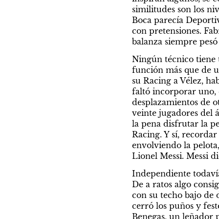
similitudes son los ni
Boca parecía Deporti
con pretensiones. Fabr
balanza siempre pesó 
Ningún técnico tiene 
función más que de un
su Racing a Vélez, ha
faltó incorporar uno,
desplazamientos de ot
veinte jugadores del á
la pena disfrutar la pe
Racing. Y sí, recordar
envolviendo la pelot
Lionel Messi. Messi d
Independiente todavía
De a ratos algo consi
con su techo bajo de d
cerró los puños y fes
Benegas, un leñador p