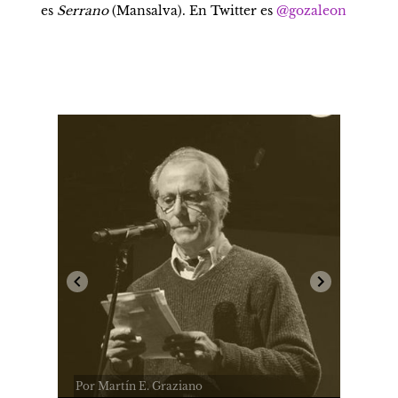
es 
Serrano 
(Mansalva). En Twitter es 
@gozaleon
Por Martín E. Graziano