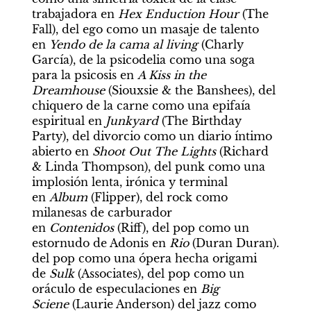
trabajadora en 
Hex Enduction Hour
 (The 
Fall), del ego como un masaje de talento 
en 
Yendo de la cama al living
 (Charly 
García), de la psicodelia como una soga 
para la psicosis en 
A Kiss in the 
Dreamhouse
 (Siouxsie & the Banshees), del 
chiquero de la carne como una epifaía 
espiritual en 
Junkyard 
(The Birthday 
Party), del divorcio como un diario íntimo 
abierto en 
Shoot Out The Lights
 (Richard 
& Linda Thompson), del punk como una 
implosión lenta, irónica y terminal 
en 
Album
 (Flipper), del rock como 
milanesas de carburador 
en 
Contenidos
 (Riff), del pop como un 
estornudo de Adonis en 
Rio 
(Duran Duran). 
del pop como una ópera hecha origami 
de 
Sulk 
(Associates), del pop como un 
oráculo de especulaciones en 
Big 
Sciene
 (Laurie Anderson) del jazz como 