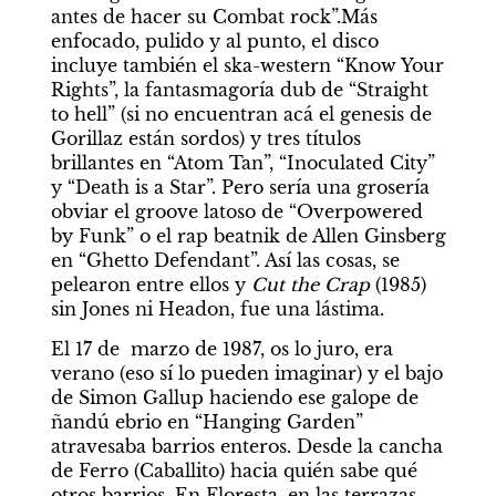
antes de hacer su Combat rock”.Más 
enfocado, pulido y al punto, el disco 
incluye también el ska-western “Know Your 
Rights”, la fantasmagoría dub de “Straight 
to hell” (si no encuentran acá el genesis de 
Gorillaz están sordos) y tres títulos 
brillantes en “Atom Tan”, “Inoculated City” 
y “Death is a Star”. Pero sería una grosería 
obviar el groove latoso de “Overpowered 
by Funk” o el rap beatnik de Allen Ginsberg 
en “Ghetto Defendant”. Así las cosas, se 
pelearon entre ellos y
 Cut the Crap
 (1985) 
sin Jones ni Headon, fue una lástima.
El 17 de  marzo de 1987, os lo juro, era 
verano (eso sí lo pueden imaginar) y el bajo 
de Simon Gallup haciendo ese galope de 
ñandú ebrio en “Hanging Garden” 
atravesaba barrios enteros. Desde la cancha 
de Ferro (Caballito) hacia quién sabe qué 
otros barrios. En Floresta, en las terrazas, 