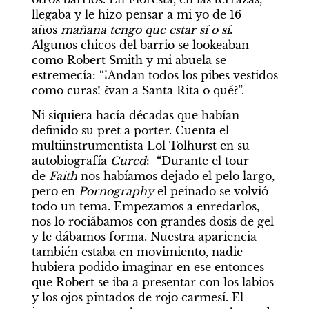
llegaba y le hizo pensar a mi yo de 16 
años 
mañana tengo que estar sí o sí
. 
Algunos chicos del barrio se lookeaban 
como Robert Smith y mi abuela se 
estremecía: “¡Andan todos los pibes vestidos 
como curas! ¿van a Santa Rita o qué?”.
Ni siquiera hacía décadas que habían 
definido su pret a porter. Cuenta el 
multiinstrumentista Lol Tolhurst en su 
autobiografía 
Cured
:  “Durante el tour 
de 
Faith
 nos habíamos dejado el pelo largo, 
pero en 
Pornography
 el peinado se volvió 
todo un tema. Empezamos a enredarlos, 
nos lo rociábamos con grandes dosis de gel 
y le dábamos forma. Nuestra apariencia 
también estaba en movimiento, nadie 
hubiera podido imaginar en ese entonces 
que Robert se iba a presentar con los labios 
y los ojos pintados de rojo carmesí. El 