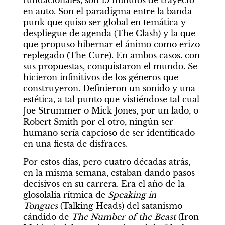
fundacionales, son 15 minutos de trayecto 
en auto. Son el paradigma entre la banda 
punk que quiso ser global en temática y 
despliegue de agenda (The Clash) y la que 
que propuso hibernar el ánimo como erizo 
replegado (The Cure). En ambos casos. con 
sus propuestas, conquistaron el mundo. Se 
hicieron infinitivos de los géneros que 
construyeron. Definieron un sonido y una 
estética, a tal punto que vistiéndose tal cual 
Joe Strummer o Mick Jones, por un lado, o 
Robert Smith por el otro, ningún ser 
humano sería capcioso de ser identificado 
en una fiesta de disfraces.
Por estos días, pero cuatro décadas atrás, 
en la misma semana, estaban dando pasos 
decisivos en su carrera. Era el año de la 
glosolalia rítmica de 
Speaking in 
Tongues
 (Talking Heads) del satanismo 
cándido de 
The Number of the Beast
 (Iron 