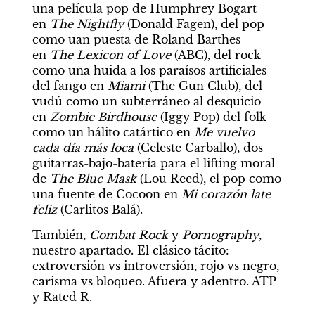
una película pop de Humphrey Bogart 
en 
The Nightfly
 (Donald Fagen), del pop 
como uan puesta de Roland Barthes 
en 
The Lexicon of Love
 (ABC), del rock 
como una huida a los paraísos artificiales 
del fango en 
Miami 
(The Gun Club), del 
vudú como un subterráneo al desquicio 
en 
Zombie Birdhouse
 (Iggy Pop) del folk 
como un hálito catártico en 
Me vuelvo 
cada día más loca
 (Celeste Carballo), dos 
guitarras-bajo-batería para el lifting moral 
de
 The Blue Mask
 (Lou Reed), el pop como 
una fuente de Cocoon en 
Mi corazón late 
feliz 
(Carlitos Balá).
También, 
Combat Rock
 y 
Pornography
, 
nuestro apartado. El clásico tácito: 
extroversión vs introversión, rojo vs negro, 
carisma vs bloqueo. Afuera y adentro. ATP 
y Rated R.