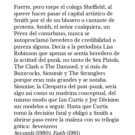
Fuerte, pero torpe el colega Sheffield, al 
querer hacer pasar el capital artístico de 
Smith por el de un blusero o cantante de 
protesta. Smith, el señor cualquiera, un 
Pérez del conurbano, nunca se 
autoproclamó heredero de credibilidad o 
pureza alguna. Decía a la periodista Lisa 
Robinson que apenas se sentía heredero de 
la actitud del punk, no tanto de Sex Pistols, 
The Clash o The Damned, y si más de 
Buzzcocks, Siouxsie y The Stranglers 
porque eran más grandes y se notaba. 
Siouxise, la Cleopatra del post-punk, sería 
algo asi como su madrina conceptual, del 
mismo modo que Ian Curtis y Joy Division 
sus modelos a seguir. Hasta que Curtis 
tomó la decisión fatal y obligó a Smith a 
abrirse paso entre la maleza con su trilogía 
gótica: 
Seventeen 
Seconds 
(1980
)
, 
Faith 
(1981) 