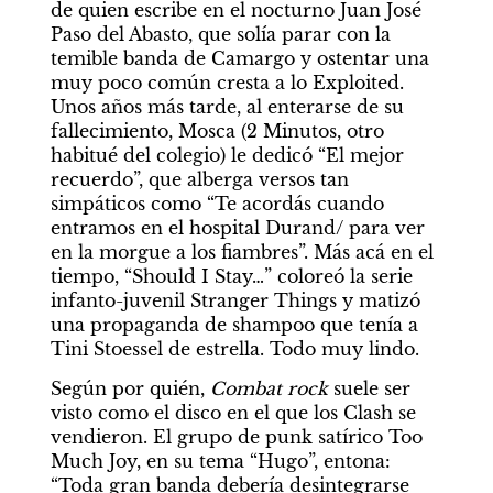
de quien escribe en el nocturno Juan José 
Paso del Abasto, que solía parar con la 
temible banda de Camargo y ostentar una 
muy poco común cresta a lo Exploited. 
Unos años más tarde, al enterarse de su 
fallecimiento, Mosca (2 Minutos, otro 
habitué del colegio) le dedicó “El mejor 
recuerdo”, que alberga versos tan 
simpáticos como “Te acordás cuando 
entramos en el hospital Durand/ para ver 
en la morgue a los fiambres”. Más acá en el 
tiempo, “Should I Stay…” coloreó la serie 
infanto-juvenil Stranger Things y matizó 
una propaganda de shampoo que tenía a 
Tini Stoessel de estrella. Todo muy lindo.
Según por quién, 
Combat rock
 suele ser 
visto como el disco en el que los Clash se 
vendieron. El grupo de punk satírico Too 
Much Joy, en su tema “Hugo”, entona: 
“Toda gran banda debería desintegrarse 