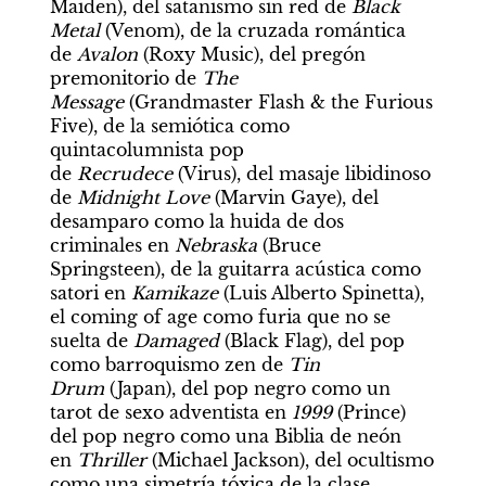
Maiden), del satanismo sin red de 
Black 
Metal
 (Venom), de la cruzada romántica 
de 
Avalon
 (Roxy Music), del pregón 
premonitorio de
 The 
Message
 (Grandmaster Flash & the Furious 
Five), de la semiótica como 
quintacolumnista pop 
de 
Recrudece
 (Virus), del masaje libidinoso 
de 
Midnight Love 
(Marvin Gaye), del 
desamparo como la huida de dos 
criminales en 
Nebraska
 (Bruce 
Springsteen), de la guitarra acústica como 
satori en 
Kamikaze
 (Luis Alberto Spinetta), 
el coming of age como furia que no se 
suelta de 
Damaged
 (Black Flag), del pop 
como barroquismo zen de 
Tin 
Drum
 (Japan), del pop negro como un 
tarot de sexo adventista en 
1999
 (Prince) 
del pop negro como una Biblia de neón 
en 
Thriller
 (Michael Jackson), del ocultismo 
como una simetría tóxica de la clase 