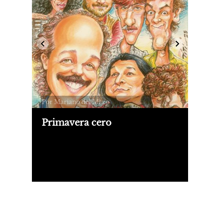
Por Mariano del Mazo
Primavera cero
Acaba de salir “Voces de la primavera
democrática. Los reportajes de Canta
Rock”, libro que recoge 98 entrevistas
que Pipo Lernoud hizo entre 1983 y
1988. Más que un documento de
época, es la desacralización de un
relato monolítico, el del festín
postdictadura. Se puede leer como
una novela del rock, en su pasaje de
contracultura a cultura oficial.