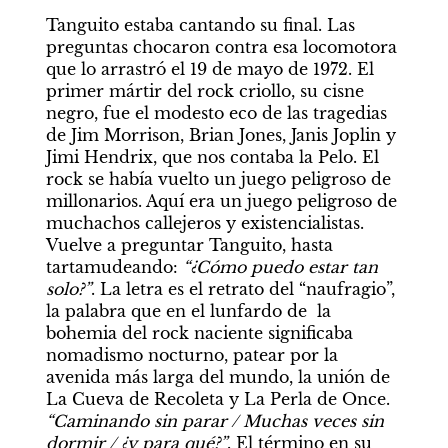
Tanguito estaba cantando su final. Las 
preguntas chocaron contra esa locomotora 
que lo arrastró el 19 de mayo de 1972. El 
primer mártir del rock criollo, su cisne 
negro, fue el modesto eco de las tragedias 
de Jim Morrison, Brian Jones, Janis Joplin y 
Jimi Hendrix, que nos contaba la Pelo. El 
rock se había vuelto un juego peligroso de 
millonarios. Aquí era un juego peligroso de 
muchachos callejeros y existencialistas. 
Vuelve a preguntar Tanguito, hasta 
tartamudeando: 
“¿Cómo puedo estar tan 
solo?”
. La letra es el retrato del “naufragio”, 
la palabra que en el lunfardo de  la 
bohemia del rock naciente significaba 
nomadismo nocturno, patear por la 
avenida más larga del mundo, la unión de 
La Cueva de Recoleta y La Perla de Once. 
“Caminando sin parar / Muchas veces sin 
dormir / ¿y para qué?”
. El término en su 