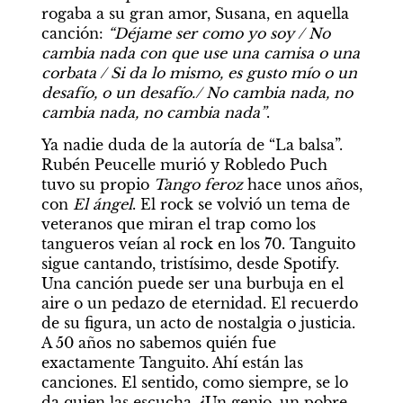
rogaba a su gran amor, Susana, en aquella 
canción: 
“Déjame ser como yo soy / No 
cambia nada con que use una camisa o una 
corbata / Si da lo mismo, es gusto mío o un 
desafío, o un desafío./ No cambia nada, no 
cambia nada, no cambia nada”
.
Ya nadie duda de la autoría de “La balsa”. 
Rubén Peucelle murió y Robledo Puch 
tuvo su propio 
Tango feroz
 hace unos años, 
con 
El ángel
. El rock se volvió un tema de 
veteranos que miran el trap como los 
tangueros veían al rock en los 70. Tanguito 
sigue cantando, tristísimo, desde Spotify. 
Una canción puede ser una burbuja en el 
aire o un pedazo de eternidad. El recuerdo 
de su figura, un acto de nostalgia o justicia. 
A 50 años no sabemos quién fue 
exactamente Tanguito. Ahí están las 
canciones. El sentido, como siempre, se lo 
da quien las escucha. ¿Un genio, un pobre 