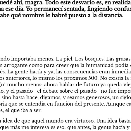
edé ahí, magra. Todo este desvarío es, en realidad
ese día. Yo permanecí sentada, fingiendo confusi
abe qué nombre le habré puesto a la distancia.
ndo importaba menos. La piel. Los bosques. Las grasas. E
 arrogante como para creer que la humanidad podía de
vés. La gente hacía y ya, las consecuencias eran inmedia
los anteriores, lo mismo los próximos 500. No existía la
(ni mucho menos: ahora hablar de futuro ya queda viej
, y el pasado −el debate sobre el pasado− no fue impor
sino hasta hace, digamos, y seamos generosos, un siglo. 
toria que se entendía en función del presente. Aunque ca
el que iba a ser.
a idea de que aquel mundo era virtuoso. Una idea basta
que más me interesa es eso: que antes, la gente hacía y 