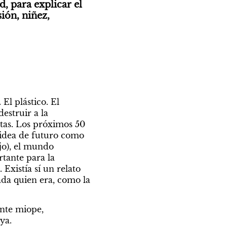
, para explicar el 
ón, niñez, 
l plástico. El 
struir a la 
tas. Los próximos 50 
 idea de futuro como 
o), el mundo 
tante para la 
Existía sí un relato 
da quien era, como la 
nte miope, 
ya.