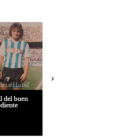
lieta Habif
 del buen
diente
 yo", del Turco
bien podría
 en 3 partes: su
lo como