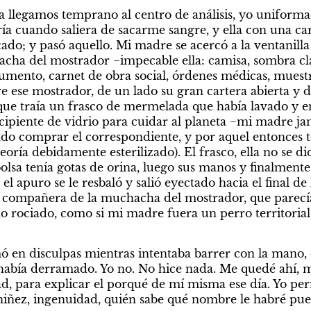
ía llegamos temprano al centro de análisis, yo uniform
ría cuando saliera de sacarme sangre, y ella con una car
ado; y pasó aquello. Mi madre se acercó a la ventanilla
cha del mostrador −impecable ella: camisa, sombra cla
ocumento, carnet de obra social, órdenes médicas, muestr
ese mostrador, de un lado su gran cartera abierta y del
ue traía un frasco de mermelada que había lavado y en 
cipiente de vidrio para cuidar al planeta −mi madre jamá
ado comprar el correspondiente, y por aquel entonces t
eoría debidamente esterilizado). El frasco, ella no se di
olsa tenía gotas de orina, luego sus manos y finalmente 
el apuro se le resbaló y salió eyectado hacia el final de 
compañera de la muchacha del mostrador, que parecía 
do rociado, como si mi madre fuera un perro territorial
mó en disculpas mientras intentaba barrer con la mano, 
 había derramado. Yo no. No hice nada. Me quedé ahí, m
dad, para explicar el porqué de mí misma ese día. Yo per
niñez, ingenuidad, quién sabe qué nombre le habré puest