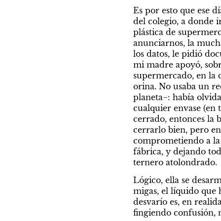
Es por esto que ese d
del colegio, a donde i
plástica de supermerc
anunciarnos, la mucha
los datos, le pidió d
mi madre apoyó, sobre 
supermercado, en la q
orina. No usaba un re
planeta−: había olvid
cualquier envase (en t
cerrado, entonces la b
cerrarlo bien, pero en 
comprometiendo a la 
fábrica, y dejando to
ternero atolondrado.
Lógico, ella se desar
migas, el líquido que
desvarío es, en reali
fingiendo confusión, 