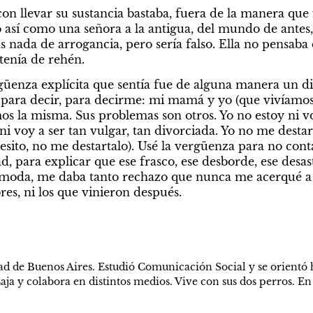
n llevar su sustancia bastaba, fuera de la manera que f
o así como una señora a la antigua, del mundo de antes,
nada de arrogancia, pero sería falso. Ella no pensaba e
tenía de rehén.
üenza explícita que sentía fue de alguna manera un di
 para decir, para decirme: mi mamá y yo (que vivíamos j
s la misma. Sus problemas son otros. Yo no estoy ni voy
 voy a ser tan vulgar, tan divorciada. Yo no me destart
esito, no me destartalo). Usé la vergüenza para no cont
ad, para explicar que ese frasco, ese desborde, ese desas
moda, me daba tanto rechazo que nunca me acerqué a ay
ores, ni los que vinieron después.
ad de Buenos Aires. Estudió Comunicación Social y se orientó h
aja y colabora en distintos medios. Vive con sus dos perros. En 