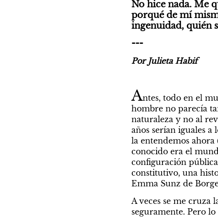
No hice nada. Me qu
porqué de mí misma 
ingenuidad, quién s
---
Por Julieta Habif
A
ntes, todo en el mu
hombre no parecía tan
naturaleza y no al re
años serían iguales a 
la entendemos ahora 
conocido era el mundo
configuración pública 
constitutivo, una his
Emma Sunz de Borges, 
A veces se me cruza l
seguramente. Pero lo 