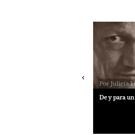
Por Julieta 
De y para un
Sobre Piedrabue
la biografía de P
Álvarez que escr
Darío Pagano y 
Sudestada este a