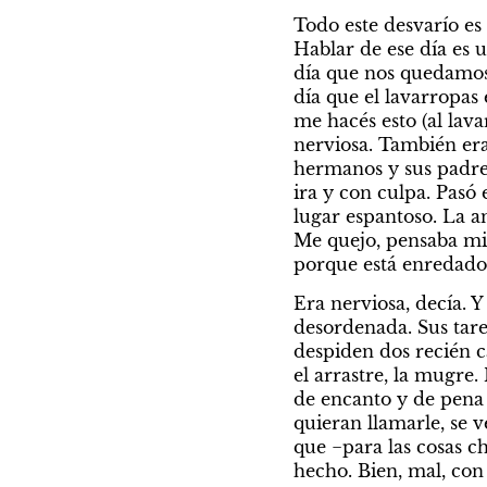
Todo este desvarío es
Hablar de ese día es u
día que nos quedamos 
día que el lavarropas
me hacés esto (al lav
nerviosa. También era
hermanos y sus padres
ira y con culpa. Pasó
lugar espantoso. La a
Me quejo, pensaba mi
porque está enredado
Era nerviosa, decía. 
desordenada. Sus tarea
despiden dos recién cas
el arrastre, la mugre.
de encanto y de pena c
quieran llamarle, se 
que −para las cosas c
hecho. Bien, mal, con