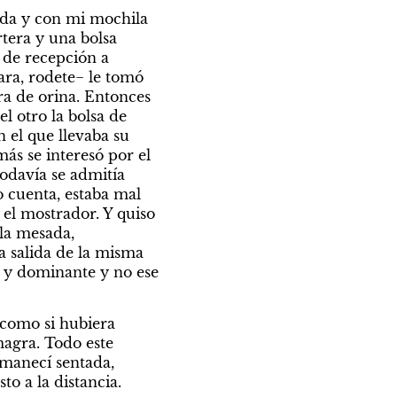
ada y con mi mochila 
tera y una bolsa 
 de recepción a 
ra, rodete− le tomó 
a de orina. Entonces 
 otro la bolsa de 
el que llevaba su 
s se interesó por el 
odavía se admitía 
o cuenta, estaba mal 
el mostrador. Y quiso 
la mesada, 
salida de la misma 
 y dominante y no ese 
como si hubiera 
agra. Todo este 
manecí sentada, 
o a la distancia.