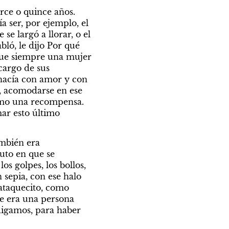
rce o quince años. 
 ser, por ejemplo, el 
 largó a llorar, o el 
ó, le dijo Por qué 
fue siempre una mujer 
argo de sus 
hacía con amor y con 
, acomodarse en ese 
como una recompensa. 
r esto último 
mbién era 
uto en que se 
os golpes, los bollos, 
sepia, con ese halo 
ataquecito, como 
e era una persona 
digamos, para haber 