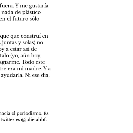
uera. Y me gustaría 
 nada de plástico 
n el futuro sólo 
que que construí en 
untas y solas) no 
 a estar así de 
alo (yo, aún hoy, 
agiarme. Todo este 
tre era mi madre. Y a 
udarla. Ni ese día, 
acia el periodismo. Es 
twitter es @julietahbf.