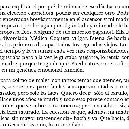
 para explicar el porqué de mi madre ese día, hace cato
na elección caprichosa, podría ser cualquier otro. Podría
encerradas brevísimamente en el ascensor y mi madre se
 empezó a perder agua por algún lado y mi madre le habl
arropas, a Dios, a alguno de sus muertos paganos). Ella 
 divorciada. Médica. Coqueta, vulgar. Buena. Se hacía c
, los primeros discapacitados, los segundos viejos. Lo 
 el tiempo y la vi sumar cada vez más responsabilidades
ngustiaba pero a la vez le gustaba quejarse, lo sentía 
 madre, porque tengo de qué. Puedo atreverme a afirma
 en mi genética emocional también.
Y para colmo de males, con tantos temas que atender, ta
s, sus razones, parecían las latas que van atadas a un a
ados, pero solo las latas. Quiero decir: sólo el barullo, l
 Hace unos años se murió y todo esto parece contado en 
on el que se cubre a los muertos; pero en cada crisis, 
veía bien saturado. La cuestión es que, además, mi madr
hicas, sin mayor trascendencia− hacía y ya. Que hacía, 
 consecuencias o no, lo mismo daba.