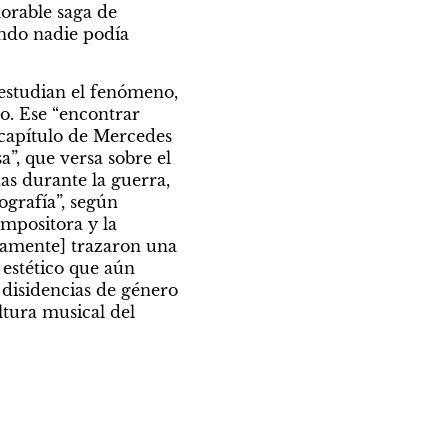
rable saga de 
ando nadie podía 
A cuarenta años de la guerra y ante la presencia de innumerables libros que estudian el fenómeno, 
o. Ese “encontrar 
 capítulo de Mercedes 
a”, que versa sobre el 
s durante la guerra, 
grafía”, según 
mpositora y la 
vamente] trazaron una 
estético que aún 
disidencias de género 
tura musical del 