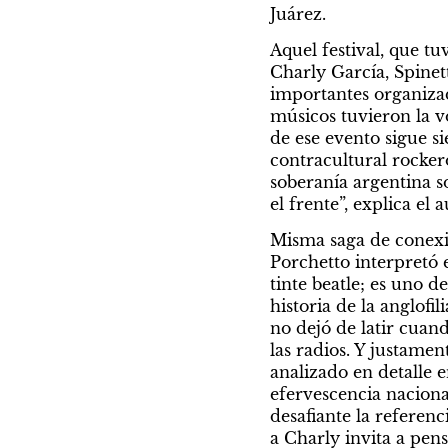
Juárez.
Aquel festival, que t
Charly García, Spinett
importantes organizad
músicos tuvieron la vo
de ese evento sigue si
contracultural rockero
soberanía argentina so
el frente”, explica el 
Misma saga de conexio
Porchetto interpretó 
tinte beatle; es uno d
historia de la anglofi
no dejó de latir cuand
las radios. Y justame
analizado en detalle e
efervescencia naciona
desafiante la referenc
a Charly invita a pen