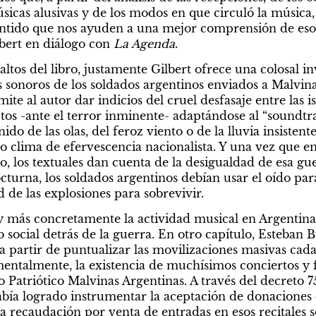
úsicas alusivas y de los modos en que circuló la música
ntido que nos ayuden a una mejor comprensión de esos 
bert en diálogo con 
La Agenda
.
ltos del libro, justamente Gilbert ofrece una colosal in
s sonoros de los soldados argentinos enviados a Malvina
e al autor dar indicios del cruel desfasaje entre las isl
os -ante el terror inminente- adaptándose al “soundtrac
onido de las olas, del feroz viento o de la lluvia insistent
ito clima de efervescencia nacionalista. Y una vez que e
, los textuales dan cuenta de la desigualdad de esa guer
octurna, los soldados argentinos debían usar el oído para 
 de las explosiones para sobrevivir.
-y más concretamente la actividad musical en Argentina
 social detrás de la guerra. En otro capítulo, Esteban 
a partir de puntualizar las movilizaciones masivas cada 
entalmente, la existencia de muchísimos conciertos y f
 Patriótico Malvinas Argentinas. A través del decreto 7
abía logrado instrumentar la aceptación de donaciones 
a recaudación por venta de entradas en esos recitales so