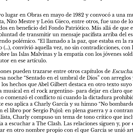
uvo lugar en Obras en mayo de 1982 y convocó a una mul
a, Nito Mestre y León Gieco, entre otros, fue uno de lo
os en beneficio del Fondo Patriótico. Más allá de que
luntad de transmitir un mensaje pacifista arriba del esc
endo polémico. “El llamado a la paz, que estaba en la ra
 (…), convivió aquella vez, no sin contradicciones, con l
bre las Islas Malvinas y la empatía con los jóvenes sol
autor en ese artículo.
nes pueden trazarse entre otros capítulos de 
Escucha
esa noche “Sentado en el umbral de Dios” con arreglos 
e los hechos que Abel Gilbert destaca en otro texto suyo 
lia musical en el rock argentino- para dejar en claro que 
o comenzó el conflicto ni cuando la dictadura prohibió 
nte eso aplica a Charly García y su himno “No bombarde
n el libro por Sergio Pujol: en plena guerra y a contram
lista, Charly compuso un tema de tono crítico que incl
ia a escuchar a The Clash. Las relaciones siguen y, por
sar en otro nombre propio con el que García se unió art