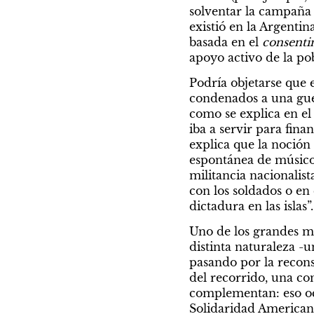
solventar la campaña 
existió en la Argentin
basada en el 
consenti
apoyo activo de la po
Podría objetarse que 
condenados a una guer
como se explica en el 
iba a servir para fina
explica que la noción
espontánea de músicos
militancia nacionalist
con los soldados o en 
dictadura en las islas”.
Uno de los grandes mé
distinta naturaleza -
pasando por la reconstr
del recorrido, una co
complementan: eso ocu
Solidaridad Americana