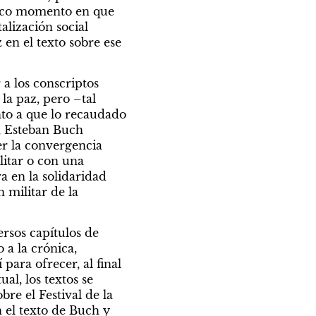
nico momento en que 
lización social 
en el texto sobre ese 
a los conscriptos 
a paz, pero –tal 
nto a que lo recaudado 
, Esteban Buch 
r la convergencia 
itar o con una 
a en la solidaridad 
 militar de la 
sos capítulos de 
a la crónica, 
para ofrecer, al final 
, los textos se 
e el Festival de la 
el texto de Buch y 