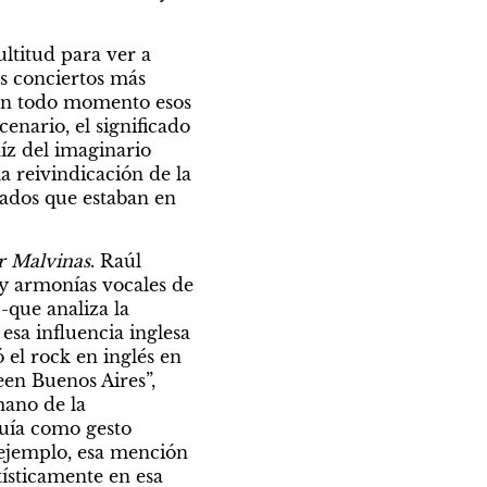
titud para ver a 
s conciertos más 
 en todo momento esos 
enario, el significado 
íz del imaginario 
a reivindicación de la 
dados que estaban en 
r Malvinas
. Raúl 
y armonías vocales de 
-que analiza la 
esa influencia inglesa 
el rock en inglés en 
en Buenos Aires”, 
ano de la 
uía como gesto 
 ejemplo, esa mención 
ísticamente en esa 