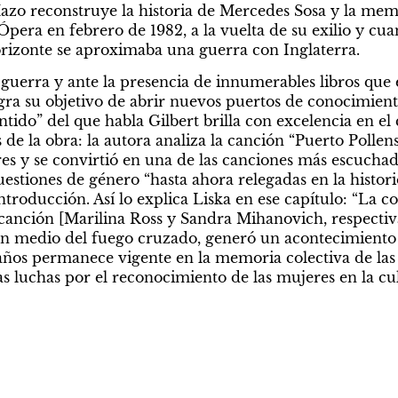
zo reconstruye la historia de Mercedes Sosa y la memo
 Ópera en febrero de 1982, a la vuelta de su exilio y cu
rizonte se aproximaba una guerra con Inglaterra.
gra su objetivo de abrir nuevos puertos de conocimient
tido” del que habla Gilbert brilla con excelencia en el
 de la obra: la autora analiza la canción “Puerto Pollens
s y se convirtió en una de las canciones más escuchada
uestiones de género “hasta ahora relegadas en la historio
ntroducción. Así lo explica Liska en ese capítulo: “La co
 canción [Marilina Ross y Sandra Mihanovich, respecti
en medio del fuego cruzado, generó un acontecimiento 
ños permanece vigente en la memoria colectiva de las 
as luchas por el reconocimiento de las mujeres en la cul