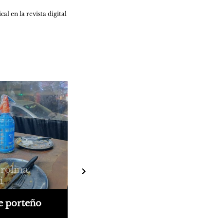
 en la revista digital 
rolina
i
e porteño