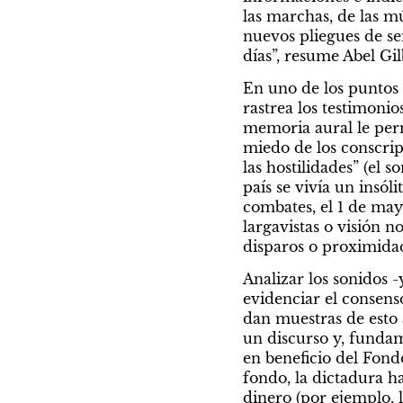
las marchas, de las m
nuevos pliegues de se
días”, resume Abel Gil
En uno de los puntos a
rastrea los testimonio
memoria aural le permit
miedo de los conscript
las hostilidades” (el s
país se vivía un insól
combates, el 1 de mayo
largavistas o visión n
disparos o proximidad
Analizar los sonidos 
evidenciar el consenso
dan muestras de esto 
un discurso y, fundam
en beneficio del Fondo
fondo, la dictadura h
dinero (por ejemplo, l