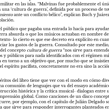
militar en las islas. “Malvinas fue probablemente el ú
a una ‘cultura de guerra’, definida por un proceso de tota
miento 
ante un conflicto bélico”, explican Buch y Juárez 
blación.
el público que pagaba una entrada lo hacía para ayudar 
ra absurda o que los músicos actuaban en nombre de l
texto- lo cierto es que ese decreto era explícito en cua
nciar los gastos de la guerra. Consultado por este medio
 del concepto 
cultura de guerra
 “nos sirve para entende
 y públicos para nada identificados con el régimen mil
a en torno a un objetivo que, por mucho que se insistier
el espíritu pacifista, concretamente no era sino la acción
ritos del libro tiene que ver con el modo en cómo diver
una comunión de lenguajes que va del ensayo académico 
ucción histórica y la crítica musical- dialogan entre sí 
mprensión global. Como canciones de un disco conceptual
rre, por ejemplo, con el capítulo de Julián Delgado sobr
 que sirve para responder interrogantes planteados en 