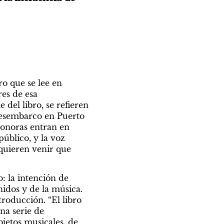
a guerra de Malvinas les llegó a los argentinos por los oídos”, es lo primero que se lee en 
es de esa 
del libro, se refieren 
desembarco en Puerto 
sonoras entran en 
úblico, y la voz 
quieren venir que 
: la intención de 
idos y de la música. 
roducción. “El libro 
na serie de 
bjetos musicales, de 