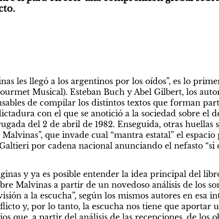
cto.
ourmet Musical). Esteban Buch y Abel Gilbert, los autor
ables de compilar los distintos textos que forman parte 
ictadura con el que se anotició a la sociedad sobre el 
ugada del 2 de abril de 1982. Enseguida, otras huellas 
Malvinas”, que invade cual “mantra estatal” el espacio p
 Galtieri por cadena nacional anunciando el nefasto “si 
nas y ya es posible entender la idea principal del libro
re Malvinas a partir de un novedoso análisis de los son
 visión a la escucha”, según los mismos autores en esa int
licto y, por lo tanto, la escucha nos tiene que aportar u
s que, a partir del análisis de las recepciones, de los o