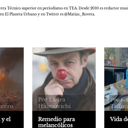
rrera Técnico superior en periodismo en TEA. Desde 2010 es redactor musical
en El Planeta Urbano y en Twitter es @Matias_Roveta.
Por Laura
Por Ca
ntero
Haimovichi
Taffon
 y el
Remedio para
Vida d
melancólicos