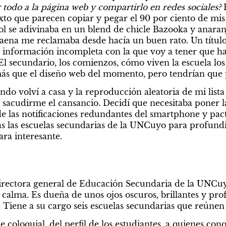
r todo a la página web y compartirlo en redes sociales? 
texto que parecen copiar y pegar el 90 por ciento de mis
 sol se adivinaba en un blend de chicle Bazooka y anaran
a faena me reclamaba desde hacía un buen rato. Un título
, información incompleta con la que voy a tener que h
El secundario, los comienzos, cómo viven la escuela los
 que el diseño web del momento, pero tendrían que pa
do volví a casa y la reproducción aleatoria de mi lista 
sacudirme el cansancio. Decidí que necesitaba poner la
de las notificaciones redundantes del smartphone y pact
as las escuelas secundarias de la UNCuyo para profundi
ara interesante. 
irectora general de Educación Secundaria de la UNCuyo
calma. Es dueña de unos ojos oscuros, brillantes y pro
Tiene a su cargo seis escuelas secundarias que reúnen a
 coloquial, del perfil de los estudiantes, a quienes conoc