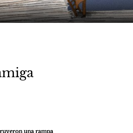
 amiga
truyeron una rampa 