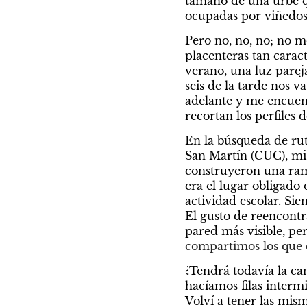
tamaño de una urbe qu
ocupadas por viñedos
Pero no, no, no; no m
placenteras tan caract
verano, una luz pareja
seis de la tarde nos v
adelante y me encuentr
recortan los perfiles 
En la búsqueda de ruta
San Martín (CUC), mi 
construyeron una ram
era el lugar obligado 
actividad escolar. Sie
El gusto de reencontr
pared más visible, pe
compartimos los que c
¿Tendrá todavía la can
hacíamos filas intermi
Volví a tener las mis