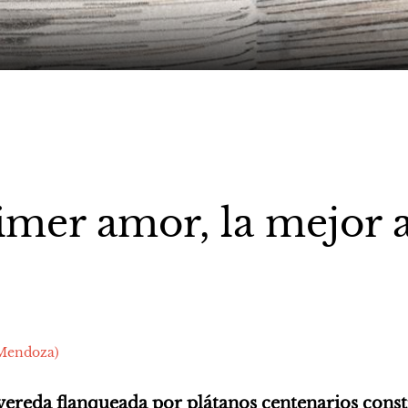
imer amor, la mejor
endoza)
 vereda flanqueada por plátanos centenarios cons