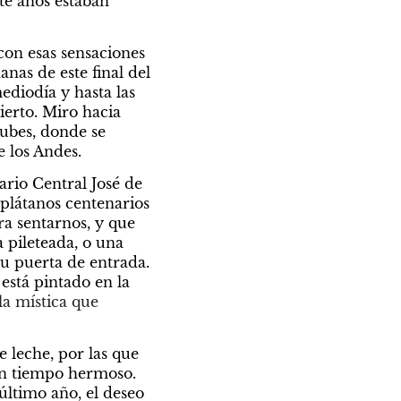
e años estaban 
on esas sensaciones 
nas de este final del 
ediodía y hasta las 
erto. Miro hacia 
ubes, donde se 
 los Andes.  
rio Central José de 
plátanos centenarios 
 sentarnos, y que 
 pileteada, o una 
su puerta de entrada. 
stá pintado en la 
a mística que 
 leche, por las que 
Un tiempo hermoso. 
ltimo año, el deseo 