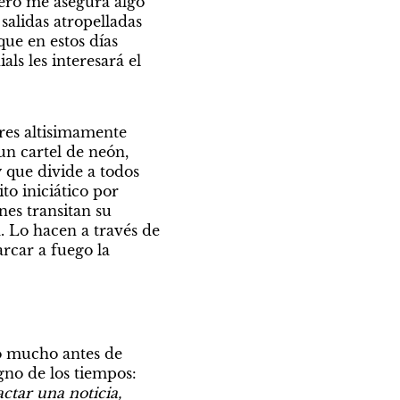
ero me asegura algo 
alidas atropelladas 
ue en estos días 
s les interesará el 
res altisimamente 
n cartel de neón, 
 que divide a todos 
o iniciático por 
es transitan su 
. Lo hacen a través de 
car a fuego la 
o mucho antes de 
no de los tiempos: 
tar una noticia, 