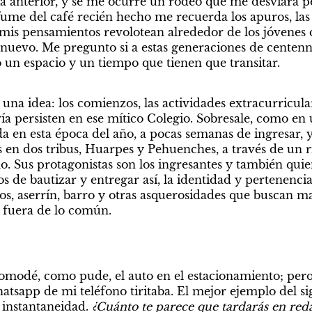
día anterior, y se me ocurre un rodeo que me desviará p
ume del café recién hecho me recuerda los apuros, las s
 mis pensamientos revolotean alrededor de los jóvenes q
evo. Me pregunto si a estas generaciones de centennial
o un espacio y un tiempo que tienen que transitar. 
una idea: los comienzos, las actividades extracurricula
ía persisten en ese mítico Colegio. Sobresale, como en u
a en esta época del año, a pocas semanas de ingresar, y
 en dos tribus, Huarpes y Pehuenches, a través de un rit
o. Sus protagonistas son los ingresantes y también quien
 de bautizar y entregar así, la identidad y pertenencia
s, aserrín, barro y otras asquerosidades que buscan mar
 fuera de lo común.   
comodé, como pude, el auto en el estacionamiento; per
tsapp de mi teléfono tiritaba. El mejor ejemplo del sig
 instantaneidad. 
¿Cuánto te parece que tardarás en redac