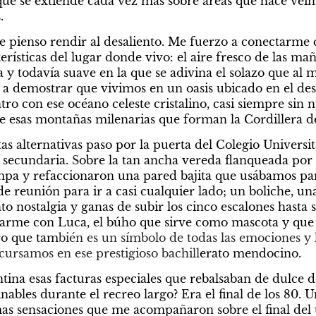
e se extiende cada vez más sobre áreas que hace veint
.
e pienso rendir al desaliento. Me fuerzo a conectarme c
erísticas del lugar donde vivo: el aire fresco de las maña
 y todavía suave en la que se adivina el solazo que al m
a a demostrar que vivimos en un oasis ubicado en el desi
o con ese océano celeste cristalino, casi siempre sin n
de esas montañas milenarias que forman la Cordillera de
s alternativas paso por la puerta del Colegio Universita
secundaria. 
S
obre la tan ancha vereda flanqueada por 
pa y refaccionaron una pared bajita que usábamos para
de reunión para ir a casi cualquier lado; un boliche, una
nto nostalgia y ganas de subir los cinco escalones hasta 
arme con Luca, el búho que sirve como mascota y que e
ro que tam
bién es un símbolo de todas las emociones y l
ursamos en ese prestigioso bachill
erato mendocino. 
tina esas facturas especiales que rebalsaban de dulce de
nables durante el recreo largo? Era el final de los 80. 
mas sensaciones que me acompañaron sobre el final del ú