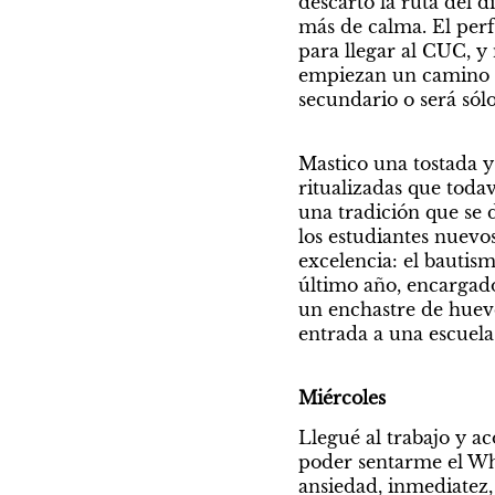
descarto la ruta del 
más de calma. El perf
para llegar al CUC, y
empiezan un camino nu
secundario o será sól
Mastico una tostada y 
ritualizadas que todav
una tradición que se d
los estudiantes nuevos
excelencia: el bautism
último año, encargados
un enchastre de huevo
entrada a una escuela
Miércoles
Llegué al trabajo y a
poder sentarme el Wha
ansiedad, inmediatez,