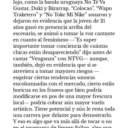
lujo, como la banda uruguaya No Té Va 
Gustar, Duki y Bizarrap. “Colocao”, “Wapo 
Traketero” y “No Toke Mi Nike” sonaron y 
dejaron en evidencia que la joven de 21 
años ganó en presencia arriba del 
escenario, se animó a tomar la voz cantante 
en cuanto al feminismo —”Es super 
importante tomar conciencia de cuántas 
chicas están desapareciendo” dijo antes de 
cantar “Venganza” con NTVG— aunque, 
también, dejó en evidencia que si se 
atreviera a tomar mayores riesgos —
esquivar ciertas tendencias sonoras 
encolumnadas con el mercado, cierto estilo 
boricua en los fraseos que bien podría 
modificarse en pos de una mayor frescura 
local— podría cobrar aún mayor vuelo 
artístico. Tiene potencial y aún le resta toda 
una carrera por delante para demostrarlo. 
Y eso es algo que va más allá de tocar o no 
en el programa de Jimmy Fallon, algo que 