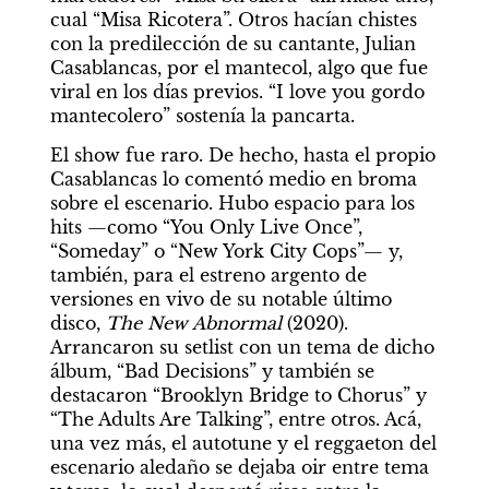
cual “Misa Ricotera”. Otros hacían chistes 
con la predilección de su cantante, Julian 
Casablancas, por el mantecol, algo que fue 
viral en los días previos. “I love you gordo 
mantecolero” sostenía la pancarta. 
El show fue raro. De hecho, hasta el propio 
Casablancas lo comentó medio en broma 
sobre el escenario. Hubo espacio para los 
hits —como “You Only Live Once”, 
“Someday” o “New York City Cops”— y, 
también, para el estreno argento de 
versiones en vivo de su notable último 
disco, 
The New Abnormal
 (2020). 
Arrancaron su setlist con un tema de dicho 
álbum, “Bad Decisions” y también se 
destacaron “Brooklyn Bridge to Chorus” y 
“The Adults Are Talking”, entre otros. Acá, 
una vez más, el autotune y el reggaeton del 
escenario aledaño se dejaba oir entre tema 