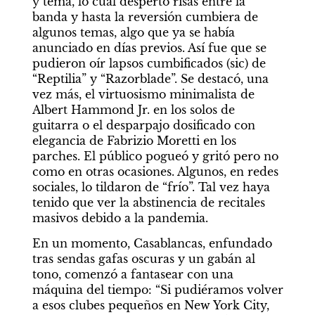
y tema, lo cual despertó risas entre la 
banda y hasta la reversión cumbiera de 
algunos temas, algo que ya se había 
anunciado en días previos. Así fue que se 
pudieron oír lapsos cumbificados (sic) de 
“Reptilia” y “Razorblade”. Se destacó, una 
vez más, el virtuosismo minimalista de 
Albert Hammond Jr. en los solos de 
guitarra o el desparpajo dosificado con 
elegancia de Fabrizio Moretti en los 
parches. El público pogueó y gritó pero no 
como en otras ocasiones. Algunos, en redes 
sociales, lo tildaron de “frío”. Tal vez haya 
tenido que ver la abstinencia de recitales 
masivos debido a la pandemia.
En un momento, Casablancas, enfundado 
tras sendas gafas oscuras y un gabán al 
tono, comenzó a fantasear con una 
máquina del tiempo: “Si pudiéramos volver 
a esos clubes pequeños en New York City, 