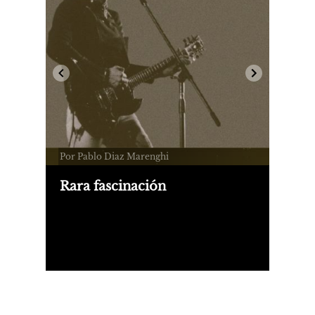
Por Pablo Diaz Marenghi
Rara fascinación
Se publica una biografía de Pity
Álvarez (Sudestada). Aquí, una
entrevista con su autor, Darío Pagano.