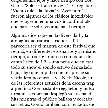
orígenes allá lejos y hace tiempo con Los 
Gatos. “Sólo se trata de vivir”, “El rey lloró”, 
“Viento dile a la lluvia” y "Ayer nomás” 
fueron algunos de los clásicos inoxidables 
que se oyeron en una voz inconfundible 
que parece sobrevivir ajena al tiempo.
Algunos dicen que en la diversidad y la 
ambigüedad radica la riqueza. Tal 
parecería ser el mantra de este festival que 
reunió, en diferentes escenarios y al mismo 
tiempo, al rock glamoroso con toques de 
canto lírico de LP —una pena que en casi 
todo su show el sonido estuvo demasiado 
bajo, algo que impidió que se aprecie su 
verdadera potencia— y a Nicki Nicole, una 
de las referentes actuales de la escena trap 
argentina. Con bastante reggaeton y pulso 
urbano, la rosarina desplegó su arsenal de 
hits mientras el público bailaba y coreaba 
sus letras. Contó también con invitados de 