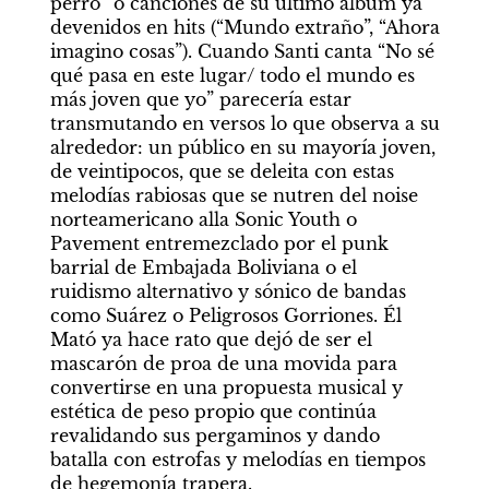
perro” o canciones de su último álbum ya 
devenidos en hits (“Mundo extraño”, “Ahora 
imagino cosas”). Cuando Santi canta “No sé 
qué pasa en este lugar/ todo el mundo es 
más joven que yo” parecería estar 
transmutando en versos lo que observa a su 
alrededor: un público en su mayoría joven, 
de veintipocos, que se deleita con estas 
melodías rabiosas que se nutren del noise 
norteamericano alla Sonic Youth o 
Pavement entremezclado por el punk 
barrial de Embajada Boliviana o el 
ruidismo alternativo y sónico de bandas 
como Suárez o Peligrosos Gorriones. Él 
Mató ya hace rato que dejó de ser el 
mascarón de proa de una movida para 
convertirse en una propuesta musical y 
estética de peso propio que continúa 
revalidando sus pergaminos y dando 
batalla con estrofas y melodías en tiempos 
de hegemonía trapera.