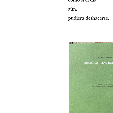
como si el día,
aún, 
pudiera deshacerse.