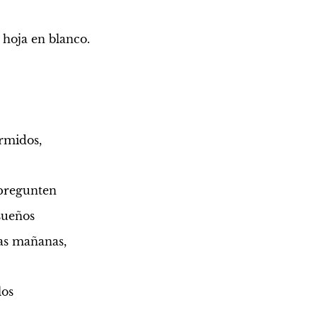
 hoja en blanco.
ormidos,
pregunten
 sueños
las mañanas,
los