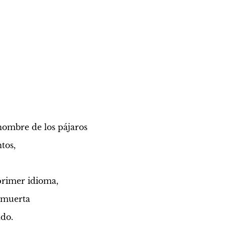
nombre de los pájaros
tos,
 primer idioma,
 muerta 
ndo.