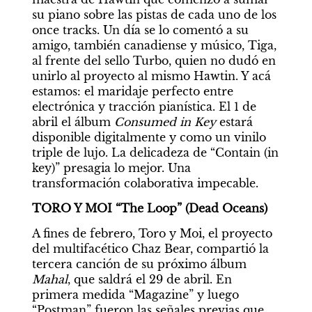
su piano sobre las pistas de cada uno de los 
once tracks. Un día se lo comentó a su 
amigo, también canadiense y músico, Tiga, 
al frente del sello Turbo, quien no dudó en 
unirlo al proyecto al mismo Hawtin. Y acá 
estamos: el maridaje perfecto entre 
electrónica y tracción pianística. El 1 de 
abril el álbum 
Consumed in Key
 estará 
disponible digitalmente y como un vinilo 
triple de lujo. La delicadeza de “Contain (in 
key)” presagia lo mejor. Una 
transformación colaborativa impecable.
TORO Y MOI “The Loop” (Dead Oceans)
A fines de febrero, Toro y Moi, el proyecto 
del multifacético Chaz Bear, compartió la 
tercera canción de su próximo álbum 
Mahal
, que saldrá el 29 de abril. En 
primera medida “Magazine” y luego 
“Postman” fueron las señales previas que 