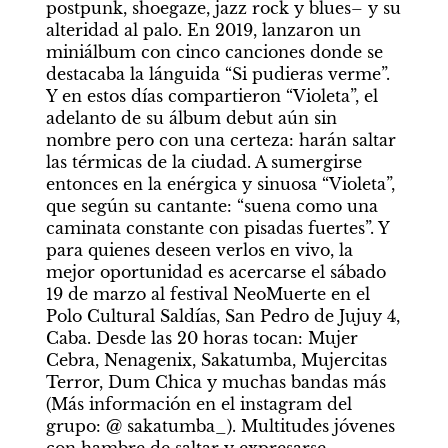
postpunk, shoegaze, jazz rock y blues– y su 
alteridad al palo. En 2019, lanzaron un 
miniálbum con cinco canciones donde se 
destacaba la lánguida “Si pudieras verme”. 
Y en estos días compartieron “Violeta”, el 
adelanto de su álbum debut aún sin 
nombre pero con una certeza: harán saltar 
las térmicas de la ciudad. A sumergirse 
entonces en la enérgica y sinuosa “Violeta”, 
que según su cantante: “suena como una 
caminata constante con pisadas fuertes”. Y 
para quienes deseen verlos en vivo, la 
mejor oportunidad es acercarse el sábado 
19 de marzo al festival NeoMuerte en el 
Polo Cultural Saldías, San Pedro de Jujuy 4, 
Caba. Desde las 20 horas tocan: Mujer 
Cebra, Nenagenix, Sakatumba, Mujercitas 
Terror, Dum Chica y muchas bandas más 
(Más información en el instagram del 
grupo: @ sakatumba_). Multitudes jóvenes 