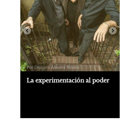
Por Gustavo Álvarez Núñez
La experimentación al poder
El ambient country de Suss, los
paisajes electrónicos distorsionados de
Isa Gordon (foto), el drone metal de
Sun O))), los field recordings del
octogenario Irmin Schmidt.