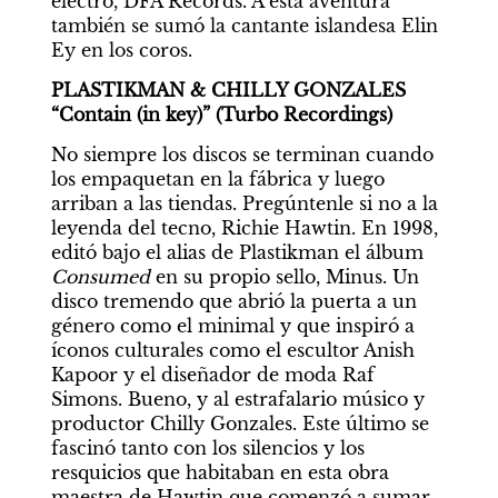
electro, DFA Records. A esta aventura 
también se sumó la cantante islandesa Elin 
Ey en los coros.
PLASTIKMAN & CHILLY GONZALES 
“Contain (in key)” (Turbo Recordings)
No siempre los discos se terminan cuando 
los empaquetan en la fábrica y luego 
arriban a las tiendas. Pregúntenle si no a la 
leyenda del tecno, Richie Hawtin. En 1998, 
editó bajo el alias de Plastikman el álbum 
Consumed 
en su propio sello, Minus. Un 
disco tremendo que abrió la puerta a un 
género como el minimal y que inspiró a 
íconos culturales como el escultor Anish 
Kapoor y el diseñador de moda Raf 
Simons. Bueno, y al estrafalario músico y 
productor Chilly Gonzales. Este último se 
fascinó tanto con los silencios y los 
resquicios que habitaban en esta obra 
maestra de Hawtin que comenzó a sumar 