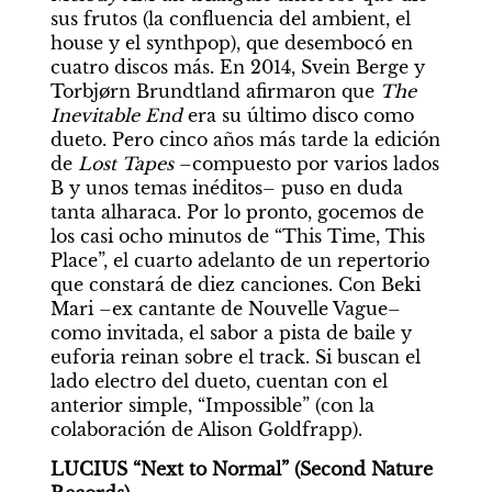
sus frutos (la confluencia del ambient, el 
house y el synthpop), que desembocó en 
cuatro discos más. En 2014, Svein Berge y 
Torbjørn Brundtland afirmaron que 
The 
Inevitable End
 era su último disco como 
dueto. Pero cinco años más tarde la edición 
de 
Lost Tapes
 –compuesto por varios lados 
B y unos temas inéditos– puso en duda 
tanta alharaca. Por lo pronto, gocemos de 
los casi ocho minutos de “This Time, This 
Place”, el cuarto adelanto de un repertorio 
que constará de diez canciones. Con Beki 
Mari –ex cantante de Nouvelle Vague– 
como invitada, el sabor a pista de baile y 
euforia reinan sobre el track. Si buscan el 
lado electro del dueto, cuentan con el 
anterior simple, “Impossible” (con la 
colaboración de Alison Goldfrapp).
LUCIUS “Next to Normal” (Second Nature 