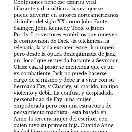
Confesiones tiene ese espíritu vital, 
hilarante y dramático a la vez, que se 
puede advertir en autores norteamericanos 
disimiles del siglo XX como John Fante, 
Salinger, John Kennedy Toole o James 
Purdy. Los vectores esotéricos que mueven 
la cosmovisión de Dick -la telekinesis, la 
telepatía, la vida extraterrestre- irrumpen 
pero desde la óptica deslegitimada de Jack, 
un “loco” que recuerda bastante a Seymour 
Glass: casi al pasar se menciona que es un 
ex combatiente. Jack no puede hacerse 
cargo de sí mismo y debe ir a vivir con su 
hermana Fay, y Charley, su marido, un tipo 
violento y débil. La confusa y despiadada 
personalidad de Fay -una mujer 
empoderada pero con una estructura de 
pensamiento machista-, está basada en 
Anne, la tercera mujer del escritor, con 
quien tuvo su primera hija. Cuando Anne 
leyó el libro no pudo evitar pensar que 