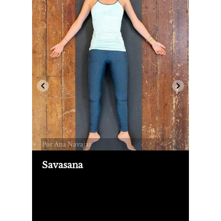
Por Ana Navajas
Savasana
Ojalá este no haya sido uno de esos
años indeterminados, pienso, uno de
esos que en un tiempo, al mirar para
atrás, se mezcle con los otros.