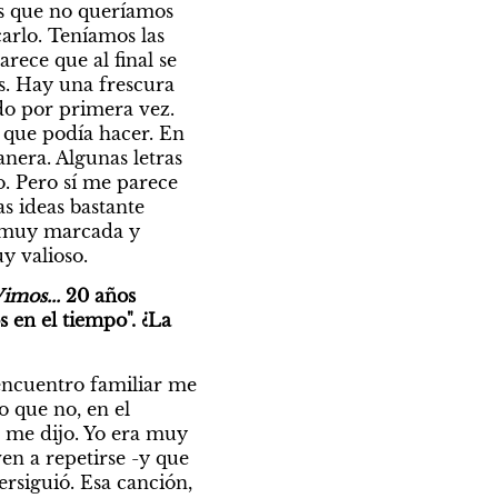
s que no queríamos 
arlo. Teníamos las 
ece que al final se 
. Hay una frescura 
do por primera vez. 
que podía hacer. En 
nera. Algunas letras 
. Pero sí me parece 
 ideas bastante 
 muy marcada y 
 valioso. 
imos...
 20 años 
en el tiempo". ¿La 
ncuentro familiar me 
 que no, en el 
 me dijo. Yo era muy 
n a repetirse -y que 
rsiguió. Esa canción, 