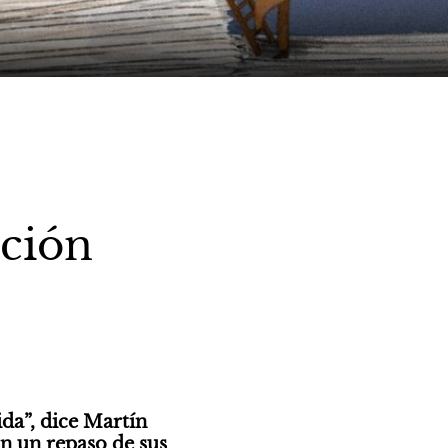
ción
a”, dice Martín 
n un repaso de sus 