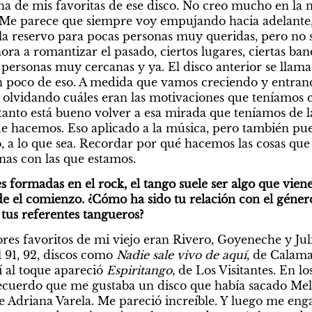
na de mis favoritas de ese disco. No creo mucho en la no
 Me parece que siempre voy empujando hacia adelante,
 la reservo para pocas personas muy queridas, pero no s
a a romantizar el pasado, ciertos lugares, ciertas band
personas muy cercanas y ya. El disco anterior se llama 
 poco de eso. A medida que vamos creciendo y entrando 
 olvidando cuáles eran las motivaciones que teníamos
tanto está bueno volver a esa mirada que teníamos de la
 hacemos. Eso aplicado a la música, pero también pued
jo, a lo que sea. Recordar por qué hacemos las cosas qu
nas con las que estamos. 
s formadas en el rock, el tango suele ser algo que viene
e el comienzo. ¿Cómo ha sido tu relación con el género 
tus referentes tangueros? 
ores favoritos de mi viejo eran Rivero, Goyeneche y Jul
 91, 92, discos como 
Nadie sale vivo de aquí
, de Calama
 al toque apareció 
Espiritango
, de Los Visitantes. En lo
Recuerdo que me gustaba un disco que había sacado Melop
de Adriana Varela. Me pareció increíble. Y luego me en