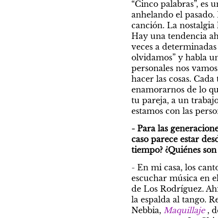
“Cinco palabras”, es u
anhelando el pasado.
canción. La nostalgia
Hay una tendencia ahor
veces a determinadas 
olvidamos” y habla un
personales nos vamos
hacer las cosas. Cada 
enamorarnos de lo que
tu pareja, a un traba
estamos con las perso
- Para las generacione
caso parece estar desd
tiempo? ¿Quiénes son 
- En mi casa, los cant
escuchar música en el
de Los Rodríguez. Ahí
la espalda al tango. 
Nebbia, 
Maquillaje
 , 