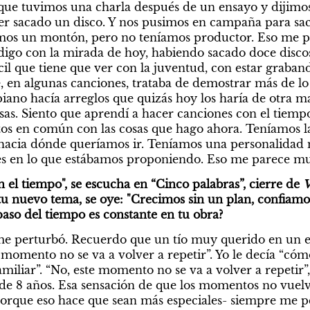
que tuvimos una charla después de un ensayo y dijimo
aber sacado un disco. Y nos pusimos en campaña para sac
mos un montón, pero no teníamos productor. Eso me par
igo con la mirada de hoy, habiendo sacado doce discos
cil que tiene que ver con la juventud, con estar graban
en algunas canciones, trataba de demostrar más de lo 
piano hacía arreglos que quizás hoy los haría de otra ma
as. Siento que aprendí a hacer canciones con el tiempo
s en común con las cosas que hago ahora. Teníamos las
, hacia dónde queríamos ir. Teníamos una personalidad
s en lo que estábamos proponiendo. Eso me parece muy
 el tiempo", se escucha en “Cinco palabras”, cierre de 
V
tu nuevo tema, se oye: "Crecimos sin un plan, confiamos 
aso del tiempo es constante en tu obra? 
me perturbó. Recuerdo que un tío muy querido en un e
 momento no se va a volver a repetir”. Yo le decía “cómo
iliar”. “No, este momento no se va a volver a repetir”,
de 8 años. Esa sensación de que los momentos no vuelve
 porque eso hace que sean más especiales- siempre me pe