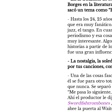
Borges en la literatur
sacó un tema como “F
- Hasta los 24, 25 añ
que era muy fanático
jazz, el tango. En cua
periodismo y esa cosa 
muy interesante. Algo
historias a partir de 
fue una gran influenci
- La nostalgia, la sol
por tus canciones, c
- Una de las cosas fas
él se fue para otro t
que nunca. Se separó 
“Me pasa lo siguiente,
Swordfishtrombones
abre la puerta al Wai