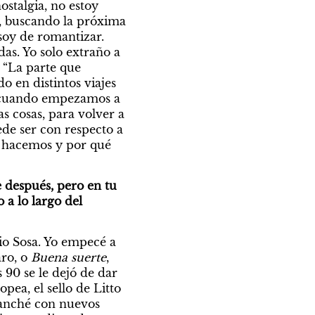
stalgia, no estoy 
 buscando la próxima 
oy de romantizar. 
as. Yo solo extraño a 
“La parte que 
en distintos viajes 
 cuando empezamos a 
s cosas, para volver a 
e ser con respecto a 
e hacemos y por qué 
 después, pero en tu 
a lo largo del 
io Sosa. Yo empecé a 
ro, o 
Buena suerte
, 
s 90 se le dejó de dar 
ea, el sello de Litto 
ganché con nuevos 