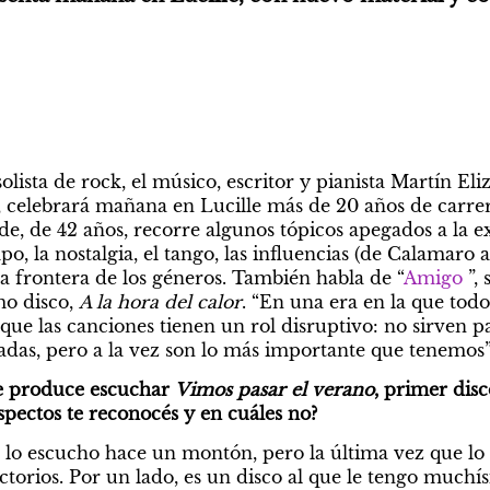
 
lista de rock, el músico, escritor y pianista Martín Eliza
, celebrará mañana en Lucille más de 20 años de carrer
de, de 42 años, recorre algunos tópicos apegados a la ex
o, la nostalgia, el tango, las influencias (de Calamaro 
la frontera de los géneros. También habla de “
Amigo
 ”,
o disco, 
A la hora del calor
. “En una era en la que todo 
ue las canciones tienen un rol disruptivo: no sirven par
tadas, pero a la vez son lo más importante que tenemos”
e produce escuchar 
Vimos pasar el verano
, primer disc
spectos te reconocés y en cuáles no? 
 lo escucho hace un montón, pero la última vez que lo 
ctorios. Por un lado, es un disco al que le tengo muchí