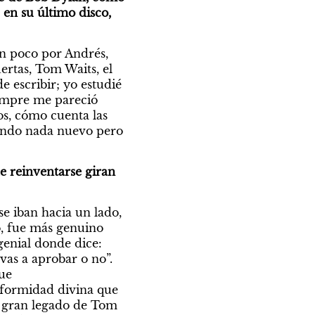
en su último disco, 
n poco por Andrés, 
tas, Tom Waits, el 
 escribir; yo estudié 
iempre me pareció 
s, cómo cuenta las 
iendo nada nuevo pero 
e reinventarse giran 
e iban hacia un lado, 
, fue más genuino 
enial donde dice: 
as a aprobar o no”. 
Ahí el productor le dijo que no podían seguir trabajando juntos. Y tal es así que 
eformidad divina que 
l gran legado de Tom 