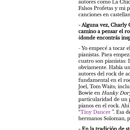
autores como La Chica
Falsos Profetas y mi p
canciones en castellan
- Alguna vez, Charly G
camino a pensar el roc
¿donde encontrás insp
- Yo empecé a tocar e
pianistas. Para empeza
cuatro son pianistas: 
obviamente. Había una
autores del rock de a
fundamental en el ro
Joel, Tom Waits; inclu
Bowie en
 Hunky Dor
particularidad de un p
pianos en el rock. Ah
“
Tiny Dancer
 ”. Esa 
hermanos Soloman, pe
- En la tradición de s