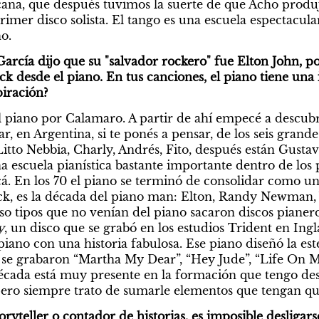
na, que después tuvimos la suerte de que Acho produj
rimer disco solista. El tango es una escuela espectacula
o. 
arcía dijo que su "salvador rockero" fue Elton John, por
k desde el piano. En tus canciones, el piano tiene una 
iración? 
l piano por Calamaro. A partir de ahí empecé a descub
r, en Argentina, si te ponés a pensar, de los seis grande
Litto Nebbia, Charly, Andrés, Fito, después están Gustavo
 escuela pianística bastante importante dentro de los 
cá. En los 70 el piano se terminó de consolidar como un
ck, es la década del piano man: Elton, Randy Newman, 
so tipos que no venían del piano sacaron discos pianero
y
, un disco que se grabó en los estudios Trident en Ingla
iano con una historia fabulosa. Ese piano diseñó la esté
í se grabaron “Martha My Dear”, “Hey Jude”, “Life On Mar
década está muy presente en la formación que tengo des
ro siempre trato de sumarle elementos que tengan que
toryteller o contador de historias, es imposible desliga