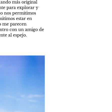
uando más original 
te para explorar y 
no nos permitimos 
itimos estar en 
o me parecen 
entro con un amigo de 
te al espejo. 