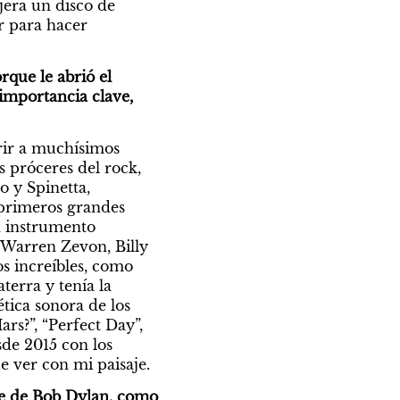
era un disco de 
r para hacer 
que le abrió el 
importancia clave, 
rir a muchísimos 
s próceres del rock, 
 y Spinetta, 
primeros grandes 
 instrumento 
Warren Zevon, Billy 
s increíbles, como 
terra y tenía la 
tica sonora de los 
s?”, “Perfect Day”, 
de 2015 con los 
 ver con mi paisaje. 
rse de Bob Dylan, como 