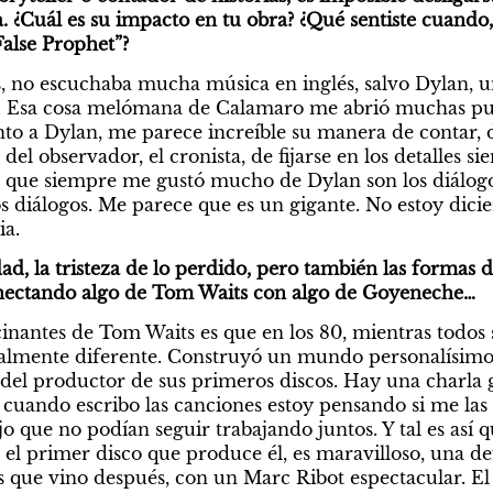
a. ¿Cuál es su impacto en tu obra? ¿Qué sentiste cuando, 
alse Prophet”? 
os, no escuchaba mucha música en inglés, salvo Dylan, u
. Esa cosa melómana de Calamaro me abrió muchas puer
nto a Dylan, me parece increíble su manera de contar, de
del observador, el cronista, de fijarse en los detalles s
 que siempre me gustó mucho de Dylan son los diálogo
los diálogos. Me parece que es un gigante. No estoy dic
a. 
edad, la tristeza de lo perdido, pero también las formas d
onectando algo de Tom Waits con algo de Goyeneche… 
cinantes de Tom Waits es que en los 80, mientras todos s
otalmente diferente. Construyó un mundo personalísimo
del productor de sus primeros discos. Hay una charla g
 cuando escribo las canciones estoy pensando si me las v
, el primer disco que produce él, es maravilloso, una d
ts que vino después, con un Marc Ribot espectacular. E