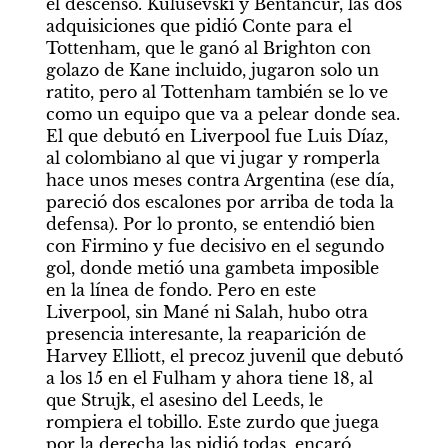
el descenso. Kulusevski y Bentancur, las dos 
adquisiciones que pidió Conte para el 
Tottenham, que le ganó al Brighton con 
golazo de Kane incluido, jugaron solo un 
ratito, pero al Tottenham también se lo ve 
como un equipo que va a pelear donde sea. 
El que debutó en Liverpool fue Luis Díaz, 
al colombiano al que vi jugar y romperla 
hace unos meses contra Argentina (ese día, 
pareció dos escalones por arriba de toda la 
defensa). Por lo pronto, se entendió bien 
con Firmino y fue decisivo en el segundo 
gol, donde metió una gambeta imposible 
en la línea de fondo. Pero en este 
Liverpool, sin Mané ni Salah, hubo otra 
presencia interesante, la reaparición de 
Harvey Elliott, el precoz juvenil que debutó 
a los 15 en el Fulham y ahora tiene 18, al 
que Strujk, el asesino del Leeds, le 
rompiera el tobillo. Este zurdo que juega 
por la derecha las pidió todas, encaró 