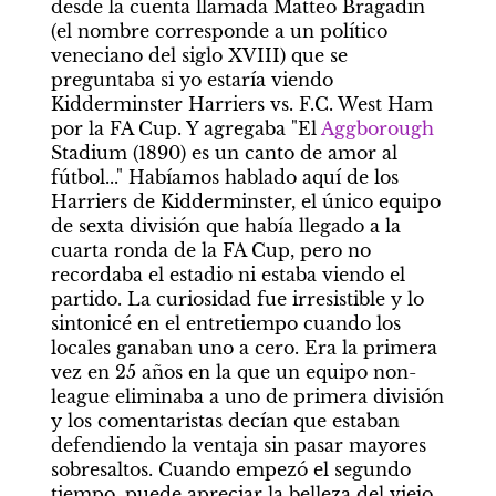
desde la cuenta llamada Matteo Bragadin 
(el nombre corresponde a un político 
veneciano del siglo XVIII) que se 
preguntaba si yo estaría viendo 
Kidderminster Harriers vs. F.C. West Ham 
por la FA Cup. Y agregaba "El 
Aggborough
Stadium (1890) es un canto de amor al 
fútbol..." Habíamos hablado aquí de los 
Harriers de Kidderminster, el único equipo 
de sexta división que había llegado a la 
cuarta ronda de la FA Cup, pero no 
recordaba el estadio ni estaba viendo el 
partido. La curiosidad fue irresistible y lo 
sintonicé en el entretiempo cuando los 
locales ganaban uno a cero. Era la primera 
vez en 25 años en la que un equipo non-
league eliminaba a uno de primera división 
y los comentaristas decían que estaban 
defendiendo la ventaja sin pasar mayores 
sobresaltos. Cuando empezó el segundo 
tiempo, puede apreciar la belleza del viejo 