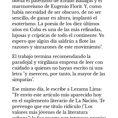
borda el patetismo de Emilio Ballagas y el 
marmoreísmo de Eugenio Florit. Y, como 
había necesidad de ser obscuro, de no ser 
sencillo, de ganar en altura, implantó el 
esoterismo. La poesía de los diez últimos 
años en Cuba es una de las más refinadas, 
lujosas y crípticas de todo el continente. Yo 
espero que algún día saldrán a flote las 
razones y sinrazones de este movimiento".
El trabajo termina recomendando la 
paradojal y virgiliana empresa de leer con 
cuidado a quienes no hayan escrito ni una 
letra "y merecen, por tanto, la mayor de las 
simpatías". 
Ese mismo día, le escribe a Lezama Lima:  
"Te envío este artículo mío aparecido hoy 
en el suplemento literario de La Nación. Te 
prevengo que ese título ridículo ("Los 
valores más jóvenes de la literatura 
cubana") le fue puesto por intereses propios 