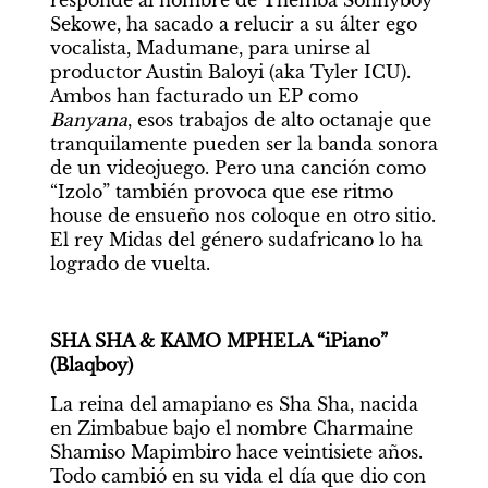
responde al nombre de Themba Sonnyboy 
Sekowe, ha sacado a relucir a su álter ego 
vocalista, Madumane, para unirse al 
productor Austin Baloyi (aka Tyler ICU). 
Ambos han facturado un EP como 
Banyana
, esos trabajos de alto octanaje que 
tranquilamente pueden ser la banda sonora 
de un videojuego. Pero una canción como 
“Izolo” también provoca que ese ritmo 
house de ensueño nos coloque en otro sitio. 
El rey Midas del género sudafricano lo ha 
logrado de vuelta.
SHA SHA & KAMO MPHELA “iPiano” 
(Blaqboy)
La reina del amapiano es Sha Sha, nacida 
en Zimbabue bajo el nombre Charmaine 
Shamiso Mapimbiro hace veintisiete años. 
Todo cambió en su vida el día que dio con 