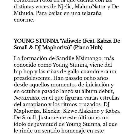
corazones rotos en la que cuenta con las 
distintas voces de Njelic, MalumNator y De 
Mthuda. Para bailar en una telaraña 
enorme.
YOUNG STUNNA “Adiwele (Feat. Kabza De 
Small & DJ Maphorisa)” (Piano Hub)
La formación de Sandile Msimango, más 
conocido como Young Stunna, viene del 
hip hop y las riñas de gallo cuando era un 
preadolescente. Han pasado ocho años 
desde aquellos momentos de iniciación y 
en octubre pasado lanzó su álbum debut, 
Notumato
, en el que figuran varias estrellas 
del amapiano y los ritmos cruzados: DJ 
Maphorisa, Blxckie, Sizwe Alakaine y Kabza 
De Small. Justamente este último es un 
ídolo de juventud de Young Stunna, al que 
le rinde un sentido homenaje en este 