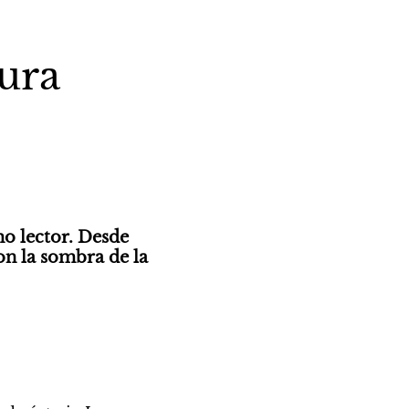
ndez
Núñez
s de
Pequeño tratado
tura
sobre los padres
o lector. Desde 
on la sombra de la 