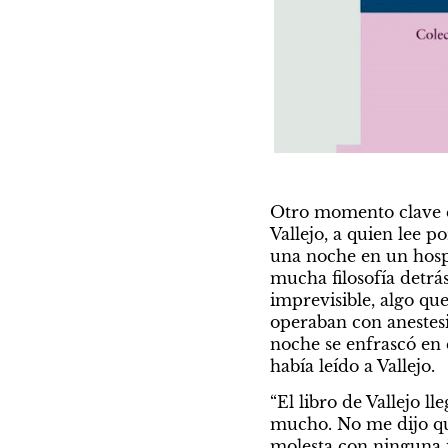
La época
Otro momento clave en
Vallejo, a quien lee p
una noche en un hospi
mucha filosofía detrá
imprevisible, algo que
operaban con anestesi
LA ÉPOCA
noche se enfrascó en 
El carro que no pa
había leído a Vallejo.
“El libro de Vallejo 
Por Juan José Becerra
mucho. No me dijo qu
molesta con ninguna i