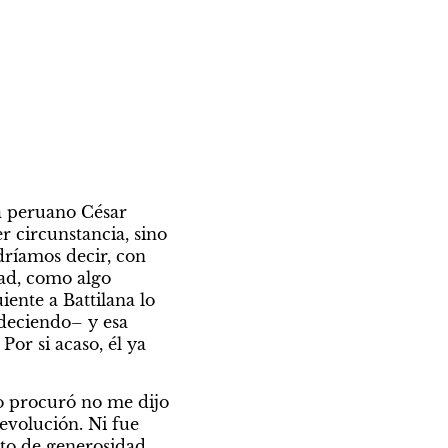
a peruano César 
r circunstancia, sino 
ríamos decir, con 
ad, como algo 
ente a Battilana lo 
deciendo– y esa 
. Por si acaso, él ya 
o procuró no me dijo 
olución. Ni fue 
to de generosidad 