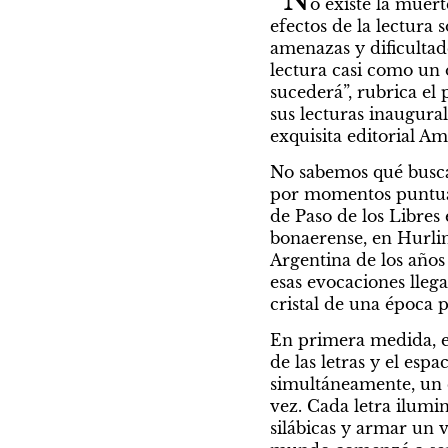
Destacados
o existe la muert
efectos de la lectura
amenazas y dificultade
lectura casi como un
sucederá”, rubrica el
sus lecturas inaugural
exquisita editorial A
No sabemos qué buscam
por momentos puntuale
de Paso de los Libres 
bonaerense, en Hurli
Argentina de los años 
esas evocaciones llega
cristal de una época p
En primera medida, es
Por Carmen M. Cáceres
Por N
de las letras y el esp
Aquí somos
Un 
simultáneamente, un e
vez. Cada letra ilumin
todos violinistas
tie
silábicas y armar un v