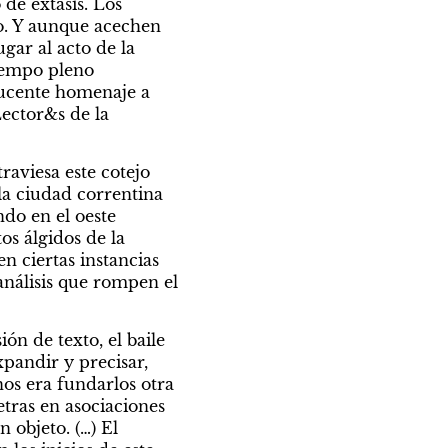
de éxtasis. Los 
o. Y aunque acechen 
gar al acto de la 
empo pleno 
ducente homenaje a 
ector&s de la 
aviesa este cotejo 
a ciudad correntina 
do en el oeste 
 álgidos de la 
n ciertas instancias 
análisis que rompen el 
 de texto, el baile 
hi
Por Romina Paula
pandir y precisar, 
La vida en
os era fundarlos otra 
tras en asociaciones 
plástico
objeto. (…) El 