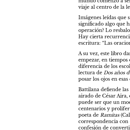
mundo comenzó a ser m
viaje al centro de la l
Imágenes leídas que s
Experiencias
significado algo que 
operación? Lo resbalo
Hay cierta recurrencia
escritura: “Las oracio
A su vez, este libro d
empezar, en tiempos d
diferencia de los esc
lectura de 
Dos años d
posar los ojos en esas
Battilana defiende las
EXPERIENCIAS
airado de César Aira, 
puede ser que un modes
Un día en la vida
centenarios y prolifere
poeta de 
Ramitas
 (Ca
Artistas, músicos, escritores, periodista
correspondencia con e
actores, dramaturgos y cineastas cuen
confesión de converti