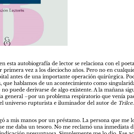
 esta autobiografía de lector se relaciona con el poet
or primera vez a los dieciocho años. Pero no en cualquie
tal antes de una importante operación quirúrgica. Pod
s, que hablamos de un acontecimiento como singularid
 no puede derivarse de algo existente. A la mañana sigui
a general –por un problema respiratorio que venía pa
el universo rupturista e iluminador del autor de 
Trilce
ra
llegó a mis manos por un préstamo. La persona que me l
e me daba un tesoro. No me reclamó una inmediata dev
ndicación presuntuosa. Simplemente me lo dio. Ese ac