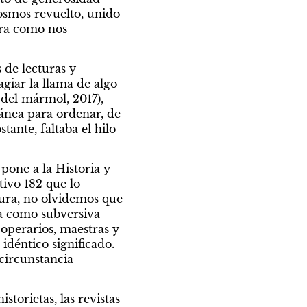
osmos revuelto, unido 
ra como nos 
de lecturas y 
giar la llama de algo 
 del mármol, 2017), 
ánea para ordenar, de 
nte, faltaba el hilo 
pone a la Historia y 
ivo 182 que lo 
dura, no olvidemos que 
a como subversiva 
operarios, maestras y 
idéntico significado. 
circunstancia 
zo
Por Jorge Luis Fernández
ómo
Los laberintos de
torietas, las revistas 