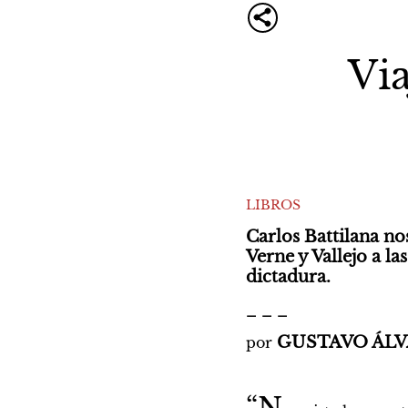
Por Leticia Frenkel
Por Le
Hoy es así, así es
Una
Via
hoy
fe
Autores
LIBROS
Carlos Battilana no
Verne y Vallejo a la
dictadura.
_ _ _
GUSTAVO ÁL
por 
“N