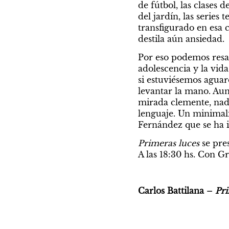
sobre los padres
con
de fútbol, las clases d
del jardín, las series
transfigurado en esa 
destila aún ansiedad.
Latitud 34
Por eso podemos resalt
adolescencia y la vida
si estuviésemos aguar
levantar la mano. Aunq
mirada clemente, nad
lenguaje. Un minimali
Fernández que se ha 
Primeras luces
 se pre
A las 18:30 hs. Con G
LATITUD 34
Quiero hablar co
Carlos Battilana – 
Pri
Por Alejando Caravario
Las derivas telefónicas son conocidas p
_ _ _