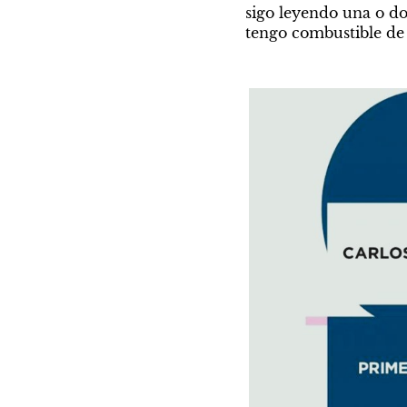
vivieron aquellos días de 1983 en los qu
sigo leyendo una o do
argentinos pudimos volver a la urnas .
tengo combustible de 
Por Silvina Cena
Por C
Ya no
Vid