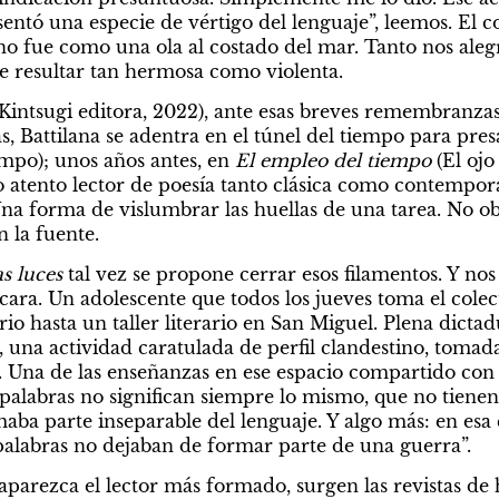
sentó una especie de vértigo del lenguaje”, leemos. El c
Aira
o fue como una ola al costado del mar. Tanto nos aleg
e resultar tan hermosa como violenta.
(Kintsugi editora, 2022), ante esas breves remembranzas 
s, Battilana se adentra en el túnel del tiempo para presa
empo); unos años antes, en 
El empleo del tiempo
 (El ojo
 atento lector de poesía tanto clásica como contempor
 forma de vislumbrar las huellas de una tarea. No obsta
n la fuente.
s luces
 tal vez se propone cerrar esos filamentos. Y nos 
a cara. Un adolescente que todos los jueves toma el colect
io hasta un taller literario en San Miguel. Plena dicta
o, una actividad caratulada de perfil clandestino, tomad
. Una de las enseñanzas en ese espacio compartido con 
as palabras no significan siempre lo mismo, que no tienen 
aba parte inseparable del lenguaje. Y algo más: en esa 
zequiel Mesa
Por Mariano del Ma
s palabras no dejaban de formar parte de una guerra”.
abuelo, el oso
Para saber c
aparezca el lector más formado, surgen las revistas de his