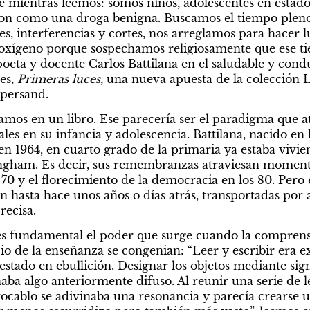
e mientras leemos: somos niños, adolescentes en estado 
 son como una droga benigna. Buscamos el tiempo plen
s, interferencias y cortes, nos arreglamos para hacer lu
 oxígeno porque sospechamos religiosamente que ese ti
 poeta y docente Carlos Battilana en el saludable y con
es, 
Primeras luces
, una nueva apuesta de la colección L
mpersand.
os en un libro. Ese parecería ser el paradigma que atr
s en su infancia y adolescencia. Battilana, nacido en l
en 1964, en cuarto grado de la primaria ya estaba vivien
ngham. Es decir, sus remembranzas atraviesan momentos
70 y el florecimiento de la democracia en los 80. Pero e
n hasta hace unos años o días atrás, transportadas por 
recisa.
 fundamental el poder que surge cuando la comprensión
atalia Moret
Por Laura Haimovic
acio de la enseñanza se congenian: “Leer y escribir era ex
chiste a
Retazos de
stado en ebullición. Designar los objetos mediante sign
aba algo anteriormente difuso. Al reunir una serie de le
mpo
lenguaje
ocablo se adivinaba una resonancia y parecía crearse un 