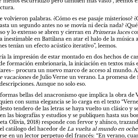
enos escurridizo pero también más vasto”, leemos en l
ectura.
e volvieron palabras. ¿Cómo es ese pasaje misterioso? 
hasta un segundo antes no se movía ni decía nada? ¿Qu
so y lo extenso se abren y cierran en 
Primeras luces
 co
 inestimable en Battilana en atar el halo de la música a 
nes tenían un efecto acústico iterativo”, leemos.
aría la impresión de estar montado en dos hechos de car
e formación embrionaria, la iniciación en textos más e
olares– procura un nuevo marco de acceso al mundo. Al
e vacaciones 
de Julio Verne un verano. La promesa de fe
 descripciones. Aunque no solo eso.
 formas bellas del anacronismo que implica la obra de V
quien con suma elegancia se lo carga en el texto “Verne 
to tendero de las letras se haya vuelto un clásico y se
n las biografías y estudios y se publiquen hasta sus borra
leta Olivia, 2018) responde con fervor y ahínco, trazan
s,
l catálogo del hacedor de 
La vuelta al mundo en oche
tan cómo
rse en un lector perpetuo del francés: “En verano, cuan