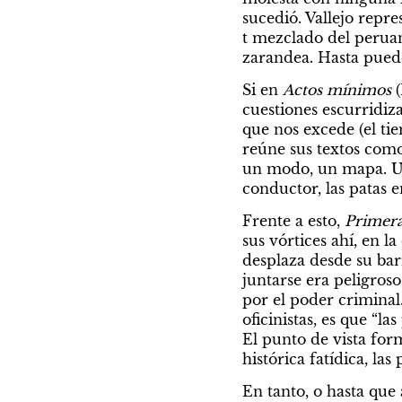
Considerado uno de los grandes y más
sucedió. Vallejo repre
singulares escritores argentinos, César 
t mezclado del peruan
cumplió 75 años.
zarandea. Hasta pued
Si en 
Actos mínimos
 
cuestiones escurridiza
que nos excede (el ti
reúne sus textos como
un modo, un mapa. Una
conductor, las patas e
Frente a esto, 
Primera
sus vórtices ahí, en l
desplaza desde su barr
juntarse era peligros
por el poder criminal
oficinistas, es que “l
Por Gustavo Álvarez
El punto de vista form
Núñez
Por E
histórica fatídica, la
Pequeño tratado
Mi 
En tanto, o hasta que 