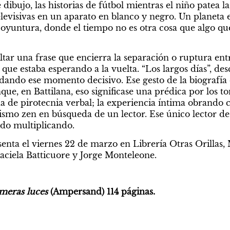
 traje
es la soledad
e dibujo, las historias de fútbol mientras el niño patea la
 televisivas en un aparato en blanco y negro. Un planeta 
coyuntura, donde el tiempo no es otra cosa que algo que
ar una frase que encierra la separación o ruptura entre
 que estaba esperando a la vuelta. “Los largos días”, des
dando ese momento decisivo. Ese gesto de la biografía 
ue, en Battilana, eso significase una prédica por los to
a de pirotecnia verbal; la experiencia íntima obrando
smo zen en búsqueda de un lector. Ese único lector d
ido multiplicando.
senta el viernes 22 de marzo en Librería Otras Orillas, 
raciela Batticuore y Jorge Monteleone.
n un humano
meras luces 
(Ampersand) 114 páginas.
or todos.