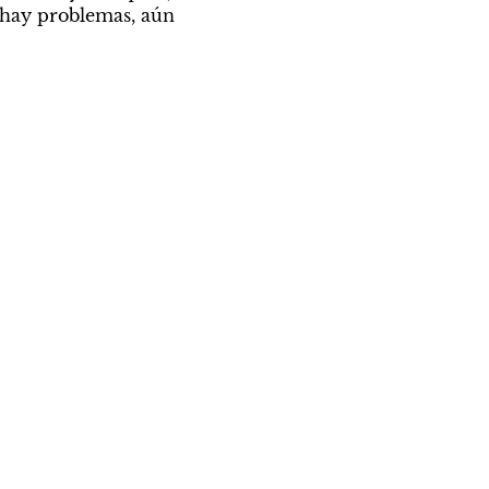
hay problemas, aún 
Por Fernanda Nicolini
Quién no lloró
en su
cumpleaños