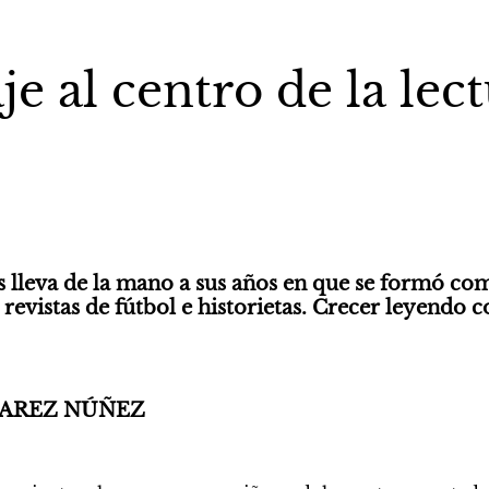
ila Sucari
Por Jorge Luis Ferná
 cuestión de
Los laberinto
je al centro de la lec
la paranoia
s lleva de la mano a sus años en que se formó com
s revistas de fútbol e historietas. Crecer leyendo c
VAREZ NÚÑEZ