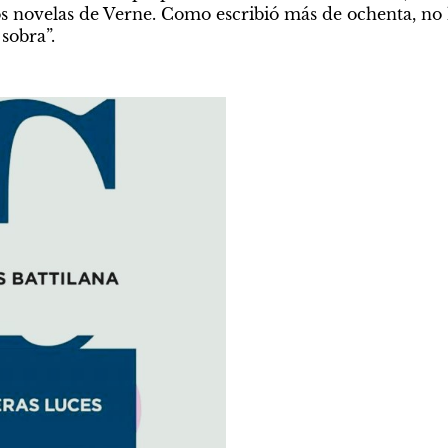
e lo
s novelas de Verne. Como escribió más de ochenta, no 
sobra”.
arolina Taffoni
Por Santiago Craig
a de porteño
Un rato más