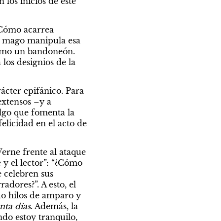
os inicios de este 
¿Cómo acarrea 
é mago manipula esa 
mo un bandoneón. 
los designios de la 
ácter epifánico. Para 
xtensos –y a 
go que fomenta la 
licidad en el acto de 
erne frente al ataque 
y el lector”: “¿Cómo 
 celebren sus 
dores?”. A esto, el 
do hilos de amparo y 
nta días
. Además, la 
do estoy tranquilo, 