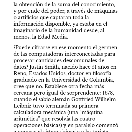
la obtención de la suma del conocimiento, 
y por ende del poder, a través de máquinas 
o artificios que captaran toda la 
información disponible, ya estaba en el 
imaginario de la humanidad desde, al 
menos, la Edad Media.
¿Puede cifrarse en ese momento el germen 
de las computadoras interconectadas para 
procesar cantidades descomunales de 
datos? Justin Smith, nacido hace 51 años en 
Reno, Estados Unidos, doctor en filosofía 
graduado en la Universidad de Columbia, 
cree que no. Establece otra fecha más 
cercana pero igual de sorprendente: 1678, 
cuando el sabio alemán Gottfried Wilhelm 
Por Carmen M. Cáceres
Leibniz tuvo terminada su primera 
Aquí somos todos
calculadora mecánica (una “máquina 
violinistas
aritmética” que resolvía las cuatro 
operaciones básicas) y en paralelo comenzó 
a cranear el sistema binario y las tarjetas 