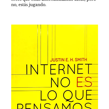
no, estás jugando.
Por Gustavo Álvarez Núñez
Pequeño tratado sobre los
padres