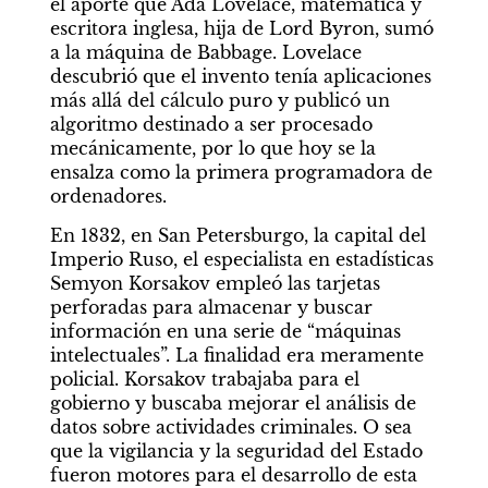
el aporte que Ada Lovelace, matemática y 
escritora inglesa, hija de Lord Byron, sumó 
a la máquina de Babbage. Lovelace 
descubrió que el invento tenía aplicaciones 
más allá del cálculo puro y publicó un 
algoritmo destinado a ser procesado 
MIRADAS
mecánicamente, por lo que hoy se la 
ensalza como la primera programadora de 
#Wenders
ordenadores.
Por Patricio Pron
En 1832, en San Petersburgo, la capital del 
Imperio Ruso, el especialista en estadísticas 
Semyon Korsakov empleó las tarjetas 
perforadas para almacenar y buscar 
información en una serie de “máquinas 
intelectuales”. La finalidad era meramente 
policial. Korsakov trabajaba para el 
gobierno y buscaba mejorar el análisis de 
datos sobre actividades criminales. O sea 
que la vigilancia y la seguridad del Estado 
fueron motores para el desarrollo de esta 