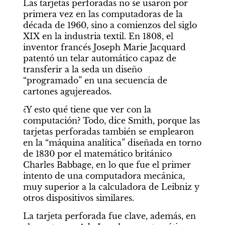
Las tarjetas perforadas no se usaron por 
primera vez en las computadoras de la 
década de 1960, sino a comienzos del siglo 
XIX en la industria textil. En 1808, el 
inventor francés Joseph Marie Jacquard 
patentó un telar automático capaz de 
transferir a la seda un diseño 
Por Leticia Frenkel
Hoy es así, así es hoy
“programado” en una secuencia de 
cartones agujereados.
¿Y esto qué tiene que ver con la 
computación? Todo, dice Smith, porque las 
Miradas
tarjetas perforadas también se emplearon 
en la “máquina analítica” diseñada en torno 
de 1830 por el matemático británico 
Charles Babbage, en lo que fue el primer 
intento de una computadora mecánica, 
muy superior a la calculadora de Leibniz y 
otros dispositivos similares.
La tarjeta perforada fue clave, además, en 