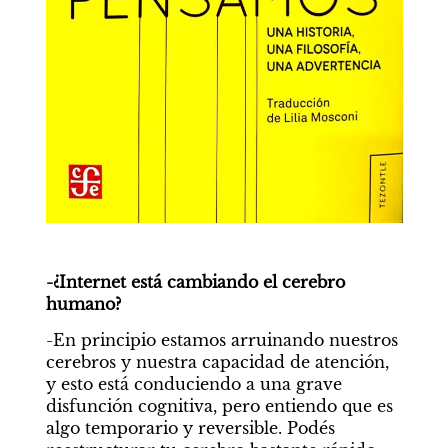
Latitud 34
-¿Internet está cambiando el cerebro 
humano?
LATITUD 34
-En principio estamos arruinando nuestros 
Quiero hablar con un
cerebros y nuestra capacidad de atención, 
y esto está conduciendo a una grave 
humano
disfunción cognitiva, pero entiendo que es 
algo temporario y reversible. Podés 
Por Alejando Caravario