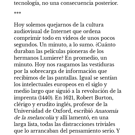
tecnología, no una consecuencia posterior.
***
Hoy solemos quejarnos de la cultura 
audiovisual de Internet que ordena 
comprimir todo en videos de unos pocos 
segundos. Un minuto, a lo sumo. ¿Cuánto 
duraban las películas pioneras de los 
hermanos Lumiere? En promedio, un 
minuto. Hoy nos rasgamos las vestiduras 
por la sobrecarga de información que 
recibimos de las pantallas. Igual se sentían 
los intelectuales europeos en el siglo y 
medio largo que siguió a la revolución de la 
imprenta (1440). En 1621, Robert Burton, 
clérigo y erudito inglés, profesor de la 
Por Leila Sucari
Universidad de Oxford, escribió 
Anatomía 
Una cuestión de fe
de la melancolía
 y allí lamentó, en una 
larga lista, todas las distracciones triviales 
que lo arrancaban del pensamiento serio. Y 