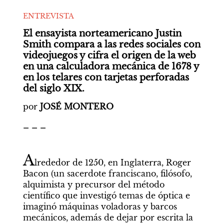
ENTREVISTA
El ensayista norteamericano Justin 
Smith compara a las redes sociales con 
videojuegos y cifra el origen de la web 
en una calculadora mecánica de 1678 y 
en los telares con tarjetas perforadas 
del siglo XIX.
por 
JOSÉ MONTERO
_ _ _
por María Inés Bedia
El cielo no quiso esperar
A
lrededor de 1250, en Inglaterra, Roger 
Bacon (un sacerdote franciscano, filósofo, 
alquimista y precursor del método 
Autores
científico que investigó temas de óptica e 
imaginó máquinas voladoras y barcos 
mecánicos, además de dejar por escrita la 