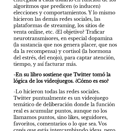
algoritmos que predicen (o inducen) 
elecciones y comportamientos. Y lo mismo 
hicieron las demás redes sociales, las 
plataformas de streaming, los sitios de 
venta online, etc. ¿El objetivo? Traficar 
neurotransmisores, en especial dopamina 
LA ÉPOCA
(la sustancia que nos genera placer, que nos 
da la recompensa) y cortisol (la hormona 
El carro que no para
del estrés, del enojo), para captar atención, 
tiempo, y así facturar más.
Por Juan José Becerra
-En su libro sostiene que Twitter tomó la 
lógica de los videojuegos. ¿Cómo es eso?
-Lo hicieron todas las redes sociales. 
Twitter puntualmente es un videojuego 
temático de deliberación donde la función 
real es acumular puntos, aunque no los 
llamamos puntos, sino likes, seguidores, 
favoritos, comentarios o lo que sea. Vos 
creés que estás intercambiando ideas, pero 